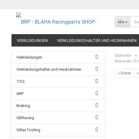
Alle
VERKLEIDUNGEN
VERKLEIDUNGSHALTER UND HECKRAHMEN
EXTREME COMPONENTS
FELGEN IM MOTORRADRENNSPORT
»
Startseite
Verkleidungen
Kawasaki ZX-
RESTPOSTEN UND AUSLAUFMODELLE
GUTSCHEINE
Verkleidungshalter und Heckrahmen
« Erster
«
TSS
ARP
Braking
GBRacing
GillesTooling