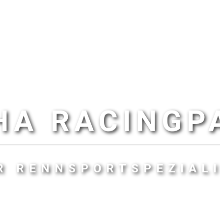
HA RACINGP
R RENNSPORTSPEZIAL