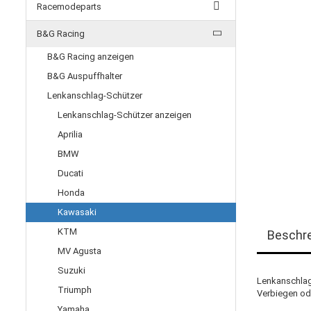
Racemodeparts
B&G Racing
B&G Racing anzeigen
B&G Auspuffhalter
Lenkanschlag-Schützer
Lenkanschlag-Schützer anzeigen
Aprilia
BMW
Ducati
Honda
Kawasaki
KTM
Beschr
MV Agusta
Suzuki
Lenkanschlag
Triumph
Verbiegen od
Yamaha