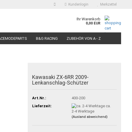
Kundenlogin
Merkzettel
auswählen
Ihr Warenkorb
0,00 EUR
E-Mail
ACEMODEPARTS
B&G RACING
ZUBEHÖR VON A - Z
N FÜR MOTORRÄDER
PIT BIKE-SCOOTER RACEREIFEN
Passwort
Kawasaki ZX-6RR 2009-
Lenkanschlag-Schützer
Konto erstellen
Passwort vergessen?
Art.Nr.:
400-200
Lieferzeit:
ca.
2-4 Werktage
(Ausland abweichend)