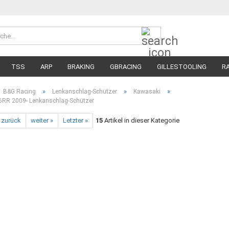
Suche...
Währung 
Lieferland
TSS
ARP
BRAKING
GBRACING
GILLESTOOLING
R
MEGA SALE
RENNREIFEN FÜR MOTORRÄDER
STRASSENREIFE
»
»
»
B&G Racing
Lenkanschlag-Schützer
Kawasaki
6RR 2009- Lenkanschlag-Schützer
 zurück
weiter »
Letzter »
15
Artikel in dieser Kategorie