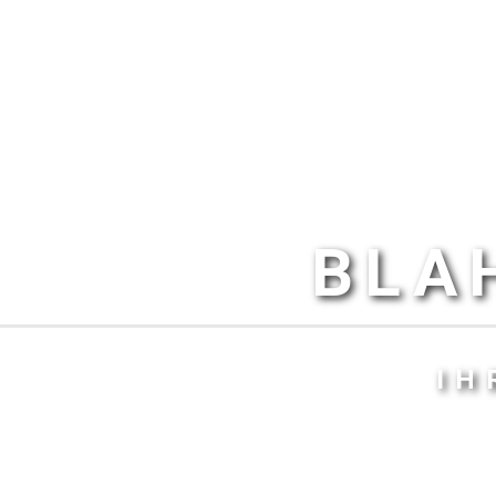
BLA
IH