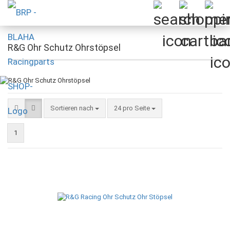
R&G Ohr Schutz Ohrstöpsel
Sortieren nach
pro Seite
Sortieren nach
24 pro Seite
1