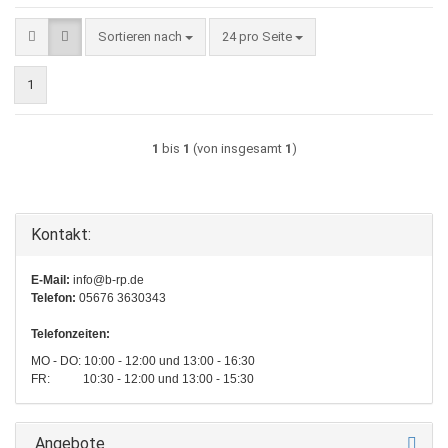
Sortieren nach
pro Seite
Sortieren nach
24 pro Seite
1
1
bis
1
(von insgesamt
1
)
Kontakt:
E-Mail:
info@b-rp.de
Telefon:
05676 3630343
Telefonzeiten:
MO - DO: 10:00 - 12:00 und 13:00 - 16:30
FR: 10:30 - 12:00 und 13:00 - 15:30
Angebote