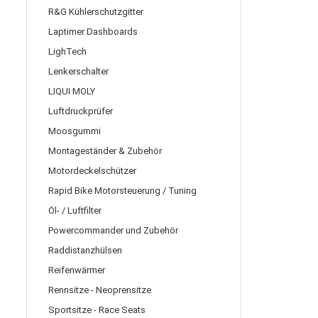
R&G Kühlerschutzgitter
Laptimer Dashboards
LighTech
Lenkerschalter
LIQUI MOLY
Luftdruckprüfer
Moosgummi
Montageständer & Zubehör
Motordeckelschützer
Rapid Bike Motorsteuerung / Tuning
Öl- / Luftfilter
Powercommander und Zubehör
Raddistanzhülsen
Reifenwärmer
Rennsitze - Neoprensitze
Sportsitze - Race Seats