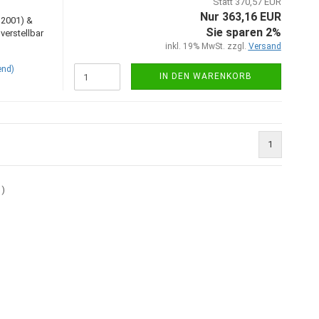
Statt 370,57 EUR
Nur 363,16 EUR
–2001) &
Sie sparen 2%
erstellbar
inkl. 19% MwSt. zzgl.
Versand
end)
IN DEN WARENKORB
1
1
)