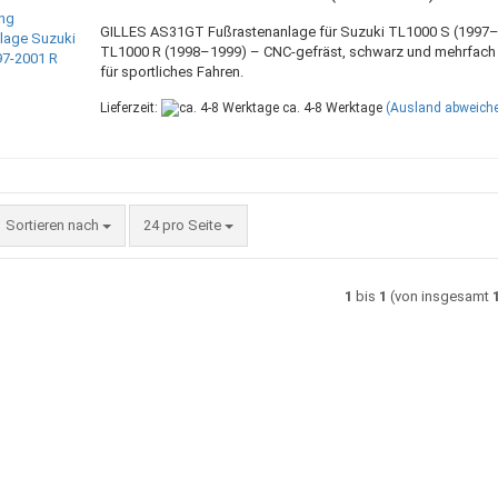
GILLES AS31GT Fußrastenanlage für Suzuki TL1000 S (1997
TL1000 R (1998–1999) – CNC-gefräst, schwarz und mehrfach v
für sportliches Fahren.
Lieferzeit:
ca. 4-8 Werktage
(Ausland abweich
Sortieren nach
pro Seite
Sortieren nach
24 pro Seite
1
bis
1
(von insgesamt