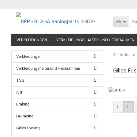
Alle
VERKLEIDUNGEN
VERKLEIDUNGSHALTER UND HECKRAHMEN
EXTREME COMPONENTS
FELGEN IM MOTORRADRENNSPORT
»
Startseite
Verkleidungen
RESTPOSTEN UND AUSLAUFMODELLE
GUTSCHEINE
Verkleidungshalter und Heckrahmen
Gilles Fu
TSS
ARP
Braking
GBRacing
GillesTooling