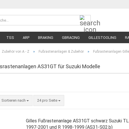
Suche...
Währung 
Lieferland
TSS
ARP
BRAKING
GBRACING
GILLESTOOLING
R
MEGA SALE
RENNREIFEN FÜR MOTORRÄDER
STRASSENREIFE
»
»
Zubehör von A - Z
Fußrastenanlagen & Zubehör
Fußrastenanlagen Gill
ssrastenanlagen AS31GT für Suzuki Modelle
Sortieren nach
pro Seite
Sortieren nach
24 pro Seite
Gilles Fußrastenanlage AS31GT schwarz Suzuki T
1997-2001 und R 1998-1999 (AS31-S02.b)