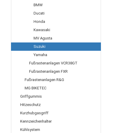
BMW
Ducati
Honda
Kawasaki
MV Agusta
Suzuki
Yamaha
Fußrastenanlagen VCR38GT
Fußrastenanlagen FXR
Fußrastenanlagen R&G
MG BIKETEC
Griffgummis
Hitzeschutz
Kurzhubgasgriff
Kennzeichenhalter
Kühlsystem