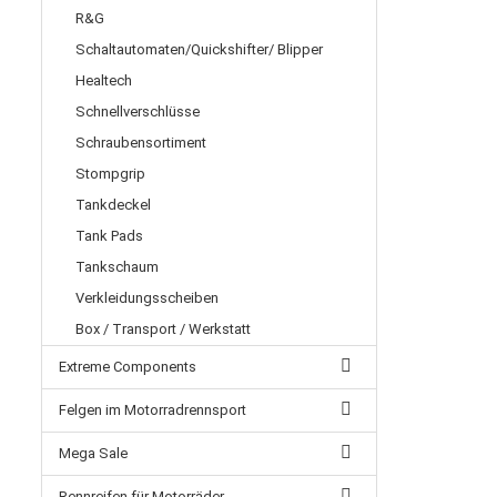
R&G
Schaltautomaten/Quickshifter/ Blipper
Healtech
Schnellverschlüsse
Schraubensortiment
Stompgrip
Tankdeckel
Tank Pads
Tankschaum
Verkleidungsscheiben
Box / Transport / Werkstatt
Extreme Components
Felgen im Motorradrennsport
Mega Sale
Rennreifen für Motorräder