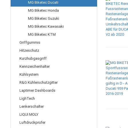
MG Biketec Ducati
MG Biketec Honda
MG Biketec Suzuki
MG Biketec Kawasaki
MG Biketec KTM
Griffgummis
Hitzeschutz
Kurzhubgasgriff
Kennzeichenhalter
Kühlsystem
R&G Kühlerschutzgitter
Laptimer Dashboards
LighTech
Lenkerschalter
LIQUI MOLY
Luftdruckprüfer