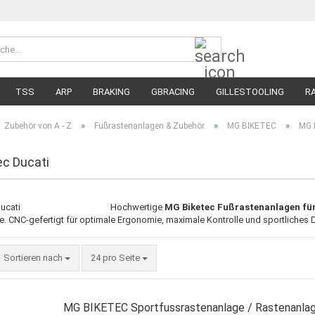
Suche...
Währung 
Lieferland
TSS
ARP
BRAKING
GBRACING
GILLESTOOLING
R
MEGA SALE
RENNREIFEN FÜR MOTORRÄDER
STRASSENREIFE
»
»
»
Zubehör von A - Z
Fußrastenanlagen & Zubehör
MG BIKETEC
MG B
c Ducati
Hochwertige
MG Biketec Fußrastenanlagen für
. CNC-gefertigt für optimale Ergonomie, maximale Kontrolle und sportliches D
Sortieren nach
pro Seite
Sortieren nach
24 pro Seite
MG BIKETEC Sportfussrastenanlage / Rastenanlag