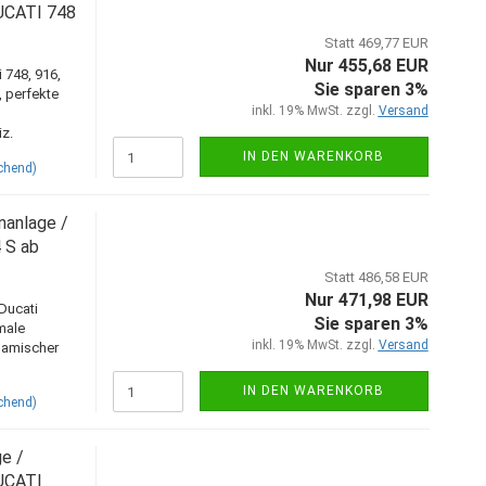
DUCATI 748
Statt 469,77 EUR
Nur 455,68 EUR
 748, 916,
Sie sparen 3%
, perfekte
inkl. 19% MwSt. zzgl.
Versand
z.
IN DEN WARENKORB
chend)
nanlage /
 S ab
Statt 486,58 EUR
Nur 471,98 EUR
Ducati
Sie sparen 3%
male
inkl. 19% MwSt. zzgl.
Versand
ynamischer
IN DEN WARENKORB
chend)
e /
DUCATI