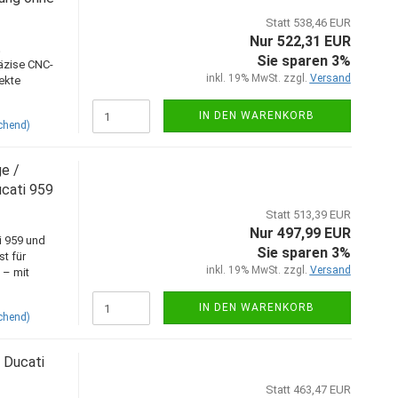
Statt 538,46 EUR
Nur 522,31 EUR
t
Sie sparen 3%
räzise CNC-
inkl. 19% MwSt. zzgl.
Versand
ekte
IN DEN WARENKORB
chend)
e /
ucati 959
Statt 513,39 EUR
Nur 497,99 EUR
i 959 und
Sie sparen 3%
t für
inkl. 19% MwSt. zzgl.
Versand
 – mit
IN DEN WARENKORB
chend)
 Ducati
Statt 463,47 EUR