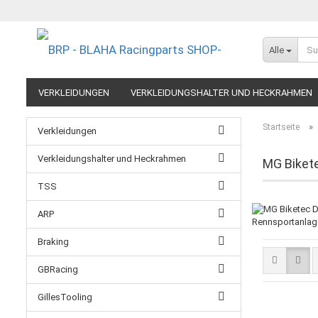
Alle
VERKLEIDUNGEN
VERKLEIDUNGSHALTER UND HECKRAHMEN
EXTREME COMPONENTS
FELGEN IM MOTORRADRENNSPORT
»
Startseite
Verkleidungen
RESTPOSTEN UND AUSLAUFMODELLE
GUTSCHEINE
Verkleidungshalter und Heckrahmen
MG Bikete
TSS
ARP
Rennsportanlage
Braking
GBRacing
GillesTooling