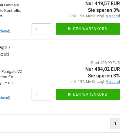
Nur 449,57 EUR
ti Panigale
Sie sparen 3%
e Kontrolle,
er
inkl. 19% MwSt. zzgl.
Versand
IN DEN WARENKORB
chend)
age /
ucati
Statt 498,99 EUR
Nur 484,02 EUR
i Panigale V2
Sie sparen 3%
ion für
inkl. 19% MwSt. zzgl.
Versand
gn – mit
IN DEN WARENKORB
chend)
1