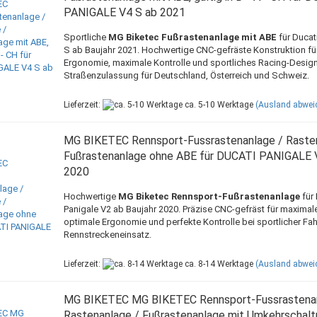
PANIGALE V4 S ab 2021
Sportliche
MG Biketec Fußrastenanlage mit ABE
für Ducat
S ab Baujahr 2021. Hochwertige CNC-gefräste Konstruktion fü
Ergonomie, maximale Kontrolle und sportliches Racing-Design
Straßenzulassung für Deutschland, Österreich und Schweiz.
Lieferzeit:
ca. 5-10 Werktage
(Ausland abwei
MG BIKETEC Rennsport-Fussrastenanlage / Raste
Fußrastenanlage ohne ABE für DUCATI PANIGALE 
2020
Hochwertige
MG Biketec Rennsport-Fußrastenanlage
für 
Panigale V2 ab Baujahr 2020. Präzise CNC-gefräst für maximale 
optimale Ergonomie und perfekte Kontrolle bei sportlicher Fa
Rennstreckeneinsatz.
Lieferzeit:
ca. 8-14 Werktage
(Ausland abwei
MG BIKETEC MG BIKETEC Rennsport-Fussrastenan
Rastenanlage / Fußrastenanlage mit Umkehrschalt