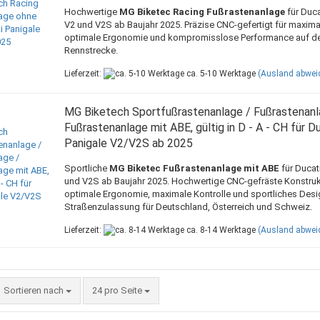
Hochwertige
MG Biketec Racing Fußrastenanlage
für Duca
V2 und V2S ab Baujahr 2025. Präzise CNC-gefertigt für maximal
optimale Ergonomie und kompromisslose Performance auf d
Rennstrecke.
Lieferzeit:
ca. 5-10 Werktage
(Ausland abwei
MG Biketech Sportfußrastenanlage / Fußrastenanl
Fußrastenanlage mit ABE, gültig in D - A - CH für D
Panigale V2/V2S ab 2025
Sportliche
MG Biketec Fußrastenanlage mit ABE
für Ducat
und V2S ab Baujahr 2025. Hochwertige CNC-gefräste Konstrukt
optimale Ergonomie, maximale Kontrolle und sportliches Desi
Straßenzulassung für Deutschland, Österreich und Schweiz.
Lieferzeit:
ca. 8-14 Werktage
(Ausland abwei
Sortieren nach
pro Seite
Sortieren nach
24 pro Seite