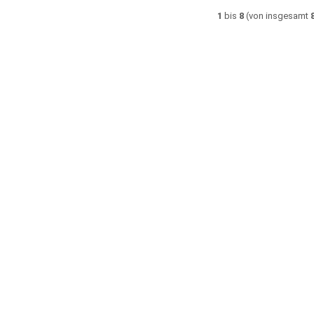
1
bis
8
(von insgesamt