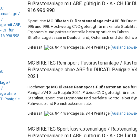
Fußrastenanlage mit ABE, gültig in D - A - CH für 
916 996 998
Sportliche
MG Biketec Fußrastenanlage mit ABE
für Ducati
996 und 998. Hochwertig CNC-gefertigt für maximale Stabilität
Ergonomie und präzise Kontrolle beim sportlichen Fahren.
Straßenzugelassen in Deutschland, Österreich und der Schwei
Lieferzeit:
ca. 8-14 Werktage
(Ausland abwei
MG BIKETEC Rennsport-Fussrastenanlage / Raste
Fußrastenanlage ohne ABE für DUCATI Panigale V4
2021
Hochwertige
MG Biketec Rennsport-Fußrastenanlage
für 
Panigale V4 S ab Baujahr 2021. Präzise CNC-gefertigt für maxi
Stabilität, sportliche Ergonomie und perfekte Kontrolle bei d
Fahrweise und Rennstreckeneinsatz.
Lieferzeit:
ca. 8-14 Werktage
(Ausland abwei
MG BIKETEC Sportfussrastenanlage / Rastenanlag
Fußrastenanlage mit ABE, gültig in D - A - CH für 