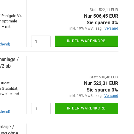
Statt 522,11 EUR
Nur 506,45 EUR
i Panigale V4
r optimale
Sie sparen 3%
 – mit
inkl. 19% MwSt. zzgl.
Versand
IN DEN WARENKORB
chend)
nanlage /
V2 ab
Statt 538,46 EUR
Nur 522,31 EUR
Ducati
Stabilität,
Sie sparen 3%
hrweise und
inkl. 19% MwSt. zzgl.
Versand
IN DEN WARENKORB
chend)
lage /
ung ohne