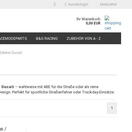
Kundenlogin
Merkzettel
auswählen
Ihr Warenkorb
0,00 EUR
E-Mail
ACEMODEPARTS
B&G RACING
ZUBEHÖR VON A - Z
N FÜR MOTORRÄDER
PIT BIKE-SCOOTER RACEREIFEN
Passwort
iketec Ducati
Konto erstellen
 Ducati
– wahlweise mit ABE für die Straße oder als reine
esign. Perfekt für sportliche Straßenfahrer oder Trackday-Einsätze.
Passwort vergessen?
1
e /