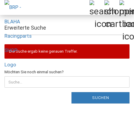
Erweiterte Suche
Die Suche ergab keine genauen Treffer.
MÖCHTEN
Möchten Sie noch einmal suchen?
SIE
NOCH
EINMAL
SUCHEN?
SUCHEN