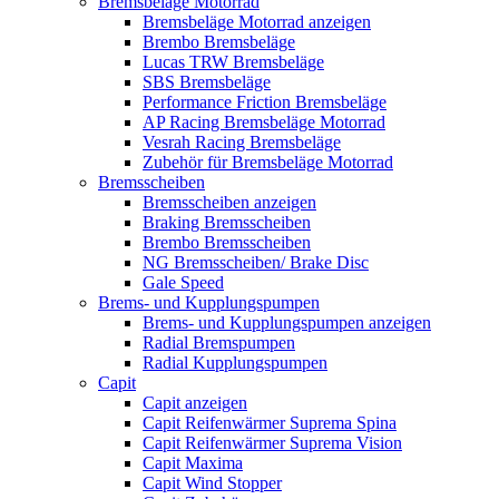
Bremsbeläge Motorrad
Bremsbeläge Motorrad anzeigen
Brembo Bremsbeläge
Lucas TRW Bremsbeläge
SBS Bremsbeläge
Performance Friction Bremsbeläge
AP Racing Bremsbeläge Motorrad
Vesrah Racing Bremsbeläge
Zubehör für Bremsbeläge Motorrad
Bremsscheiben
Bremsscheiben anzeigen
Braking Bremsscheiben
Brembo Bremsscheiben
NG Bremsscheiben/ Brake Disc
Gale Speed
Brems- und Kupplungspumpen
Brems- und Kupplungspumpen anzeigen
Radial Bremspumpen
Radial Kupplungspumpen
Capit
Capit anzeigen
Capit Reifenwärmer Suprema Spina
Capit Reifenwärmer Suprema Vision
Capit Maxima
Capit Wind Stopper