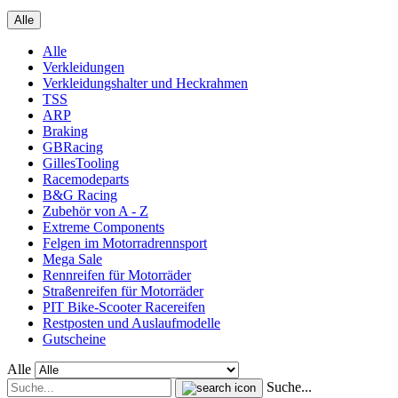
Alle
Alle
Verkleidungen
Verkleidungshalter und Heckrahmen
TSS
ARP
Braking
GBRacing
GillesTooling
Racemodeparts
B&G Racing
Zubehör von A - Z
Extreme Components
Felgen im Motorradrennsport
Mega Sale
Rennreifen für Motorräder
Straßenreifen für Motorräder
PIT Bike-Scooter Racereifen
Restposten und Auslaufmodelle
Gutscheine
Alle
Suche...