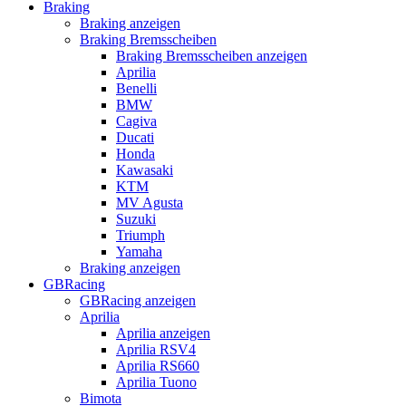
Braking
Braking anzeigen
Braking Bremsscheiben
Braking Bremsscheiben anzeigen
Aprilia
Benelli
BMW
Cagiva
Ducati
Honda
Kawasaki
KTM
MV Agusta
Suzuki
Triumph
Yamaha
Braking anzeigen
GBRacing
GBRacing anzeigen
Aprilia
Aprilia anzeigen
Aprilia RSV4
Aprilia RS660
Aprilia Tuono
Bimota