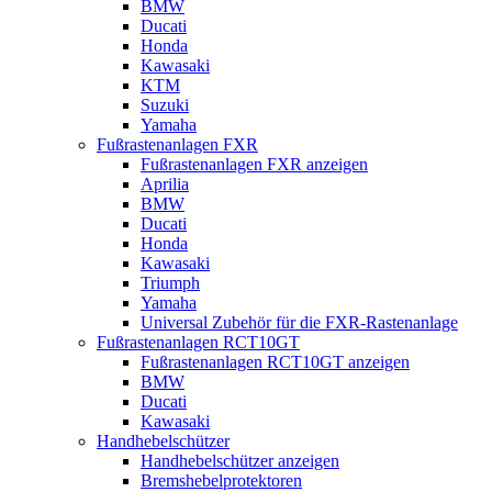
BMW
Ducati
Honda
Kawasaki
KTM
Suzuki
Yamaha
Fußrastenanlagen FXR
Fußrastenanlagen FXR anzeigen
Aprilia
BMW
Ducati
Honda
Kawasaki
Triumph
Yamaha
Universal Zubehör für die FXR-Rastenanlage
Fußrastenanlagen RCT10GT
Fußrastenanlagen RCT10GT anzeigen
BMW
Ducati
Kawasaki
Handhebelschützer
Handhebelschützer anzeigen
Bremshebelprotektoren