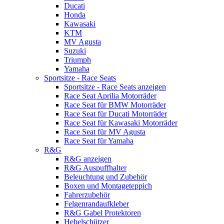
Ducati
Honda
Kawasaki
KTM
MV Agusta
Suzuki
Triumph
Yamaha
Sportsitze - Race Seats
Sportsitze - Race Seats anzeigen
Race Seat Aprilia Motorräder
Race Seat für BMW Motorräder
Race Seat für Ducati Motorräder
Race Seat für Kawasaki Motorräder
Race Seat für MV Agusta
Race Seat für Yamaha
R&G
R&G anzeigen
R&G Auspuffhalter
Beleuchtung und Zubehör
Boxen und Montageteppich
Fahrerzubehör
Felgenrandaufkleber
R&G Gabel Protektoren
Hebelschützer