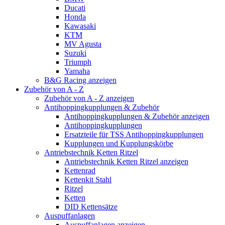
Ducati
Honda
Kawasaki
KTM
MV Agusta
Suzuki
Triumph
Yamaha
B&G Racing anzeigen
Zubehör von A - Z
Zubehör von A - Z anzeigen
Antihoppingkupplungen & Zubehör
Antihoppingkupplungen & Zubehör anzeigen
Antihoppingkupplungen
Ersatzteile für TSS Antihoppingkupplungen
Kupplungen und Kupplungskörbe
Antriebstechnik Ketten Ritzel
Antriebstechnik Ketten Ritzel anzeigen
Kettenrad
Kettenkit Stahl
Ritzel
Ketten
DID Kettensätze
Auspuffanlagen
Auspuffanlagen anzeigen