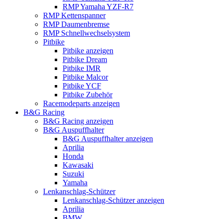
RMP Yamaha YZF-R7
RMP Kettenspanner
RMP Daumenbremse
RMP Schnellwechselsystem
Pitbike
Pitbike anzeigen
Pitbike Dream
Pitbike IMR
Pitbike Malcor
Pitbike YCF
Pitbike Zubehör
Racemodeparts anzeigen
B&G Racing
B&G Racing anzeigen
B&G Auspuffhalter
B&G Auspuffhalter anzeigen
Aprilia
Honda
Kawasaki
Suzuki
Yamaha
Lenkanschlag-Schützer
Lenkanschlag-Schützer anzeigen
Aprilia
BMW