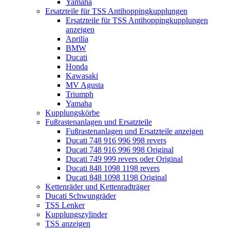
Yamaha
Ersatzteile für TSS Antihoppingkupplungen
Ersatzteile für TSS Antihoppingkupplungen
anzeigen
Aprilia
BMW
Ducati
Honda
Kawasaki
MV Agusta
Triumph
Yamaha
Kupplungskörbe
Fußrastenanlagen und Ersatzteile
Fußrastenanlagen und Ersatzteile anzeigen
Ducati 748 916 996 998 revers
Ducati 748 916 996 998 Original
Ducati 749 999 revers oder Original
Ducati 848 1098 1198 revers
Ducati 848 1098 1198 Original
Kettenräder und Kettenradträger
Ducati Schwungräder
TSS Lenker
Kupplungszylinder
TSS anzeigen