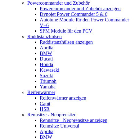
Powercommander und Zubehör
Powercommander und Zubehör anzeigen
Dynojet Power Commander 5 & 6
Autotune Module für den Power Commander
V+6
SFM Module für den PCV
Raddistanzhülsen
Raddistanzhülsen anzeigen
Aprilia
BMW
Ducati
Honda
Kawasaki
Suzuki
Triumph
Yamaha
Reifenwärmer
Reifenwärmer anzeigen
Capit
HSR
Rennsitze - Neoprensitze
Rennsitze - Neoprensitze anzeigen
Rennsitze Universal
Aprilia
BMW