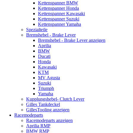
Kettenspanner BMW
Kettenspanner Honda
Kettenspanner Kawasaki
Kettenspanner Suzuki
Kettenspanner Yamaha
Spezialteile
Bremshebel - Brake Lever
Bremshebel - Brake Lever anzeigen
Aprilia
BMW
Ducati
Honda
Kawasaki
KTM
MV Agusta
Suzuki
Triumph
Yamaha
Kupplungshebel- Clutch Lever
Gilles Tankdeckel
GillesTooling anzeigen
Racemodeparts
Racemodeparts anzeigen
Aprilia RMP
BMW RMP