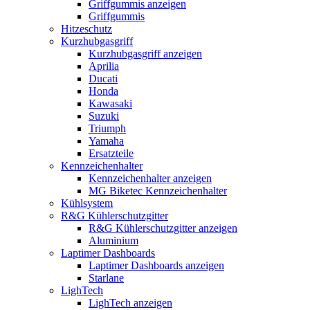
Griffgummis anzeigen
Griffgummis
Hitzeschutz
Kurzhubgasgriff
Kurzhubgasgriff anzeigen
Aprilia
Ducati
Honda
Kawasaki
Suzuki
Triumph
Yamaha
Ersatzteile
Kennzeichenhalter
Kennzeichenhalter anzeigen
MG Biketec Kennzeichenhalter
Kühlsystem
R&G Kühlerschutzgitter
R&G Kühlerschutzgitter anzeigen
Aluminium
Laptimer Dashboards
Laptimer Dashboards anzeigen
Starlane
LighTech
LighTech anzeigen