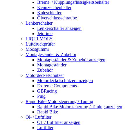
Brems- / Kupplungsflüssigkeitsbehälter
Kennzeichenhalter
Knieschleifer
Ölverschlussschraube
Lenkerschalter
Lenkerschalter anzeigen
Jetprime
LIQUI MOLY
Luftdruckprüfer
Moosgummi
Montageständer & Zubehör
Montageständer & Zubehör anzeigen
Montageständer
Zubehör
Motordeckelschützer
Motordeckelschützer anzeigen
Extreme Components
GBRacing
Puig
Rapid Bike Motorsteuerung / Tuning
Rapid Bike Motorsteuerung / Tuning anzeigen
Rapid Bike
Öl- / Luftfilter
Öl- / Luftfilter anzeigen
Luftfilter