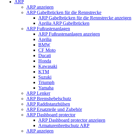
ARP
ARP anzeigen
ARP Gabelbrücken für die Rennstrecke
ARP Gabelbrücken für die Rennstrecke anzeigen
Aprilia ARP Gabelbrücken
ARP Fußrastenanlagen
ARP Fußrastenanlagen anzeigen
Aprilia
BMW
CF Moto
Ducati
Honda
Kawasaki
KTM
Suzuki
Triumph
Yamaha
ARP Lenker
ARP Bremshebelschutz
ARP Raddistanzhülsen
ARP Ersatzteile und Zubehör
ARP Dashboard protector
ARP Dashboard protector anzeigen
Armaturenbrettschutz ARP
ARP anzeigen