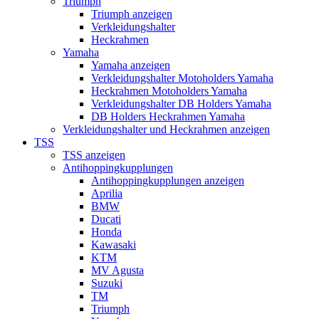
Triumph
Triumph anzeigen
Verkleidungshalter
Heckrahmen
Yamaha
Yamaha anzeigen
Verkleidungshalter Motoholders Yamaha
Heckrahmen Motoholders Yamaha
Verkleidungshalter DB Holders Yamaha
DB Holders Heckrahmen Yamaha
Verkleidungshalter und Heckrahmen anzeigen
TSS
TSS anzeigen
Antihoppingkupplungen
Antihoppingkupplungen anzeigen
Aprilia
BMW
Ducati
Honda
Kawasaki
KTM
MV Agusta
Suzuki
TM
Triumph