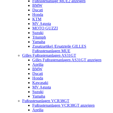
Fußrastenanlage MUE2 anzeigen
BMW
Ducati
Honda
KTM
MV Agusta
MOTO GUZZI
Suzuki
Triumph
Yamaha
Zusatzartikel /Ersatzteile GILLES
Fußrastenanlagen MUE
Gilles Fußrastenanlagen AS31GT
Gilles Fußrastenanlagen AS31GT anzeigen
Aprilia
BMW
Ducati
Honda
Kawasaki
MV Agusta
Suzuki
Yamaha
Fußrastenanlagen VCR38GT
Fußrastenanlagen VCR38GT anzeigen
Aprilia