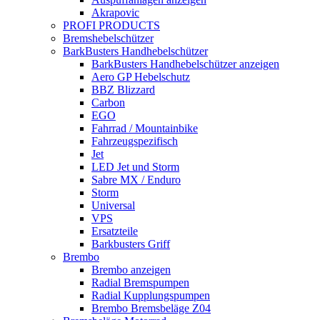
Akrapovic
PROFI PRODUCTS
Bremshebelschützer
BarkBusters Handhebelschützer
BarkBusters Handhebelschützer anzeigen
Aero GP Hebelschutz
BBZ Blizzard
Carbon
EGO
Fahrrad / Mountainbike
Fahrzeugspezifisch
Jet
LED Jet und Storm
Sabre MX / Enduro
Storm
Universal
VPS
Ersatzteile
Barkbusters Griff
Brembo
Brembo anzeigen
Radial Bremspumpen
Radial Kupplungspumpen
Brembo Bremsbeläge Z04