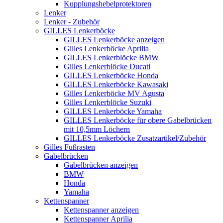
Kupplungshebelprotektoren
Lenker
Lenker - Zubehör
GILLES Lenkerböcke
GILLES Lenkerböcke anzeigen
Gilles Lenkerböcke Aprilia
GILLES Lenkerblöcke BMW
Gilles Lenkerblöcke Ducati
GILLES Lenkerböcke Honda
GILLES Lenkerböcke Kawasaki
Gilles Lenkerböcke MV Agusta
Gilles Lenkerblöcke Suzuki
GILLES Lenkerböcke Yamaha
GILLES Lenkerböcke für obere Gabelbrücken
mit 10,5mm Löchern
GILLES Lenkerböcke Zusatzartikel/Zubehör
Gilles Fußrasten
Gabelbrücken
Gabelbrücken anzeigen
BMW
Honda
Yamaha
Kettenspanner
Kettenspanner anzeigen
Kettenspanner Aprilia