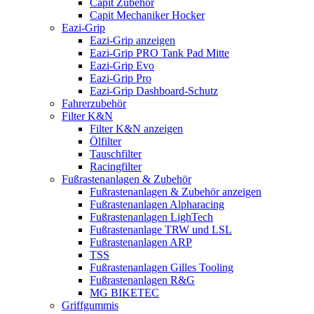
Capit Zubehör
Capit Mechaniker Hocker
Eazi-Grip
Eazi-Grip anzeigen
Eazi-Grip PRO Tank Pad Mitte
Eazi-Grip Evo
Eazi-Grip Pro
Eazi-Grip Dashboard-Schutz
Fahrerzubehör
Filter K&N
Filter K&N anzeigen
Ölfilter
Tauschfilter
Racingfilter
Fußrastenanlagen & Zubehör
Fußrastenanlagen & Zubehör anzeigen
Fußrastenanlagen Alpharacing
Fußrastenanlagen LighTech
Fußrastenanlage TRW und LSL
Fußrastenanlagen ARP
TSS
Fußrastenanlagen Gilles Tooling
Fußrastenanlagen R&G
MG BIKETEC
Griffgummis