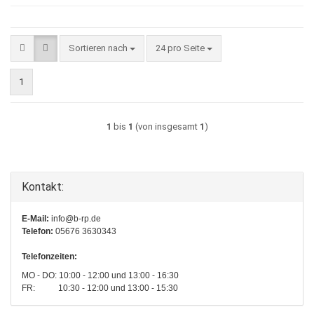
Sortieren nach
pro Seite
Sortieren nach
24 pro Seite
1
1
bis
1
(von insgesamt
1
)
Kontakt:
E-Mail:
info@b-rp.de
Telefon:
05676 3630343
Telefonzeiten:
MO - DO: 10:00 - 12:00 und 13:00 - 16:30
FR: 10:30 - 12:00 und 13:00 - 15:30