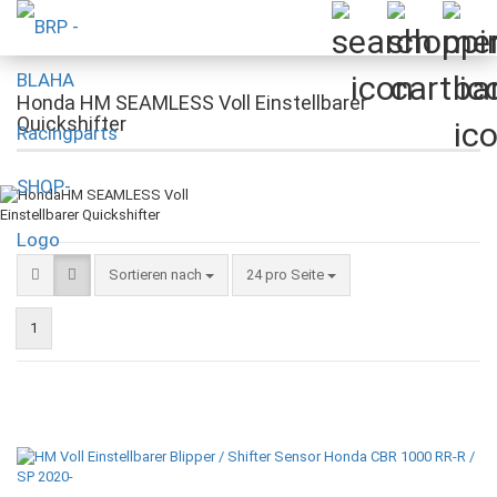
Honda HM SEAMLESS Voll Einstellbarer
Quickshifter
Sortieren nach
pro Seite
Sortieren nach
24 pro Seite
1