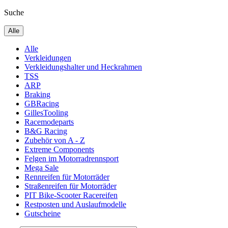
Suche
Alle
Alle
Verkleidungen
Verkleidungshalter und Heckrahmen
TSS
ARP
Braking
GBRacing
GillesTooling
Racemodeparts
B&G Racing
Zubehör von A - Z
Extreme Components
Felgen im Motorradrennsport
Mega Sale
Rennreifen für Motorräder
Straßenreifen für Motorräder
PIT Bike-Scooter Racereifen
Restposten und Auslaufmodelle
Gutscheine