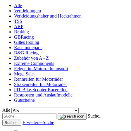
Alle
Verkleidungen
Verkleidungshalter und Heckrahmen
TSS
ARP
Braking
GBRacing
GillesTooling
Racemodeparts
B&G Racing
Zubehör von A - Z
Extreme Components
Felgen im Motorradrennsport
Mega Sale
Rennreifen für Motorräder
Straßenreifen für Motorräder
PIT Bike-Scooter Racereifen
Restposten und Auslaufmodelle
Gutscheine
Alle
Suche...
Erweiterte Suche
Suche...