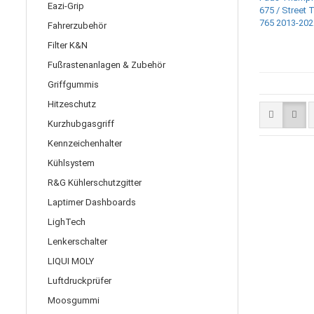
Eazi-Grip
Fahrerzubehör
Filter K&N
Fußrastenanlagen & Zubehör
Griffgummis
Hitzeschutz
Kurzhubgasgriff
Kennzeichenhalter
Kühlsystem
R&G Kühlerschutzgitter
Laptimer Dashboards
LighTech
Lenkerschalter
LIQUI MOLY
Luftdruckprüfer
Moosgummi