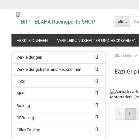
Alle
VERKLEIDUNGEN
VERKLEIDUNGSHALTER UND HECKRAHMEN
EXTREME COMPONENTS
FELGEN IM MOTORRADRENNSPORT
»
Startseite
Verkleidungen
RESTPOSTEN UND AUSLAUFMODELLE
GUTSCHEINE
Verkleidungshalter und Heckrahmen
Eazi-Grip
TSS
ARP
Motorrädern. Ro
Braking
GBRacing
GillesTooling