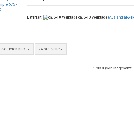
Lieferzeit:
ca. 5-10 Werktage
(Ausland abwei
Sortieren nach
pro Seite
Sortieren nach
24 pro Seite
1
bis
3
(von insgesamt