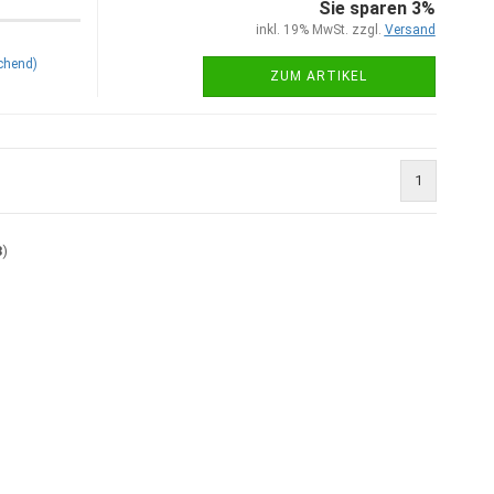
Sie sparen 3%
inkl. 19% MwSt. zzgl.
Versand
chend)
ZUM ARTIKEL
1
3
)