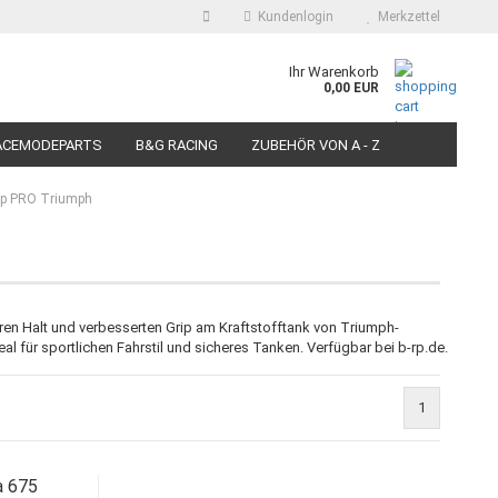
Kundenlogin
Merkzettel
auswählen
Ihr Warenkorb
0,00 EUR
E-Mail
ACEMODEPARTS
B&G RACING
ZUBEHÖR VON A - Z
N FÜR MOTORRÄDER
PIT BIKE-SCOOTER RACEREIFEN
Passwort
ip PRO Triumph
Konto erstellen
ren Halt und verbesserten Grip am Kraftstofftank von Triumph-
 für sportlichen Fahrstil und sicheres Tanken. Verfügbar bei b-rp.de.
Passwort vergessen?
1
a 675