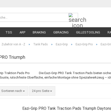
Suche...
Währung 
Lieferland
TSS
ARP
BRAKING
GBRACING
GILLESTOOLING
R
MEGA SALE
RENNREIFEN FÜR MOTORRÄDER
STRASSENREIFE
»
»
»
»
Zubehör von A - Z
Tank Pads
Eazi-Grip
Eazi-Grip Pro
Eazi-Gr
 PRO Triumph
Die Eazi-Grip PRO Tank Traction Pads bieten siche
buste, rutschfeste Oberfläche, einfache Montage ohne Spezialwerkzeug – ideal
Sortieren nach
pro Seite
Sortieren nach
24 pro Seite
Eazi-Grip PRO Tank Traction Pads Triumph Dayton