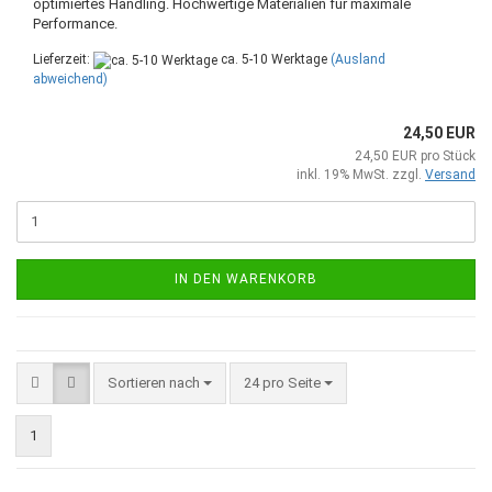
optimiertes Handling. Hochwertige Materialien für maximale
Performance.
Lieferzeit:
ca. 5-10 Werktage
(Ausland
abweichend)
24,50 EUR
24,50 EUR pro Stück
inkl. 19% MwSt. zzgl.
Versand
IN DEN WARENKORB
Sortieren nach
pro Seite
Sortieren nach
24 pro Seite
1