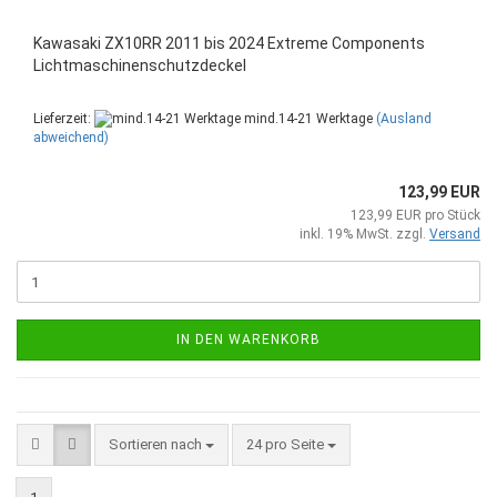
Kawasaki ZX10RR 2011 bis 2024 Extreme Components
Lichtmaschinenschutzdeckel
Lieferzeit:
mind.14-21 Werktage
(Ausland
abweichend)
123,99 EUR
123,99 EUR pro Stück
inkl. 19% MwSt. zzgl.
Versand
IN DEN WARENKORB
Sortieren nach
pro Seite
Sortieren nach
24 pro Seite