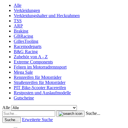
Alle
Verkleidungen
Verkleidungshalter und Heckrahmen
TSS
ARP
Braking
GBRacing
GillesTooling
Racemodeparts
B&G Racing
Zubehör von A - Z
Extreme Components
Felgen im Motorradrennsport
Mega Sale
Rennreifen für Motorräder
Straßenreifen für Motorräder
PIT Bike-Scooter Racereifen
Restposten und Auslaufmodelle
Gutscheine
Alle
Suche...
Erweiterte Suche
Suche...