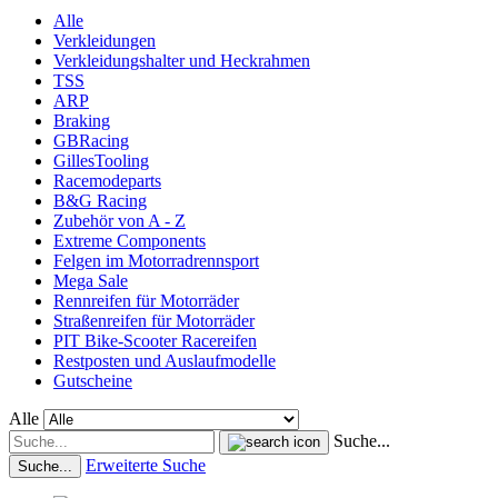
Alle
Verkleidungen
Verkleidungshalter und Heckrahmen
TSS
ARP
Braking
GBRacing
GillesTooling
Racemodeparts
B&G Racing
Zubehör von A - Z
Extreme Components
Felgen im Motorradrennsport
Mega Sale
Rennreifen für Motorräder
Straßenreifen für Motorräder
PIT Bike-Scooter Racereifen
Restposten und Auslaufmodelle
Gutscheine
Alle
Suche...
Erweiterte Suche
Suche...