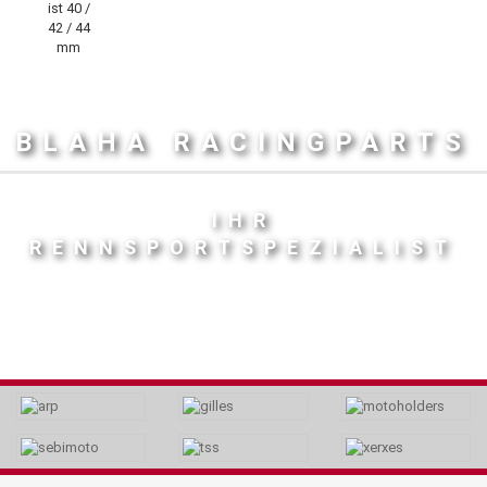
BLAHA RACINGPARTS
IHR
RENNSPORTSPEZIALIST