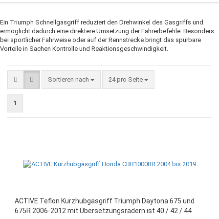
Ein Triumph Schnellgasgriff reduziert den Drehwinkel des Gasgriffs und
ermöglicht dadurch eine direktere Umsetzung der Fahrerbefehle. Besonders
bei sportlicher Fahrweise oder auf der Rennstrecke bringt das spürbare
Vorteile in Sachen Kontrolle und Reaktionsgeschwindigkeit.
Sortieren nach
pro Seite
Sortieren nach
24 pro Seite
1
ACTIVE Teflon Kurzhubgasgriff Triumph Daytona 675 und
675R 2006-2012 mit Übersetzungsrädern ist 40 / 42 / 44