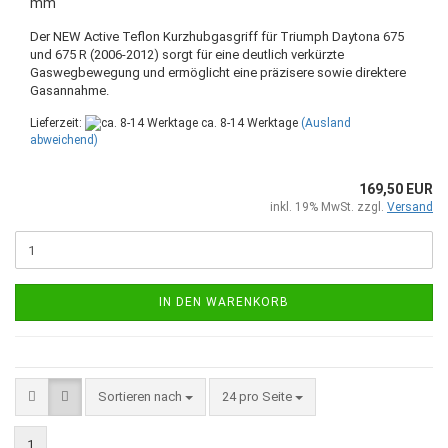
mm
Der NEW Active Teflon Kurzhubgasgriff für Triumph Daytona 675
und 675 R (2006-2012) sorgt für eine deutlich verkürzte
Gaswegbewegung und ermöglicht eine präzisere sowie direktere
Gasannahme.
Lieferzeit:
ca. 8-14 Werktage
(Ausland
abweichend)
169,50 EUR
inkl. 19% MwSt. zzgl.
Versand
IN DEN WARENKORB
Sortieren nach
pro Seite
Sortieren nach
24 pro Seite
1