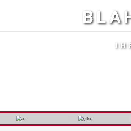
BLA
IH