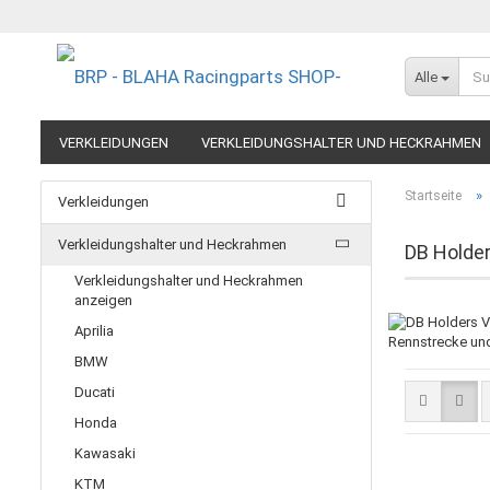
Alle
VERKLEIDUNGEN
VERKLEIDUNGSHALTER UND HECKRAHMEN
EXTREME COMPONENTS
FELGEN IM MOTORRADRENNSPORT
»
Startseite
Verkleidungen
RESTPOSTEN UND AUSLAUFMODELLE
GUTSCHEINE
Verkleidungshalter und Heckrahmen
DB Holder
Verkleidungshalter und Heckrahmen
anzeigen
Aprilia
Rennstrecke und
BMW
Ducati
Honda
Kawasaki
KTM