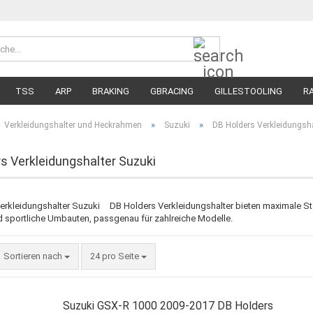
Suche...
Währung 
Lieferland
TSS
ARP
BRAKING
GBRACING
GILLESTOOLING
R
MEGA SALE
RENNREIFEN FÜR MOTORRÄDER
STRASSENREIFE
»
»
Verkleidungshalter und Heckrahmen
Suzuki
DB Holders Verkleidungsha
s Verkleidungshalter Suzuki
DB Holders Verkleidungshalter bieten maximale Sta
 sportliche Umbauten, passgenau für zahlreiche Modelle.
Sortieren nach
pro Seite
Sortieren nach
24 pro Seite
Suzuki GSX-R 1000 2009-2017 DB Holders