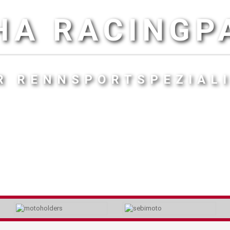
HA RACINGP
R RENNSPORTSPEZIAL