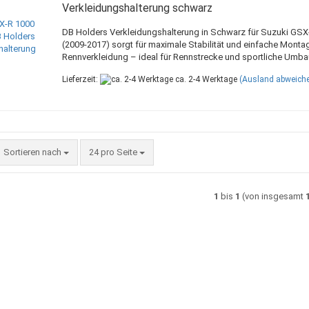
Verkleidungshalterung schwarz
DB Holders Verkleidungshalterung in Schwarz für Suzuki GSX
(2009-2017) sorgt für maximale Stabilität und einfache Monta
Rennverkleidung – ideal für Rennstrecke und sportliche Umba
Lieferzeit:
ca. 2-4 Werktage
(Ausland abweich
Sortieren nach
pro Seite
Sortieren nach
24 pro Seite
1
bis
1
(von insgesamt