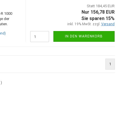
Statt 184,45 EUR
Nur 156,78 EUR
-R 1000
Sie sparen 15%
ge der
uten.
inkl. 19% MwSt. zzgl.
Versand
end)
IN DEN WARENKORB
1
1
)