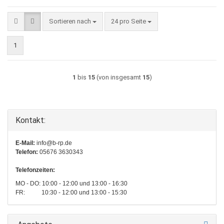
Sortieren nach
pro Seite
Sortieren nach
24 pro Seite
1
1
bis
15
(von insgesamt
15
)
Kontakt:
E-Mail:
info@b-rp.de
Telefon:
05676 3630343
Telefonzeiten:
MO - DO: 10:00 - 12:00 und 13:00 - 16:30
FR: 10:30 - 12:00 und 13:00 - 15:30