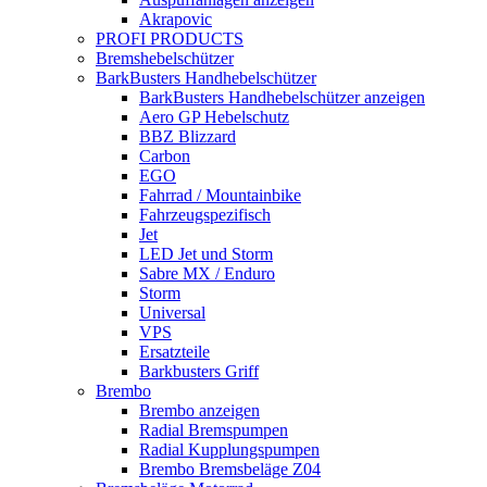
Akrapovic
PROFI PRODUCTS
Bremshebelschützer
BarkBusters Handhebelschützer
BarkBusters Handhebelschützer anzeigen
Aero GP Hebelschutz
BBZ Blizzard
Carbon
EGO
Fahrrad / Mountainbike
Fahrzeugspezifisch
Jet
LED Jet und Storm
Sabre MX / Enduro
Storm
Universal
VPS
Ersatzteile
Barkbusters Griff
Brembo
Brembo anzeigen
Radial Bremspumpen
Radial Kupplungspumpen
Brembo Bremsbeläge Z04