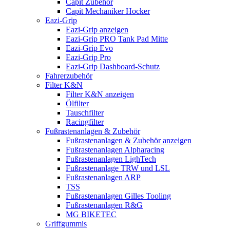
Capit Zubehör
Capit Mechaniker Hocker
Eazi-Grip
Eazi-Grip anzeigen
Eazi-Grip PRO Tank Pad Mitte
Eazi-Grip Evo
Eazi-Grip Pro
Eazi-Grip Dashboard-Schutz
Fahrerzubehör
Filter K&N
Filter K&N anzeigen
Ölfilter
Tauschfilter
Racingfilter
Fußrastenanlagen & Zubehör
Fußrastenanlagen & Zubehör anzeigen
Fußrastenanlagen Alpharacing
Fußrastenanlagen LighTech
Fußrastenanlage TRW und LSL
Fußrastenanlagen ARP
TSS
Fußrastenanlagen Gilles Tooling
Fußrastenanlagen R&G
MG BIKETEC
Griffgummis