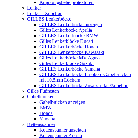
Kupplungshebelprotektoren
Lenker
Lenker - Zubehör
GILLES Lenkerböcke
GILLES Lenkerböcke anzeigen
Gilles Lenkerböcke Aprilia
GILLES Lenkerblöcke BMW
Gilles Lenkerblöcke Ducati
GILLES Lenkerböcke Honda
GILLES Lenkerböcke Kawasaki
Gilles Lenkerböcke MV Agusta
Gilles Lenkerblöcke Suzuki
GILLES Lenkerböcke Yamaha
GILLES Lenkerböcke für obere Gabelbrücken
mit 10,5mm Löchern
GILLES Lenkerböcke Zusatzartikel/Zubehör
Gilles Fußrasten
Gabelbrücken
Gabelbrücken anzeigen
BMW
Honda
Yamaha
Kettenspanner
Kettenspanner anzeigen
Kettenspanner Aprilia