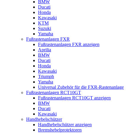
BMW
Ducati
Honda
Kawasaki
KTM
Suzuki
Yamaha
Fußrastenanlagen FXR
Fußrastenanlagen FXR anzeigen
Aprilia
BMW
Ducati
Honda
Kawasaki
Triumph
Yamaha
Universal Zubehör für die FXR-Rastenanlage
Fußrastenanlagen RCT10GT
Fußrastenanlagen RCT10GT anzeigen
BMW
Ducati
Kawasaki
Handhebelschützer
Handhebelschützer anzeigen
Bremshebelprotektoren