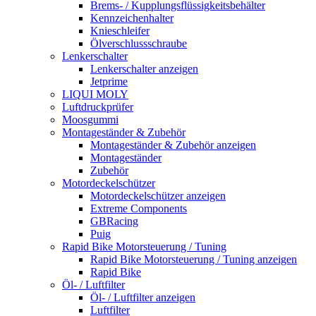
Brems- / Kupplungsflüssigkeitsbehälter
Kennzeichenhalter
Knieschleifer
Ölverschlussschraube
Lenkerschalter
Lenkerschalter anzeigen
Jetprime
LIQUI MOLY
Luftdruckprüfer
Moosgummi
Montageständer & Zubehör
Montageständer & Zubehör anzeigen
Montageständer
Zubehör
Motordeckelschützer
Motordeckelschützer anzeigen
Extreme Components
GBRacing
Puig
Rapid Bike Motorsteuerung / Tuning
Rapid Bike Motorsteuerung / Tuning anzeigen
Rapid Bike
Öl- / Luftfilter
Öl- / Luftfilter anzeigen
Luftfilter