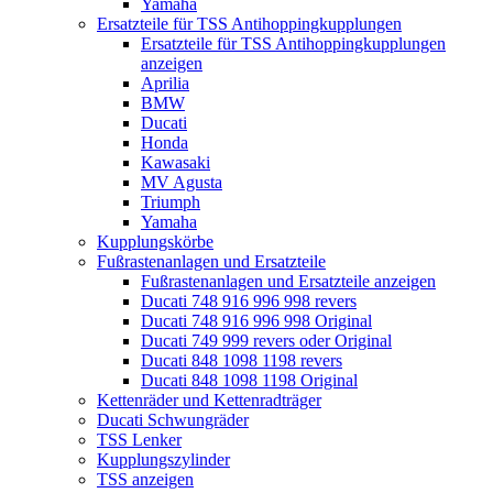
Yamaha
Ersatzteile für TSS Antihoppingkupplungen
Ersatzteile für TSS Antihoppingkupplungen
anzeigen
Aprilia
BMW
Ducati
Honda
Kawasaki
MV Agusta
Triumph
Yamaha
Kupplungskörbe
Fußrastenanlagen und Ersatzteile
Fußrastenanlagen und Ersatzteile anzeigen
Ducati 748 916 996 998 revers
Ducati 748 916 996 998 Original
Ducati 749 999 revers oder Original
Ducati 848 1098 1198 revers
Ducati 848 1098 1198 Original
Kettenräder und Kettenradträger
Ducati Schwungräder
TSS Lenker
Kupplungszylinder
TSS anzeigen