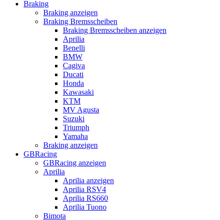
Braking
Braking anzeigen
Braking Bremsscheiben
Braking Bremsscheiben anzeigen
Aprilia
Benelli
BMW
Cagiva
Ducati
Honda
Kawasaki
KTM
MV Agusta
Suzuki
Triumph
Yamaha
Braking anzeigen
GBRacing
GBRacing anzeigen
Aprilia
Aprilia anzeigen
Aprilia RSV4
Aprilia RS660
Aprilia Tuono
Bimota