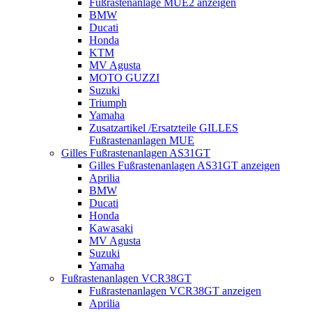
Fußrastenanlage MUE2 anzeigen
BMW
Ducati
Honda
KTM
MV Agusta
MOTO GUZZI
Suzuki
Triumph
Yamaha
Zusatzartikel /Ersatzteile GILLES
Fußrastenanlagen MUE
Gilles Fußrastenanlagen AS31GT
Gilles Fußrastenanlagen AS31GT anzeigen
Aprilia
BMW
Ducati
Honda
Kawasaki
MV Agusta
Suzuki
Yamaha
Fußrastenanlagen VCR38GT
Fußrastenanlagen VCR38GT anzeigen
Aprilia