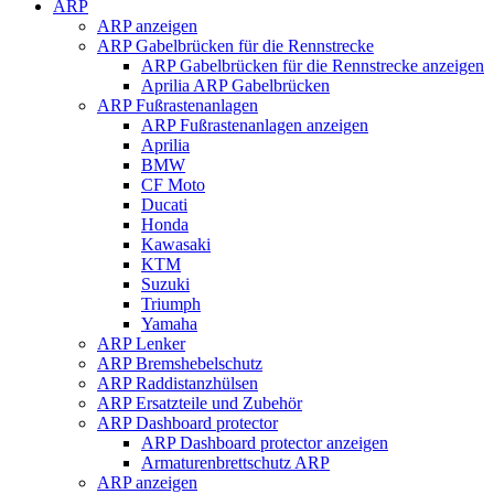
ARP
ARP anzeigen
ARP Gabelbrücken für die Rennstrecke
ARP Gabelbrücken für die Rennstrecke anzeigen
Aprilia ARP Gabelbrücken
ARP Fußrastenanlagen
ARP Fußrastenanlagen anzeigen
Aprilia
BMW
CF Moto
Ducati
Honda
Kawasaki
KTM
Suzuki
Triumph
Yamaha
ARP Lenker
ARP Bremshebelschutz
ARP Raddistanzhülsen
ARP Ersatzteile und Zubehör
ARP Dashboard protector
ARP Dashboard protector anzeigen
Armaturenbrettschutz ARP
ARP anzeigen