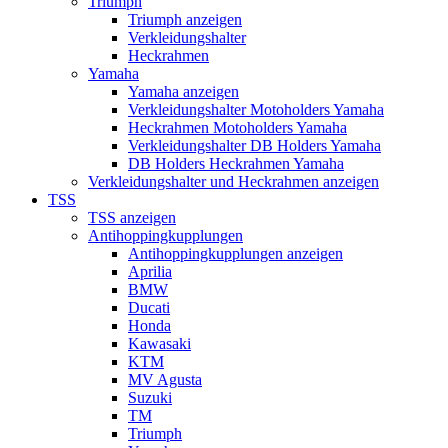
Triumph
Triumph anzeigen
Verkleidungshalter
Heckrahmen
Yamaha
Yamaha anzeigen
Verkleidungshalter Motoholders Yamaha
Heckrahmen Motoholders Yamaha
Verkleidungshalter DB Holders Yamaha
DB Holders Heckrahmen Yamaha
Verkleidungshalter und Heckrahmen anzeigen
TSS
TSS anzeigen
Antihoppingkupplungen
Antihoppingkupplungen anzeigen
Aprilia
BMW
Ducati
Honda
Kawasaki
KTM
MV Agusta
Suzuki
TM
Triumph