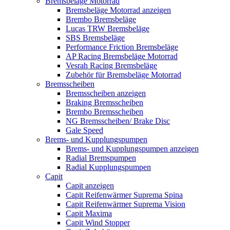
Bremsbeläge Motorrad
Bremsbeläge Motorrad anzeigen
Brembo Bremsbeläge
Lucas TRW Bremsbeläge
SBS Bremsbeläge
Performance Friction Bremsbeläge
AP Racing Bremsbeläge Motorrad
Vesrah Racing Bremsbeläge
Zubehör für Bremsbeläge Motorrad
Bremsscheiben
Bremsscheiben anzeigen
Braking Bremsscheiben
Brembo Bremsscheiben
NG Bremsscheiben/ Brake Disc
Gale Speed
Brems- und Kupplungspumpen
Brems- und Kupplungspumpen anzeigen
Radial Bremspumpen
Radial Kupplungspumpen
Capit
Capit anzeigen
Capit Reifenwärmer Suprema Spina
Capit Reifenwärmer Suprema Vision
Capit Maxima
Capit Wind Stopper