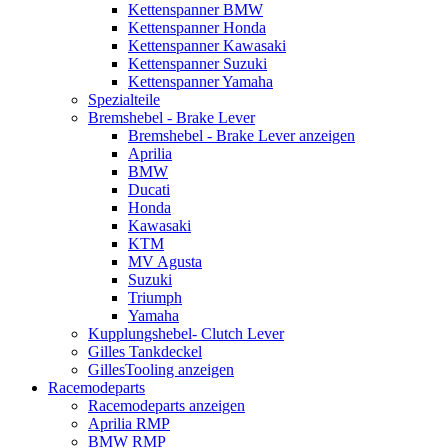
Kettenspanner BMW
Kettenspanner Honda
Kettenspanner Kawasaki
Kettenspanner Suzuki
Kettenspanner Yamaha
Spezialteile
Bremshebel - Brake Lever
Bremshebel - Brake Lever anzeigen
Aprilia
BMW
Ducati
Honda
Kawasaki
KTM
MV Agusta
Suzuki
Triumph
Yamaha
Kupplungshebel- Clutch Lever
Gilles Tankdeckel
GillesTooling anzeigen
Racemodeparts
Racemodeparts anzeigen
Aprilia RMP
BMW RMP