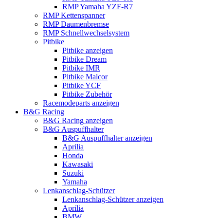
RMP Yamaha YZF-R7
RMP Kettenspanner
RMP Daumenbremse
RMP Schnellwechselsystem
Pitbike
Pitbike anzeigen
Pitbike Dream
Pitbike IMR
Pitbike Malcor
Pitbike YCF
Pitbike Zubehör
Racemodeparts anzeigen
B&G Racing
B&G Racing anzeigen
B&G Auspuffhalter
B&G Auspuffhalter anzeigen
Aprilia
Honda
Kawasaki
Suzuki
Yamaha
Lenkanschlag-Schützer
Lenkanschlag-Schützer anzeigen
Aprilia
BMW