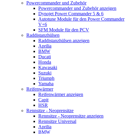
Powercommander und Zubehör
Powercommander und Zubehör anzeigen
Dynojet Power Commander 5 & 6
Autotune Module für den Power Commander
V+6
SFM Module für den PCV
Raddistanzhülsen
Raddistanzhülsen anzeigen
Aprilia
BMW
Ducati
Honda
Kawasaki
Suzuki
Triumph
Yamaha
Reifenwärmer
Reifenwärmer anzeigen
Capit
HSR
Rennsitze - Neoprensitze
Rennsitze - Neoprensitze anzeigen
Rennsitze Universal
Aprilia
BMW