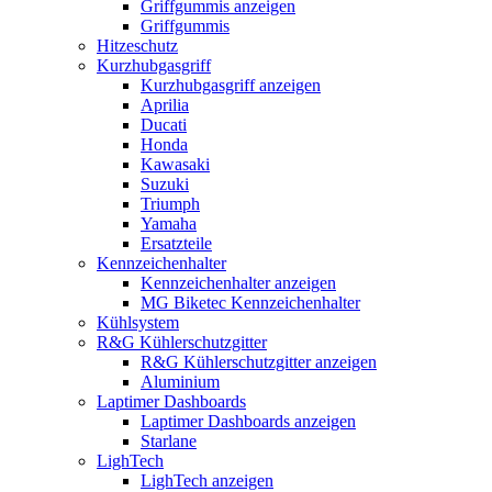
Griffgummis anzeigen
Griffgummis
Hitzeschutz
Kurzhubgasgriff
Kurzhubgasgriff anzeigen
Aprilia
Ducati
Honda
Kawasaki
Suzuki
Triumph
Yamaha
Ersatzteile
Kennzeichenhalter
Kennzeichenhalter anzeigen
MG Biketec Kennzeichenhalter
Kühlsystem
R&G Kühlerschutzgitter
R&G Kühlerschutzgitter anzeigen
Aluminium
Laptimer Dashboards
Laptimer Dashboards anzeigen
Starlane
LighTech
LighTech anzeigen