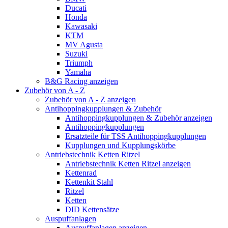
Ducati
Honda
Kawasaki
KTM
MV Agusta
Suzuki
Triumph
Yamaha
B&G Racing anzeigen
Zubehör von A - Z
Zubehör von A - Z anzeigen
Antihoppingkupplungen & Zubehör
Antihoppingkupplungen & Zubehör anzeigen
Antihoppingkupplungen
Ersatzteile für TSS Antihoppingkupplungen
Kupplungen und Kupplungskörbe
Antriebstechnik Ketten Ritzel
Antriebstechnik Ketten Ritzel anzeigen
Kettenrad
Kettenkit Stahl
Ritzel
Ketten
DID Kettensätze
Auspuffanlagen
Auspuffanlagen anzeigen