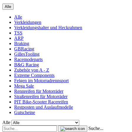
Alle
Alle
Verkleidungen
Verkleidungshalter und Heckrahmen
TSS
ARP
Braking
GBRacing
GillesTooling
Racemodeparts
B&G Racing
Zubehör von A - Z
Extreme Components
Felgen im Motorradrennsport
Mega Sale
Rennreifen für Motorräder
Straßenreifen für Motorräder
PIT Bike-Scooter Racereifen
Restposten und Auslaufmodelle
Gutscheine
Alle
Suche...