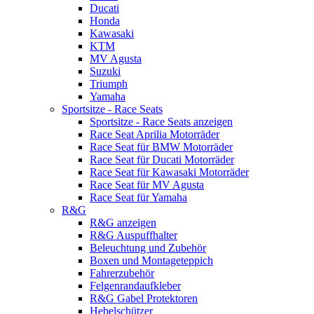
Ducati
Honda
Kawasaki
KTM
MV Agusta
Suzuki
Triumph
Yamaha
Sportsitze - Race Seats
Sportsitze - Race Seats anzeigen
Race Seat Aprilia Motorräder
Race Seat für BMW Motorräder
Race Seat für Ducati Motorräder
Race Seat für Kawasaki Motorräder
Race Seat für MV Agusta
Race Seat für Yamaha
R&G
R&G anzeigen
R&G Auspuffhalter
Beleuchtung und Zubehör
Boxen und Montageteppich
Fahrerzubehör
Felgenrandaufkleber
R&G Gabel Protektoren
Hebelschützer