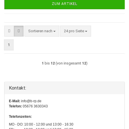
ZUM ARTIKEL
Sortieren nach
pro Seite
Sortieren nach
24 pro Seite
1
1
bis
12
(von insgesamt
12
)
Kontakt:
E-Mail:
info@b-rp.de
Telefon:
05676 3630343
Telefonzeiten:
MO - DO: 10:00 - 12:00 und 13:00 - 16:30