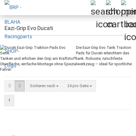
Eazi-Grip Evo Ducati
Die Eazi-Grip Evo Tank Traction
Pads für Ducati erleichtern das
Tanken und erhöhen den Grip am Kraftstofftank. Robuste, rutschfeste
Oberfläche, einfache Montage ohne Spezialwerkzeug – ideal für sportliche
Fahrer.
Sortieren nach
pro Seite
Sortieren nach
24 pro Seite
1