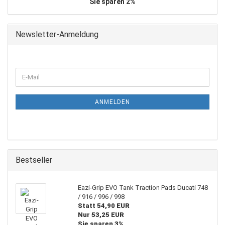
Sie sparen 2%
Newsletter-Anmeldung
WEITER
E-
ZUR
Mail
NEWSLETTER-
ANMELDUNG
ANMELDEN
Bestseller
Eazi-Grip EVO Tank Traction Pads Ducati 748
/ 916 / 996 / 998
Statt 54,90 EUR
Nur 53,25 EUR
Sie sparen 3%