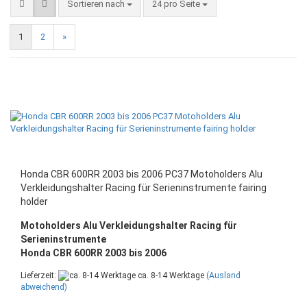
Sortieren nach
pro Seite
Sortieren nach
24 pro Seite
1
2
»
Honda CBR 600RR 2003 bis 2006 PC37 Motoholders Alu
Verkleidungshalter Racing für Serieninstrumente fairing
holder
Motoholders Alu Verkleidungshalter Racing für
Serieninstrumente
Honda CBR 600RR 2003 bis 2006
Lieferzeit:
ca. 8-14 Werktage
(Ausland
abweichend)