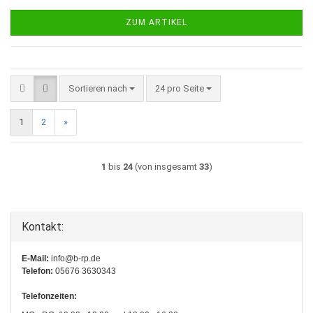
ZUM ARTIKEL
Sortieren nach
pro Seite
Sortieren nach
24 pro Seite
1
2
»
1
bis
24
(von insgesamt
33
)
Kontakt:
E-Mail:
info@b-rp.de
Telefon:
05676 3630343
Telefonzeiten: