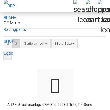
CF Moto
Sortieren nach
pro Seite
Sortieren nach
24 pro Seite
1
ARP Fußrastenanlage CFMOTO 675SR-R(25) RX-Serie