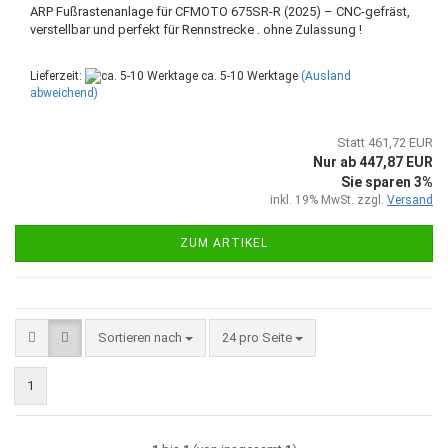
ARP Fußrastenanlage für CFMOTO 675SR-R (2025) – CNC-gefräst,
verstellbar und perfekt für Rennstrecke . ohne Zulassung !
Lieferzeit:
ca. 5-10 Werktage
(Ausland
abweichend)
Statt 461,72 EUR
Nur ab 447,87 EUR
Sie sparen 3%
inkl. 19% MwSt. zzgl.
Versand
ZUM ARTIKEL
Sortieren nach
pro Seite
Sortieren nach
24 pro Seite
1