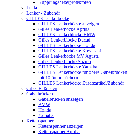
Kupplungshebelprotektoren
Lenker
Lenker - Zubehör
GILLES Lenkerböcke
GILLES Lenkerböcke anzeigen
Gilles Lenkerböcke Aprilia
GILLES Lenkerblöcke BMW
Gilles Lenkerblöcke Ducati
GILLES Lenkerböcke Honda
GILLES Lenkerböcke Kawasaki
Gilles Lenkerböcke MV Agusta
Gilles Lenkerblöcke Suzuki
GILLES Lenkerböcke Yamaha
GILLES Lenkerböcke für obere Gabelbrücken
mit 10,5mm Löchern
GILLES Lenkerböcke Zusatzartikel/Zubehör
Gilles Fußrasten
Gabelbrücken
Gabelbrücken anzeigen
BMW
Honda
Yamaha
Kettenspanner
Kettenspanner anzeigen
Kettenspanner Aprilia