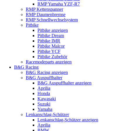
RMP Yamaha YZF-R7
RMP Kettenspanner
RMP Daumenbremse
RMP Schnellwechselsystem
Pitbike
Pitbike anzeigen
Pitbike Dream
Pitbike IMR
Pitbike Malcor
Pitbike YCF
Pitbike Zubehör
Racemodeparts anzeigen
B&G Racing
B&G Racing anzeigen
B&G Auspuffhalter
B&G Auspuffhalter anzeigen
Aprilia
Honda
Kawasaki
Suzuki
Yamaha
Lenkanschlag-Schützer
Lenkanschlag-Schützer anzeigen
Aprilia
BMW