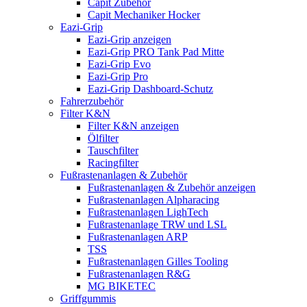
Capit Zubehör
Capit Mechaniker Hocker
Eazi-Grip
Eazi-Grip anzeigen
Eazi-Grip PRO Tank Pad Mitte
Eazi-Grip Evo
Eazi-Grip Pro
Eazi-Grip Dashboard-Schutz
Fahrerzubehör
Filter K&N
Filter K&N anzeigen
Ölfilter
Tauschfilter
Racingfilter
Fußrastenanlagen & Zubehör
Fußrastenanlagen & Zubehör anzeigen
Fußrastenanlagen Alpharacing
Fußrastenanlagen LighTech
Fußrastenanlage TRW und LSL
Fußrastenanlagen ARP
TSS
Fußrastenanlagen Gilles Tooling
Fußrastenanlagen R&G
MG BIKETEC
Griffgummis