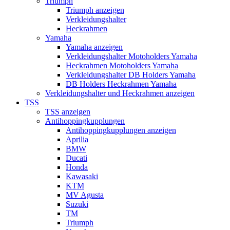
Triumph
Triumph anzeigen
Verkleidungshalter
Heckrahmen
Yamaha
Yamaha anzeigen
Verkleidungshalter Motoholders Yamaha
Heckrahmen Motoholders Yamaha
Verkleidungshalter DB Holders Yamaha
DB Holders Heckrahmen Yamaha
Verkleidungshalter und Heckrahmen anzeigen
TSS
TSS anzeigen
Antihoppingkupplungen
Antihoppingkupplungen anzeigen
Aprilia
BMW
Ducati
Honda
Kawasaki
KTM
MV Agusta
Suzuki
TM
Triumph