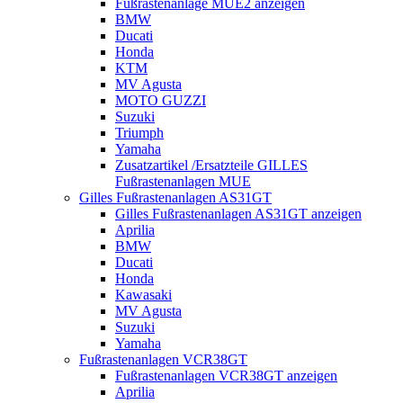
Fußrastenanlage MUE2 anzeigen
BMW
Ducati
Honda
KTM
MV Agusta
MOTO GUZZI
Suzuki
Triumph
Yamaha
Zusatzartikel /Ersatzteile GILLES
Fußrastenanlagen MUE
Gilles Fußrastenanlagen AS31GT
Gilles Fußrastenanlagen AS31GT anzeigen
Aprilia
BMW
Ducati
Honda
Kawasaki
MV Agusta
Suzuki
Yamaha
Fußrastenanlagen VCR38GT
Fußrastenanlagen VCR38GT anzeigen
Aprilia