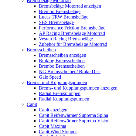
Bremsbeläge Motorrad
Bremsbeläge Motorrad anzeigen
Brembo Bremsbeläge
Lucas TRW Bremsbeläge
SBS Bremsbeläge
Performance Friction Bremsbeläge
AP Racing Bremsbeläge Motorrad
Vesrah Racing Bremsbeläge
Zubehör für Bremsbeläge Motorrad
Bremsscheiben
Bremsscheiben anzeigen
Braking Bremsscheiben
Brembo Bremsscheiben
NG Bremsscheiben/ Brake Disc
Gale Speed
Brems- und Kupplungspumpen
Brems- und Kupplungspumpen anzeigen
Radial Bremspumpen
Radial Kupplungspumpen
Capit
Capit anzeigen
Capit Reifenwärmer Suprema Spina
Capit Reifenwärmer Suprema Vision
Capit Maxima
Capit Wind Stopper