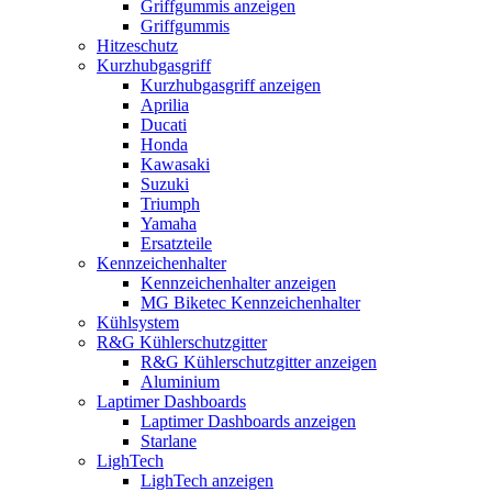
Griffgummis anzeigen
Griffgummis
Hitzeschutz
Kurzhubgasgriff
Kurzhubgasgriff anzeigen
Aprilia
Ducati
Honda
Kawasaki
Suzuki
Triumph
Yamaha
Ersatzteile
Kennzeichenhalter
Kennzeichenhalter anzeigen
MG Biketec Kennzeichenhalter
Kühlsystem
R&G Kühlerschutzgitter
R&G Kühlerschutzgitter anzeigen
Aluminium
Laptimer Dashboards
Laptimer Dashboards anzeigen
Starlane
LighTech
LighTech anzeigen