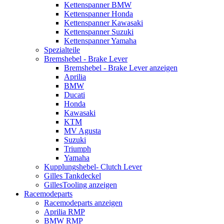
Kettenspanner BMW
Kettenspanner Honda
Kettenspanner Kawasaki
Kettenspanner Suzuki
Kettenspanner Yamaha
Spezialteile
Bremshebel - Brake Lever
Bremshebel - Brake Lever anzeigen
Aprilia
BMW
Ducati
Honda
Kawasaki
KTM
MV Agusta
Suzuki
Triumph
Yamaha
Kupplungshebel- Clutch Lever
Gilles Tankdeckel
GillesTooling anzeigen
Racemodeparts
Racemodeparts anzeigen
Aprilia RMP
BMW RMP