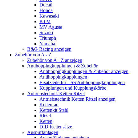
Ducati
Honda
Kawasaki
KTM
MV Agusta
Suzuki
Triumph
Yamaha
B&G Racing anzeigen
Zubehör von A - Z
Zubehör von A - Z anzeigen
Antihoppingkupplungen & Zubehör
Antihoppingkupplungen & Zubehör anzeigen
Antihoppingkupplungen
Ersatzteile für TSS Antihoppingkupplungen
Kupplungen und Kupplungskörbe
Antriebstechnik Ketten Ritzel
Antriebstechnik Ketten Ritzel anzeigen
Kettenrad
Kettenkit Stahl
Ritzel
Ketten
DID Kettensätze
Auspuffanlagen
Auspuffanlagen anzeigen