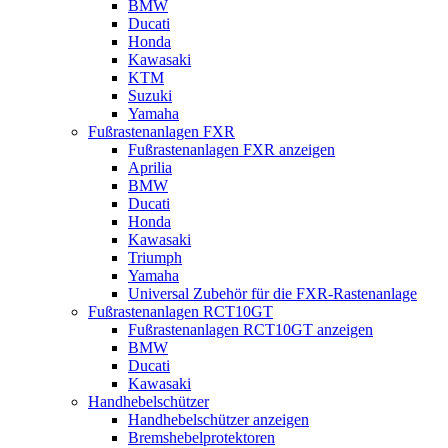
BMW
Ducati
Honda
Kawasaki
KTM
Suzuki
Yamaha
Fußrastenanlagen FXR
Fußrastenanlagen FXR anzeigen
Aprilia
BMW
Ducati
Honda
Kawasaki
Triumph
Yamaha
Universal Zubehör für die FXR-Rastenanlage
Fußrastenanlagen RCT10GT
Fußrastenanlagen RCT10GT anzeigen
BMW
Ducati
Kawasaki
Handhebelschützer
Handhebelschützer anzeigen
Bremshebelprotektoren