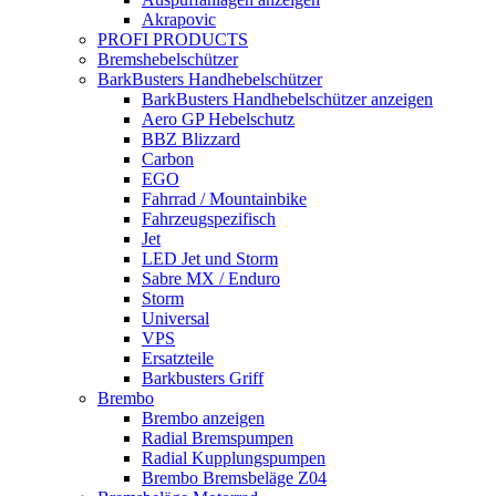
Akrapovic
PROFI PRODUCTS
Bremshebelschützer
BarkBusters Handhebelschützer
BarkBusters Handhebelschützer anzeigen
Aero GP Hebelschutz
BBZ Blizzard
Carbon
EGO
Fahrrad / Mountainbike
Fahrzeugspezifisch
Jet
LED Jet und Storm
Sabre MX / Enduro
Storm
Universal
VPS
Ersatzteile
Barkbusters Griff
Brembo
Brembo anzeigen
Radial Bremspumpen
Radial Kupplungspumpen
Brembo Bremsbeläge Z04