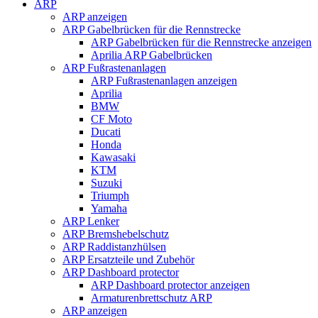
ARP
ARP anzeigen
ARP Gabelbrücken für die Rennstrecke
ARP Gabelbrücken für die Rennstrecke anzeigen
Aprilia ARP Gabelbrücken
ARP Fußrastenanlagen
ARP Fußrastenanlagen anzeigen
Aprilia
BMW
CF Moto
Ducati
Honda
Kawasaki
KTM
Suzuki
Triumph
Yamaha
ARP Lenker
ARP Bremshebelschutz
ARP Raddistanzhülsen
ARP Ersatzteile und Zubehör
ARP Dashboard protector
ARP Dashboard protector anzeigen
Armaturenbrettschutz ARP
ARP anzeigen