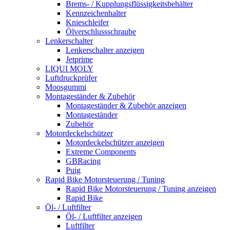
Brems- / Kupplungsflüssigkeitsbehälter
Kennzeichenhalter
Knieschleifer
Ölverschlussschraube
Lenkerschalter
Lenkerschalter anzeigen
Jetprime
LIQUI MOLY
Luftdruckprüfer
Moosgummi
Montageständer & Zubehör
Montageständer & Zubehör anzeigen
Montageständer
Zubehör
Motordeckelschützer
Motordeckelschützer anzeigen
Extreme Components
GBRacing
Puig
Rapid Bike Motorsteuerung / Tuning
Rapid Bike Motorsteuerung / Tuning anzeigen
Rapid Bike
Öl- / Luftfilter
Öl- / Luftfilter anzeigen
Luftfilter