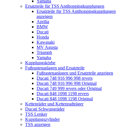
Yamaha
Ersatzteile für TSS Antihoppingkupplungen
Ersatzteile für TSS Antihoppingkupplungen
anzeigen
Aprilia
BMW
Ducati
Honda
Kawasaki
MV Agusta
Triumph
Yamaha
Kupplungskörbe
Fußrastenanlagen und Ersatzteile
Fußrastenanlagen und Ersatzteile anzeigen
Ducati 748 916 996 998 revers
Ducati 748 916 996 998 Original
Ducati 749 999 revers oder Original
Ducati 848 1098 1198 revers
Ducati 848 1098 1198 Original
Kettenräder und Kettenradträger
Ducati Schwungräder
TSS Lenker
Kupplungszylinder
TSS anzeigen