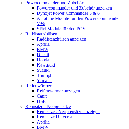
Powercommander und Zubehör
Powercommander und Zubehör anzeigen
Dynojet Power Commander 5 & 6
Autotune Module für den Power Commander
V+6
SFM Module für den PCV
Raddistanzhülsen
Raddistanzhülsen anzeigen
Aprilia
BMW
Ducati
Honda
Kawasaki
Suzuki
Triumph
Yamaha
Reifenwärmer
Reifenwärmer anzeigen
Capit
HSR
Rennsitze - Neoprensitze
Rennsitze - Neoprensitze anzeigen
Rennsitze Universal
Aprilia
BMW