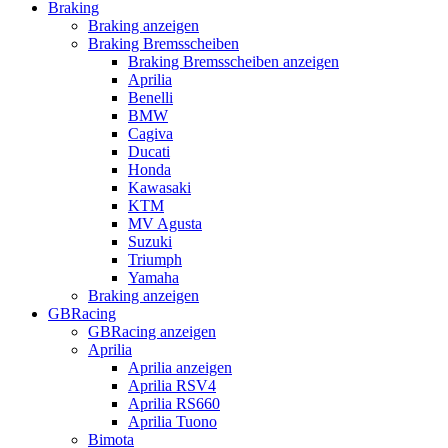
Braking
Braking anzeigen
Braking Bremsscheiben
Braking Bremsscheiben anzeigen
Aprilia
Benelli
BMW
Cagiva
Ducati
Honda
Kawasaki
KTM
MV Agusta
Suzuki
Triumph
Yamaha
Braking anzeigen
GBRacing
GBRacing anzeigen
Aprilia
Aprilia anzeigen
Aprilia RSV4
Aprilia RS660
Aprilia Tuono
Bimota