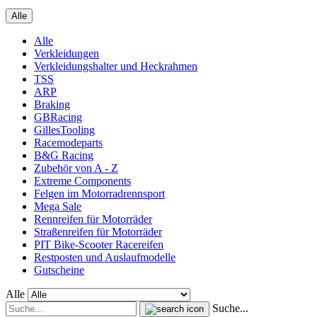
Alle
Alle
Verkleidungen
Verkleidungshalter und Heckrahmen
TSS
ARP
Braking
GBRacing
GillesTooling
Racemodeparts
B&G Racing
Zubehör von A - Z
Extreme Components
Felgen im Motorradrennsport
Mega Sale
Rennreifen für Motorräder
Straßenreifen für Motorräder
PIT Bike-Scooter Racereifen
Restposten und Auslaufmodelle
Gutscheine
Alle
Suche...