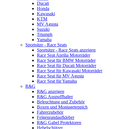
Ducati
Honda
Kawasaki
KTM
MV Agusta
Suzuki
Triumph
Yamaha
Sportsitze - Race Seats
Sportsitze - Race Seats anzeigen
Race Seat Aprilia Motorräder
Race Seat für BMW Motorräder
Race Seat für Ducati Motorräder
Race Seat für Kawasaki Motorräder
Race Seat für MV Agusta
Race Seat für Yamaha
R&G
R&G anzeigen
R&G Auspuffhalter
Beleuchtung und Zubehör
Boxen und Montageteppich
Fahrerzubehör
Felgenrandaufkleber
R&G Gabel Protektoren
Hebelschützer