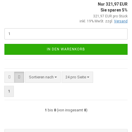
Nur 321,97 EUR
Sie sparen 5%
321,97 EUR pro Stück
inkl. 19% MwSt. zzgl.
Versand
IN DEN WARENKORB
Sortieren nach
pro Seite
Sortieren nach
24 pro Seite
1
1
bis
8
(von insgesamt
8
)