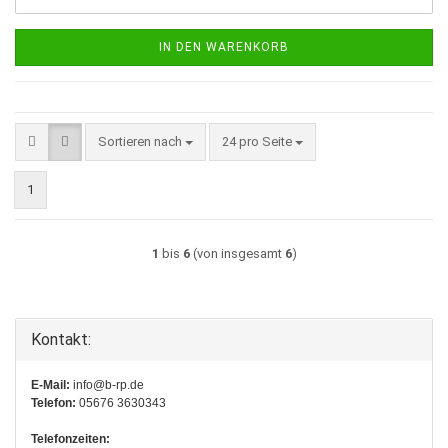
IN DEN WARENKORB
Sortieren nach
pro Seite
Sortieren nach
24 pro Seite
1
1
bis
6
(von insgesamt
6
)
Kontakt:
E-Mail:
info@b-rp.de
Telefon:
05676 3630343
Telefonzeiten: