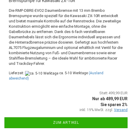
Bremspumpe für Kawasaki ZX-10R
Die RMP-DBRE-EVO2 Daumenbremse mit 13 mm Brembo
Bremspumpe wurde speziell für die Kawasaki ZX-10R entwickelt
und bietet maximale Kontrolle auf der Rennstrecke. Die zweiteilige
Konstruktion ermöglicht eine einfache Montage, ohne die
Gabelbrücke zu entfernen. Dank des 6-fach verstellbaren
Daumenhebels lässt sich die Ergonomie individuell anpassen und
die Hinterradbremse präzise dosieren. Gefertigt aus hochfestem
AL7075 Flugzeugaluminium und optional erhältlich mit Ventil für die
kombinierte Nutzung von Fuß- und Daumenbremse sowie einer
Stahlflex-Bremsleitung – die ideale Wahl für ambitionierte Racer
und Trackday-Fahrer.
Lieferzeit:
ca. 5-10 Werktage
(Ausland
abweichend)
Statt 499,99 EUR
Nur ab 489,99 EUR
Sie sparen 2%
inkl. 19% MwSt. zzgl.
Versand
ZUM ARTIKEL