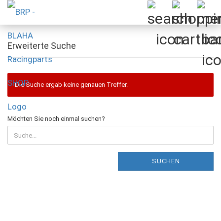
Erweiterte Suche
Die Suche ergab keine genauen Treffer.
MÖCHTEN
Möchten Sie noch einmal suchen?
SIE
NOCH
EINMAL
SUCHEN?
SUCHEN