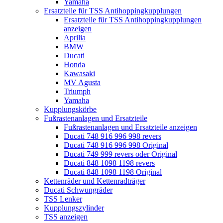
Yamaha
Ersatzteile für TSS Antihoppingkupplungen
Ersatzteile für TSS Antihoppingkupplungen
anzeigen
Aprilia
BMW
Ducati
Honda
Kawasaki
MV Agusta
Triumph
Yamaha
Kupplungskörbe
Fußrastenanlagen und Ersatzteile
Fußrastenanlagen und Ersatzteile anzeigen
Ducati 748 916 996 998 revers
Ducati 748 916 996 998 Original
Ducati 749 999 revers oder Original
Ducati 848 1098 1198 revers
Ducati 848 1098 1198 Original
Kettenräder und Kettenradträger
Ducati Schwungräder
TSS Lenker
Kupplungszylinder
TSS anzeigen