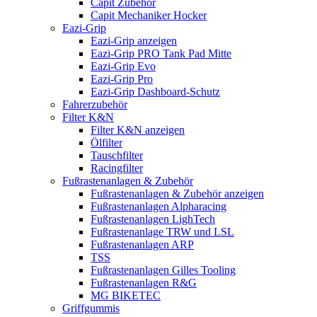
Capit Zubehör
Capit Mechaniker Hocker
Eazi-Grip
Eazi-Grip anzeigen
Eazi-Grip PRO Tank Pad Mitte
Eazi-Grip Evo
Eazi-Grip Pro
Eazi-Grip Dashboard-Schutz
Fahrerzubehör
Filter K&N
Filter K&N anzeigen
Ölfilter
Tauschfilter
Racingfilter
Fußrastenanlagen & Zubehör
Fußrastenanlagen & Zubehör anzeigen
Fußrastenanlagen Alpharacing
Fußrastenanlagen LighTech
Fußrastenanlage TRW und LSL
Fußrastenanlagen ARP
TSS
Fußrastenanlagen Gilles Tooling
Fußrastenanlagen R&G
MG BIKETEC
Griffgummis