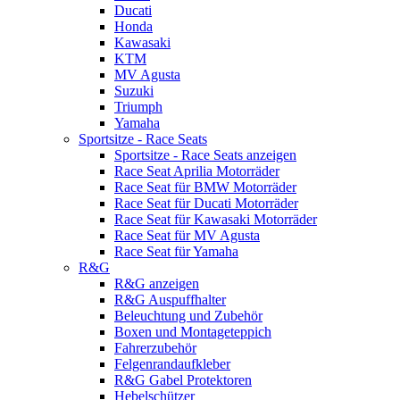
Ducati
Honda
Kawasaki
KTM
MV Agusta
Suzuki
Triumph
Yamaha
Sportsitze - Race Seats
Sportsitze - Race Seats anzeigen
Race Seat Aprilia Motorräder
Race Seat für BMW Motorräder
Race Seat für Ducati Motorräder
Race Seat für Kawasaki Motorräder
Race Seat für MV Agusta
Race Seat für Yamaha
R&G
R&G anzeigen
R&G Auspuffhalter
Beleuchtung und Zubehör
Boxen und Montageteppich
Fahrerzubehör
Felgenrandaufkleber
R&G Gabel Protektoren
Hebelschützer