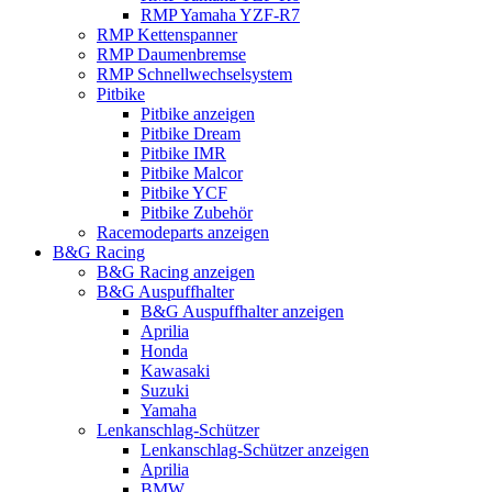
RMP Yamaha YZF-R7
RMP Kettenspanner
RMP Daumenbremse
RMP Schnellwechselsystem
Pitbike
Pitbike anzeigen
Pitbike Dream
Pitbike IMR
Pitbike Malcor
Pitbike YCF
Pitbike Zubehör
Racemodeparts anzeigen
B&G Racing
B&G Racing anzeigen
B&G Auspuffhalter
B&G Auspuffhalter anzeigen
Aprilia
Honda
Kawasaki
Suzuki
Yamaha
Lenkanschlag-Schützer
Lenkanschlag-Schützer anzeigen
Aprilia
BMW