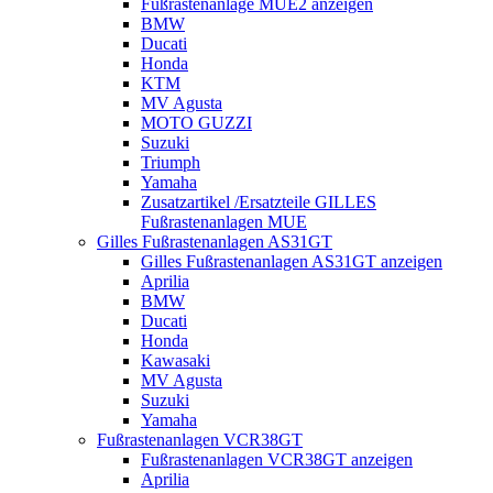
Fußrastenanlage MUE2 anzeigen
BMW
Ducati
Honda
KTM
MV Agusta
MOTO GUZZI
Suzuki
Triumph
Yamaha
Zusatzartikel /Ersatzteile GILLES
Fußrastenanlagen MUE
Gilles Fußrastenanlagen AS31GT
Gilles Fußrastenanlagen AS31GT anzeigen
Aprilia
BMW
Ducati
Honda
Kawasaki
MV Agusta
Suzuki
Yamaha
Fußrastenanlagen VCR38GT
Fußrastenanlagen VCR38GT anzeigen
Aprilia