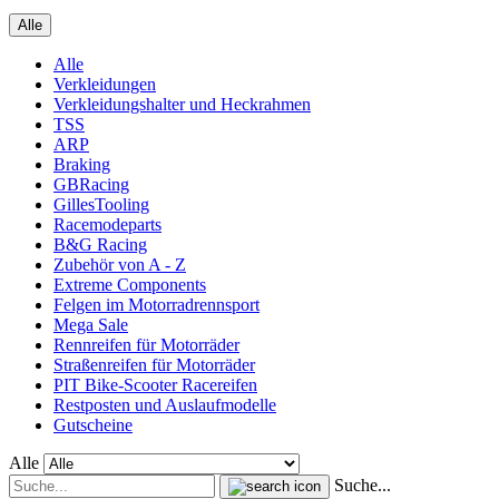
Alle
Alle
Verkleidungen
Verkleidungshalter und Heckrahmen
TSS
ARP
Braking
GBRacing
GillesTooling
Racemodeparts
B&G Racing
Zubehör von A - Z
Extreme Components
Felgen im Motorradrennsport
Mega Sale
Rennreifen für Motorräder
Straßenreifen für Motorräder
PIT Bike-Scooter Racereifen
Restposten und Auslaufmodelle
Gutscheine
Alle
Suche...