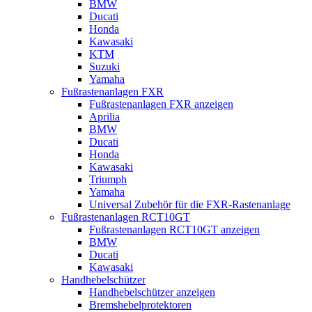
BMW
Ducati
Honda
Kawasaki
KTM
Suzuki
Yamaha
Fußrastenanlagen FXR
Fußrastenanlagen FXR anzeigen
Aprilia
BMW
Ducati
Honda
Kawasaki
Triumph
Yamaha
Universal Zubehör für die FXR-Rastenanlage
Fußrastenanlagen RCT10GT
Fußrastenanlagen RCT10GT anzeigen
BMW
Ducati
Kawasaki
Handhebelschützer
Handhebelschützer anzeigen
Bremshebelprotektoren