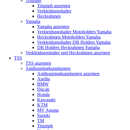
Triumph
Triumph anzeigen
Verkleidungshalter
Heckrahmen
Yamaha
Yamaha anzeigen
Verkleidungshalter Motoholders Yamaha
Heckrahmen Motoholders Yamaha
Verkleidungshalter DB Holders Yamaha
DB Holders Heckrahmen Yamaha
Verkleidungshalter und Heckrahmen anzeigen
TSS
TSS anzeigen
Antihoppingkupplungen
Antihoppingkupplungen anzeigen
Aprilia
BMW
Ducati
Honda
Kawasaki
KTM
MV Agusta
Suzuki
TM
Triumph