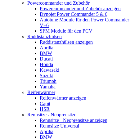
Powercommander und Zubehör
Powercommander und Zubehör anzeigen
Dynojet Power Commander 5 & 6
Autotune Module für den Power Commander
V+6
SFM Module für den PCV
Raddistanzhülsen
Raddistanzhülsen anzeigen
Aprilia
BMW
Ducati
Honda
Kawasaki
Suzuki
Triumph
Yamaha
Reifenwärmer
Reifenwärmer anzeigen
Capit
HSR
Rennsitze - Neoprensitze
Rennsitze - Neoprensitze anzeigen
Rennsitze Universal
Aprilia
BMW