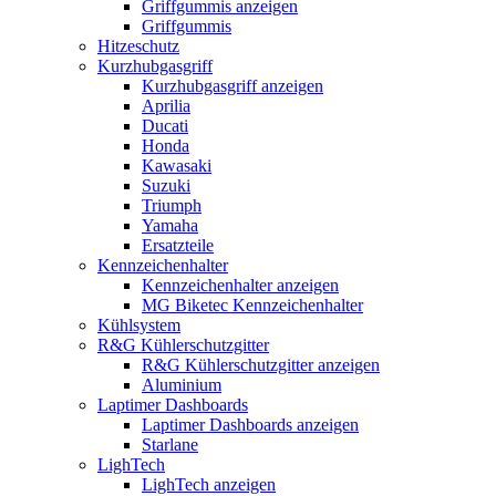
Griffgummis anzeigen
Griffgummis
Hitzeschutz
Kurzhubgasgriff
Kurzhubgasgriff anzeigen
Aprilia
Ducati
Honda
Kawasaki
Suzuki
Triumph
Yamaha
Ersatzteile
Kennzeichenhalter
Kennzeichenhalter anzeigen
MG Biketec Kennzeichenhalter
Kühlsystem
R&G Kühlerschutzgitter
R&G Kühlerschutzgitter anzeigen
Aluminium
Laptimer Dashboards
Laptimer Dashboards anzeigen
Starlane
LighTech
LighTech anzeigen