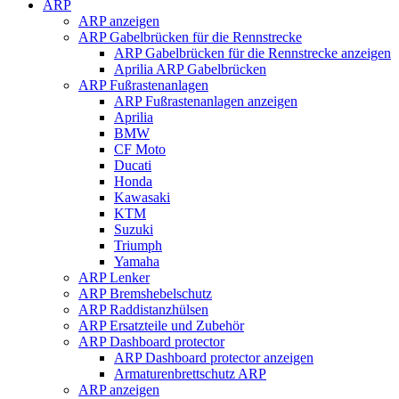
ARP
ARP anzeigen
ARP Gabelbrücken für die Rennstrecke
ARP Gabelbrücken für die Rennstrecke anzeigen
Aprilia ARP Gabelbrücken
ARP Fußrastenanlagen
ARP Fußrastenanlagen anzeigen
Aprilia
BMW
CF Moto
Ducati
Honda
Kawasaki
KTM
Suzuki
Triumph
Yamaha
ARP Lenker
ARP Bremshebelschutz
ARP Raddistanzhülsen
ARP Ersatzteile und Zubehör
ARP Dashboard protector
ARP Dashboard protector anzeigen
Armaturenbrettschutz ARP
ARP anzeigen