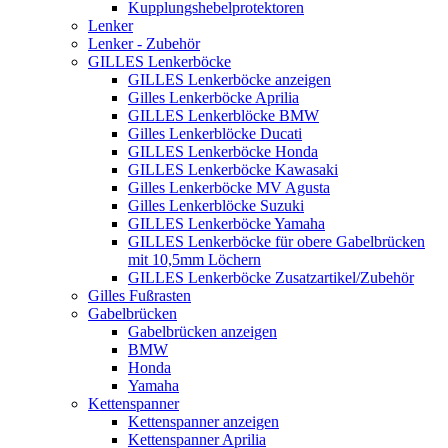
Kupplungshebelprotektoren
Lenker
Lenker - Zubehör
GILLES Lenkerböcke
GILLES Lenkerböcke anzeigen
Gilles Lenkerböcke Aprilia
GILLES Lenkerblöcke BMW
Gilles Lenkerblöcke Ducati
GILLES Lenkerböcke Honda
GILLES Lenkerböcke Kawasaki
Gilles Lenkerböcke MV Agusta
Gilles Lenkerblöcke Suzuki
GILLES Lenkerböcke Yamaha
GILLES Lenkerböcke für obere Gabelbrücken
mit 10,5mm Löchern
GILLES Lenkerböcke Zusatzartikel/Zubehör
Gilles Fußrasten
Gabelbrücken
Gabelbrücken anzeigen
BMW
Honda
Yamaha
Kettenspanner
Kettenspanner anzeigen
Kettenspanner Aprilia