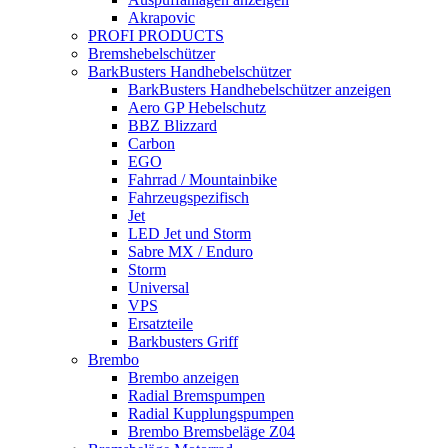
Akrapovic
PROFI PRODUCTS
Bremshebelschützer
BarkBusters Handhebelschützer
BarkBusters Handhebelschützer anzeigen
Aero GP Hebelschutz
BBZ Blizzard
Carbon
EGO
Fahrrad / Mountainbike
Fahrzeugspezifisch
Jet
LED Jet und Storm
Sabre MX / Enduro
Storm
Universal
VPS
Ersatzteile
Barkbusters Griff
Brembo
Brembo anzeigen
Radial Bremspumpen
Radial Kupplungspumpen
Brembo Bremsbeläge Z04