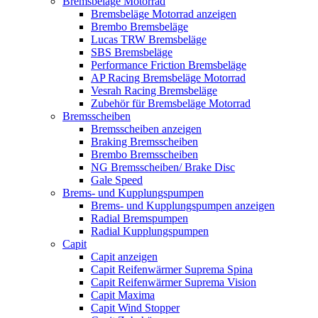
Bremsbeläge Motorrad
Bremsbeläge Motorrad anzeigen
Brembo Bremsbeläge
Lucas TRW Bremsbeläge
SBS Bremsbeläge
Performance Friction Bremsbeläge
AP Racing Bremsbeläge Motorrad
Vesrah Racing Bremsbeläge
Zubehör für Bremsbeläge Motorrad
Bremsscheiben
Bremsscheiben anzeigen
Braking Bremsscheiben
Brembo Bremsscheiben
NG Bremsscheiben/ Brake Disc
Gale Speed
Brems- und Kupplungspumpen
Brems- und Kupplungspumpen anzeigen
Radial Bremspumpen
Radial Kupplungspumpen
Capit
Capit anzeigen
Capit Reifenwärmer Suprema Spina
Capit Reifenwärmer Suprema Vision
Capit Maxima
Capit Wind Stopper