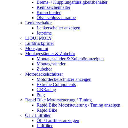
Brems- / Kupplungsflüssigkeitsbehälter
Kennzeichenhalter
Knieschleifer
Ölverschlussschraube
Lenkerschalter
Lenkerschalter anzeigen
Jetprime
LIQUI MOLY
Luftdruckprüfer
Moosgummi
Montageständer & Zubehör
Montageständer & Zubehör anzeigen
Montageständer
Zubehör
Motordeckelschützer
Motordeckelschützer anzeigen
Extreme Components
GBRacing
Puig
Rapid Bike Motorsteuerung / Tuning
Rapid Bike Motorsteuerung / Tuning anzeigen
Rapid Bike
Öl- / Luftfilter
Öl- / Luftfilter anzeigen
Luftfilter