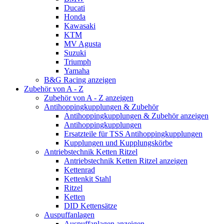
Ducati
Honda
Kawasaki
KTM
MV Agusta
Suzuki
Triumph
Yamaha
B&G Racing anzeigen
Zubehör von A - Z
Zubehör von A - Z anzeigen
Antihoppingkupplungen & Zubehör
Antihoppingkupplungen & Zubehör anzeigen
Antihoppingkupplungen
Ersatzteile für TSS Antihoppingkupplungen
Kupplungen und Kupplungskörbe
Antriebstechnik Ketten Ritzel
Antriebstechnik Ketten Ritzel anzeigen
Kettenrad
Kettenkit Stahl
Ritzel
Ketten
DID Kettensätze
Auspuffanlagen
Auspuffanlagen anzeigen