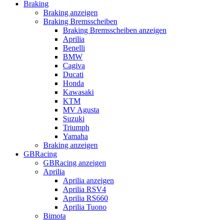
Braking
Braking anzeigen
Braking Bremsscheiben
Braking Bremsscheiben anzeigen
Aprilia
Benelli
BMW
Cagiva
Ducati
Honda
Kawasaki
KTM
MV Agusta
Suzuki
Triumph
Yamaha
Braking anzeigen
GBRacing
GBRacing anzeigen
Aprilia
Aprilia anzeigen
Aprilia RSV4
Aprilia RS660
Aprilia Tuono
Bimota