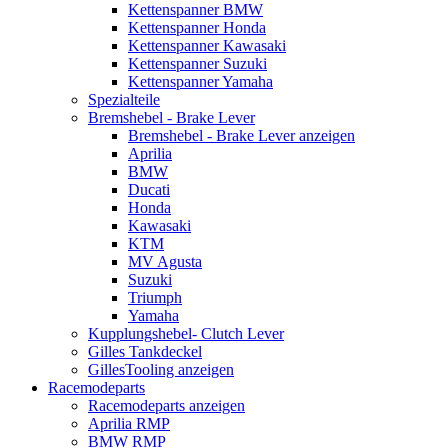
Kettenspanner BMW
Kettenspanner Honda
Kettenspanner Kawasaki
Kettenspanner Suzuki
Kettenspanner Yamaha
Spezialteile
Bremshebel - Brake Lever
Bremshebel - Brake Lever anzeigen
Aprilia
BMW
Ducati
Honda
Kawasaki
KTM
MV Agusta
Suzuki
Triumph
Yamaha
Kupplungshebel- Clutch Lever
Gilles Tankdeckel
GillesTooling anzeigen
Racemodeparts
Racemodeparts anzeigen
Aprilia RMP
BMW RMP