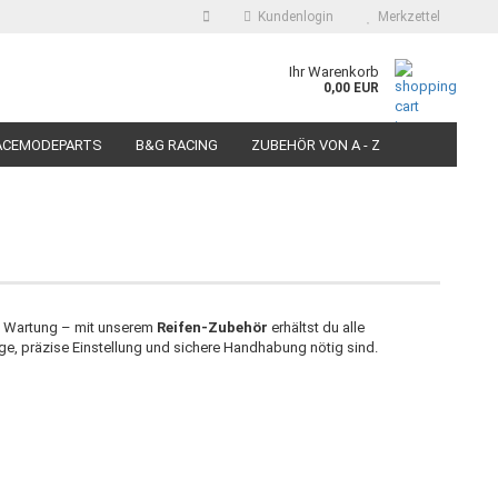
Kundenlogin
Merkzettel
auswählen
Ihr Warenkorb
0,00 EUR
E-Mail
ACEMODEPARTS
B&G RACING
ZUBEHÖR VON A - Z
N FÜR MOTORRÄDER
PIT BIKE-SCOOTER RACEREIFEN
Passwort
Konto erstellen
he Wartung – mit unserem
Reifen-Zubehör
erhältst du alle
e, präzise Einstellung und sichere Handhabung nötig sind.
Passwort vergessen?