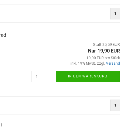
1
rad
Statt 25,59 EUR
Nur 19,90 EUR
19,90 EUR pro Stück
inkl. 19% MwSt. zzgl.
Versand
IN DEN WARENKORB
1
1
)