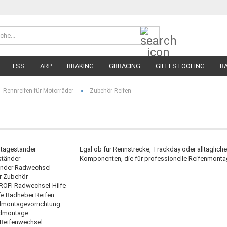
Suche...
Währung 
Lieferland
TSS
ARP
BRAKING
GBRACING
GILLESTOOLING
R
MEGA SALE
RENNREIFEN FÜR MOTORRÄDER
STRASSENREIFE
»
Rennreifen für Motorräder
Zubehör Reifen
Egal ob für Rennstrecke, Trackday oder alltäglic
Komponenten, die für professionelle Reifenmontag