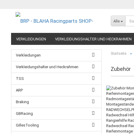
Alle
VERKLEIDUNGEN
VERKLEIDUNGSHALTER UND HECKRAHMEN
EXTREME COMPONENTS
FELGEN IM MOTORRADRENNSPORT
»
Startseite
Verkleidungen
RESTPOSTEN UND AUSLAUFMODELLE
GUTSCHEINE
Verkleidungshalter und Heckrahmen
Zubehör
TSS
ARP
Braking
GBRacing
GillesTooling