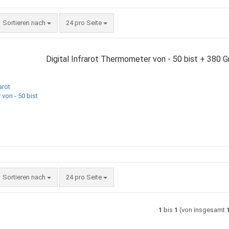
Sortieren nach
pro Seite
Sortieren nach
24 pro Seite
Digital Infrarot Thermometer von - 50 bist + 380 G
Sortieren nach
pro Seite
Sortieren nach
24 pro Seite
1
bis
1
(von insgesamt