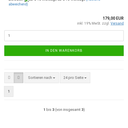
abweichend)
179,00 EUR
inkl. 19% MwSt. zzgl.
Versand
IN DEN WARENKORB
Sortieren nach
pro Seite
Sortieren nach
24 pro Seite
1
1
bis
3
(von insgesamt
3
)