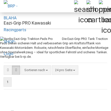
Eazi-Grip PRO Kawasaki
Die Eazi-Grip PRO Tank Traction
Pads bieten sicheren Halt und verbesserten Grip am Kraftstofftank von
Kawasaki-Motorrädern. Robuste, rutschfeste Oberfläche, einfache Montage
ohne Spezialwerkzeug – ideal für sportlichen Fahrstil und sicheres Tanken.
Verfügbar bei b-rp.de.
Sortieren nach
pro Seite
Sortieren nach
24 pro Seite
1