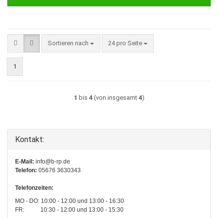
Sortieren nach
pro Seite
Sortieren nach
24 pro Seite
1
1
bis
4
(von insgesamt
4
)
Kontakt:
E-Mail:
info@b-rp.de
Telefon:
05676 3630343
Telefonzeiten:
MO - DO: 10:00 - 12:00 und 13:00 - 16:30
FR: 10:30 - 12:00 und 13:00 - 15:30