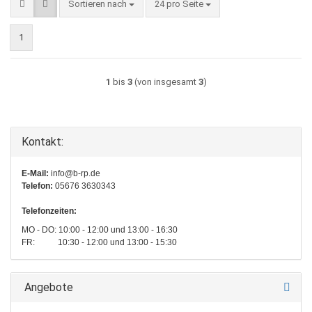
Sortieren nach
pro Seite
Sortieren nach
24 pro Seite
1
1
bis
3
(von insgesamt
3
)
Kontakt:
E-Mail:
info@b-rp.de
Telefon:
05676 3630343
Telefonzeiten:
MO - DO: 10:00 - 12:00 und 13:00 - 16:30
FR: 10:30 - 12:00 und 13:00 - 15:30
Angebote