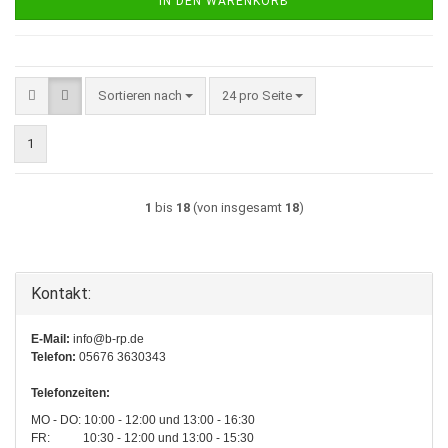
IN DEN WARENKORB
Sortieren nach
pro Seite
Sortieren nach
24 pro Seite
1
1
bis
18
(von insgesamt
18
)
Kontakt:
E-Mail:
info@b-rp.de
Telefon:
05676 3630343
Telefonzeiten:
MO - DO: 10:00 - 12:00 und 13:00 - 16:30
FR: 10:30 - 12:00 und 13:00 - 15:30