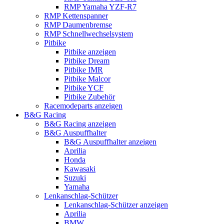
RMP Yamaha YZF-R7
RMP Kettenspanner
RMP Daumenbremse
RMP Schnellwechselsystem
Pitbike
Pitbike anzeigen
Pitbike Dream
Pitbike IMR
Pitbike Malcor
Pitbike YCF
Pitbike Zubehör
Racemodeparts anzeigen
B&G Racing
B&G Racing anzeigen
B&G Auspuffhalter
B&G Auspuffhalter anzeigen
Aprilia
Honda
Kawasaki
Suzuki
Yamaha
Lenkanschlag-Schützer
Lenkanschlag-Schützer anzeigen
Aprilia
BMW