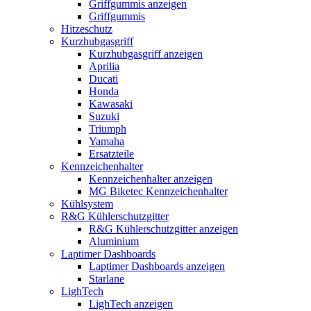
Griffgummis anzeigen
Griffgummis
Hitzeschutz
Kurzhubgasgriff
Kurzhubgasgriff anzeigen
Aprilia
Ducati
Honda
Kawasaki
Suzuki
Triumph
Yamaha
Ersatzteile
Kennzeichenhalter
Kennzeichenhalter anzeigen
MG Biketec Kennzeichenhalter
Kühlsystem
R&G Kühlerschutzgitter
R&G Kühlerschutzgitter anzeigen
Aluminium
Laptimer Dashboards
Laptimer Dashboards anzeigen
Starlane
LighTech
LighTech anzeigen