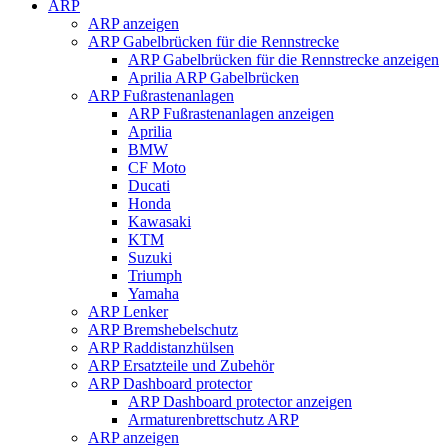
ARP
ARP anzeigen
ARP Gabelbrücken für die Rennstrecke
ARP Gabelbrücken für die Rennstrecke anzeigen
Aprilia ARP Gabelbrücken
ARP Fußrastenanlagen
ARP Fußrastenanlagen anzeigen
Aprilia
BMW
CF Moto
Ducati
Honda
Kawasaki
KTM
Suzuki
Triumph
Yamaha
ARP Lenker
ARP Bremshebelschutz
ARP Raddistanzhülsen
ARP Ersatzteile und Zubehör
ARP Dashboard protector
ARP Dashboard protector anzeigen
Armaturenbrettschutz ARP
ARP anzeigen