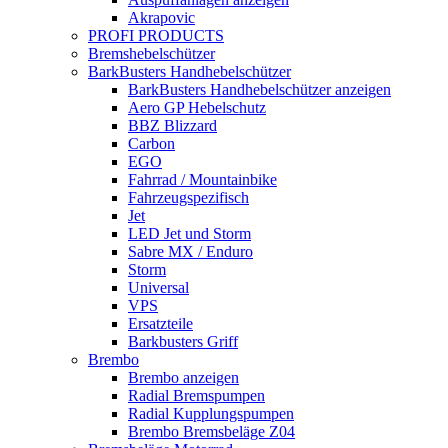
Akrapovic
PROFI PRODUCTS
Bremshebelschützer
BarkBusters Handhebelschützer
BarkBusters Handhebelschützer anzeigen
Aero GP Hebelschutz
BBZ Blizzard
Carbon
EGO
Fahrrad / Mountainbike
Fahrzeugspezifisch
Jet
LED Jet und Storm
Sabre MX / Enduro
Storm
Universal
VPS
Ersatzteile
Barkbusters Griff
Brembo
Brembo anzeigen
Radial Bremspumpen
Radial Kupplungspumpen
Brembo Bremsbeläge Z04