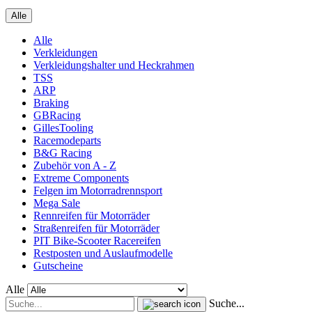
Alle
Alle
Verkleidungen
Verkleidungshalter und Heckrahmen
TSS
ARP
Braking
GBRacing
GillesTooling
Racemodeparts
B&G Racing
Zubehör von A - Z
Extreme Components
Felgen im Motorradrennsport
Mega Sale
Rennreifen für Motorräder
Straßenreifen für Motorräder
PIT Bike-Scooter Racereifen
Restposten und Auslaufmodelle
Gutscheine
Alle
Suche...