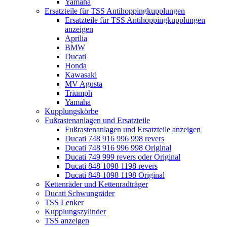
Yamaha
Ersatzteile für TSS Antihoppingkupplungen
Ersatzteile für TSS Antihoppingkupplungen
anzeigen
Aprilia
BMW
Ducati
Honda
Kawasaki
MV Agusta
Triumph
Yamaha
Kupplungskörbe
Fußrastenanlagen und Ersatzteile
Fußrastenanlagen und Ersatzteile anzeigen
Ducati 748 916 996 998 revers
Ducati 748 916 996 998 Original
Ducati 749 999 revers oder Original
Ducati 848 1098 1198 revers
Ducati 848 1098 1198 Original
Kettenräder und Kettenradträger
Ducati Schwungräder
TSS Lenker
Kupplungszylinder
TSS anzeigen