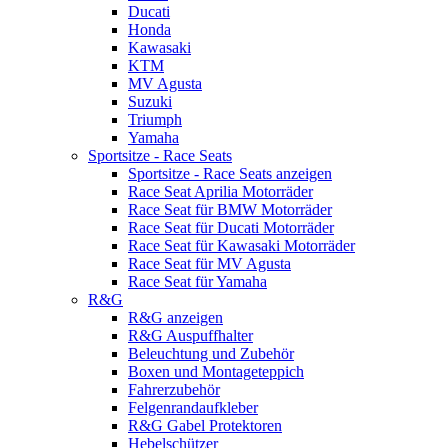
Ducati
Honda
Kawasaki
KTM
MV Agusta
Suzuki
Triumph
Yamaha
Sportsitze - Race Seats
Sportsitze - Race Seats anzeigen
Race Seat Aprilia Motorräder
Race Seat für BMW Motorräder
Race Seat für Ducati Motorräder
Race Seat für Kawasaki Motorräder
Race Seat für MV Agusta
Race Seat für Yamaha
R&G
R&G anzeigen
R&G Auspuffhalter
Beleuchtung und Zubehör
Boxen und Montageteppich
Fahrerzubehör
Felgenrandaufkleber
R&G Gabel Protektoren
Hebelschützer