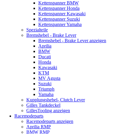
Kettenspanner BMW
Kettenspanner Honda
Kettenspanner Kawasaki
Kettenspanner Suzuki
Kettenspanner Yamaha
Spezialteile
Bremshebel - Brake Lever
Bremshebel - Brake Lever anzeigen
Aprilia
BMW
Ducati
Honda
Kawasaki
KTM
MV Agusta
Suzuki
Triumph
Yamaha
Kupplungshebel- Clutch Lever
Gilles Tankdeckel
GillesTooling anzeigen
Racemodeparts
Racemodeparts anzeigen
Aprilia RMP
BMW RMP