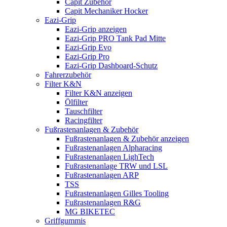
Capit Zubehör
Capit Mechaniker Hocker
Eazi-Grip
Eazi-Grip anzeigen
Eazi-Grip PRO Tank Pad Mitte
Eazi-Grip Evo
Eazi-Grip Pro
Eazi-Grip Dashboard-Schutz
Fahrerzubehör
Filter K&N
Filter K&N anzeigen
Ölfilter
Tauschfilter
Racingfilter
Fußrastenanlagen & Zubehör
Fußrastenanlagen & Zubehör anzeigen
Fußrastenanlagen Alpharacing
Fußrastenanlagen LighTech
Fußrastenanlage TRW und LSL
Fußrastenanlagen ARP
TSS
Fußrastenanlagen Gilles Tooling
Fußrastenanlagen R&G
MG BIKETEC
Griffgummis