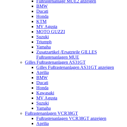
Fußrastenanlage MUE2 anzeigen
BMW
Ducati
Honda
KTM
MV Agusta
MOTO GUZZI
Suzuki
Triumph
Yamaha
Zusatzartikel /Ersatzteile GILLES
Fußrastenanlagen MUE
Gilles Fußrastenanlagen AS31GT
Gilles Fußrastenanlagen AS31GT anzeigen
Aprilia
BMW
Ducati
Honda
Kawasaki
MV Agusta
Suzuki
Yamaha
Fußrastenanlagen VCR38GT
Fußrastenanlagen VCR38GT anzeigen
Aprilia