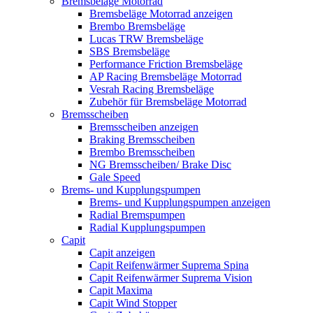
Bremsbeläge Motorrad
Bremsbeläge Motorrad anzeigen
Brembo Bremsbeläge
Lucas TRW Bremsbeläge
SBS Bremsbeläge
Performance Friction Bremsbeläge
AP Racing Bremsbeläge Motorrad
Vesrah Racing Bremsbeläge
Zubehör für Bremsbeläge Motorrad
Bremsscheiben
Bremsscheiben anzeigen
Braking Bremsscheiben
Brembo Bremsscheiben
NG Bremsscheiben/ Brake Disc
Gale Speed
Brems- und Kupplungspumpen
Brems- und Kupplungspumpen anzeigen
Radial Bremspumpen
Radial Kupplungspumpen
Capit
Capit anzeigen
Capit Reifenwärmer Suprema Spina
Capit Reifenwärmer Suprema Vision
Capit Maxima
Capit Wind Stopper