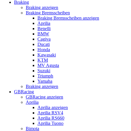
Braking
Braking anzeigen
Braking Bremsscheiben
Braking Bremsscheiben anzeigen
Aprilia
Benelli
BMW
Cagiva
Ducati
Honda
Kawasaki
KTM
MV Agusta
Suzuki
Triumph
Yamaha
Braking anzeigen
GBRacing
GBRacing anzeigen
Aprilia
Aprilia anzeigen
Aprilia RSV4
Aprilia RS660
Aprilia Tuono
Bimota