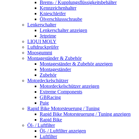
Brems- / Kupplungsflüssigkeitsbehälter
Kennzeichenhalter
Knieschleifer
Ölverschlussschraube
Lenkerschalter
Lenkerschalter anzeigen
Jetprime
LIQUI MOLY
Luftdruckprüfer
Moosgummi
Montageständer & Zubehör
Montageständer & Zubehör anzeigen
Montageständer
Zubehör
Motordeckelschützer
Motordeckelschützer anzeigen
Extreme Components
GBRacing
Puig
Rapid Bike Motorsteuerung / Tuning
Rapid Bike Motorsteuerung / Tuning anzeigen
Rapid Bike
Öl- / Luftfilter
Öl- / Luftfilter anzeigen
Luftfilter