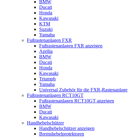
BMW
Ducati
Honda
Kawasaki
KTM
Suzuki
Yamaha
Fußrastenanlagen FXR
Fußrastenanlagen FXR anzeigen
Aprilia
BMW
Ducati
Honda
Kawasaki
Triumph
Yamaha
Universal Zubehör für die FXR-Rastenanlage
Fußrastenanlagen RCT10GT
Fußrastenanlagen RCT10GT anzeigen
BMW
Ducati
Kawasaki
Handhebelschützer
Handhebelschützer anzeigen
Bremshebelprotektoren