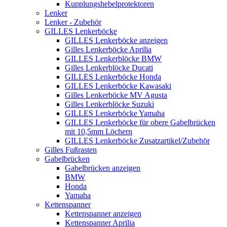
Kupplungshebelprotektoren
Lenker
Lenker - Zubehör
GILLES Lenkerböcke
GILLES Lenkerböcke anzeigen
Gilles Lenkerböcke Aprilia
GILLES Lenkerblöcke BMW
Gilles Lenkerblöcke Ducati
GILLES Lenkerböcke Honda
GILLES Lenkerböcke Kawasaki
Gilles Lenkerböcke MV Agusta
Gilles Lenkerblöcke Suzuki
GILLES Lenkerböcke Yamaha
GILLES Lenkerböcke für obere Gabelbrücken
mit 10,5mm Löchern
GILLES Lenkerböcke Zusatzartikel/Zubehör
Gilles Fußrasten
Gabelbrücken
Gabelbrücken anzeigen
BMW
Honda
Yamaha
Kettenspanner
Kettenspanner anzeigen
Kettenspanner Aprilia