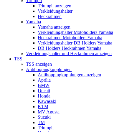
Triumph
Triumph anzeigen
Verkleidungshalter
Heckrahmen
Yamaha
Yamaha anzeigen
Verkleidungshalter Motoholders Yamaha
Heckrahmen Motoholders Yamaha
Verkleidungshalter DB Holders Yamaha
DB Holders Heckrahmen Yamaha
Verkleidungshalter und Heckrahmen anzeigen
TSS
TSS anzeigen
Antihoppingkupplungen
Antihoppingkupplungen anzeigen
Aprilia
BMW
Ducati
Honda
Kawasaki
KTM
MV Agusta
Suzuki
TM
Triumph