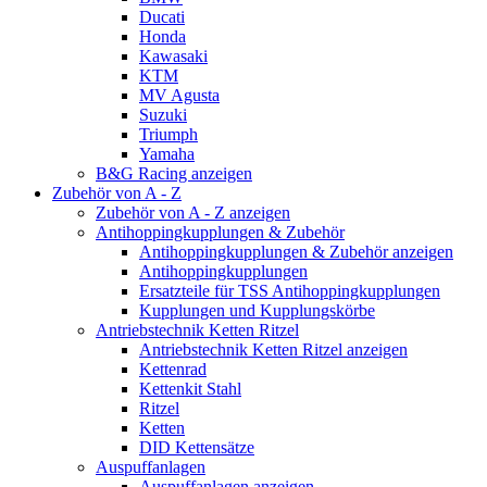
Ducati
Honda
Kawasaki
KTM
MV Agusta
Suzuki
Triumph
Yamaha
B&G Racing anzeigen
Zubehör von A - Z
Zubehör von A - Z anzeigen
Antihoppingkupplungen & Zubehör
Antihoppingkupplungen & Zubehör anzeigen
Antihoppingkupplungen
Ersatzteile für TSS Antihoppingkupplungen
Kupplungen und Kupplungskörbe
Antriebstechnik Ketten Ritzel
Antriebstechnik Ketten Ritzel anzeigen
Kettenrad
Kettenkit Stahl
Ritzel
Ketten
DID Kettensätze
Auspuffanlagen
Auspuffanlagen anzeigen