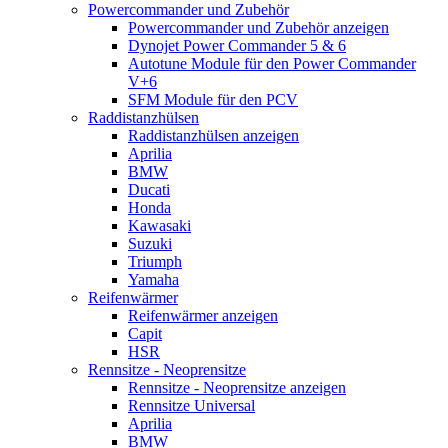
Powercommander und Zubehör
Powercommander und Zubehör anzeigen
Dynojet Power Commander 5 & 6
Autotune Module für den Power Commander
V+6
SFM Module für den PCV
Raddistanzhülsen
Raddistanzhülsen anzeigen
Aprilia
BMW
Ducati
Honda
Kawasaki
Suzuki
Triumph
Yamaha
Reifenwärmer
Reifenwärmer anzeigen
Capit
HSR
Rennsitze - Neoprensitze
Rennsitze - Neoprensitze anzeigen
Rennsitze Universal
Aprilia
BMW