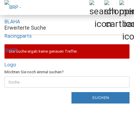
Erweiterte Suche
Die Suche ergab keine genauen Treffer.
MÖCHTEN
Möchten Sie noch einmal suchen?
SIE
NOCH
EINMAL
SUCHEN?
SUCHEN