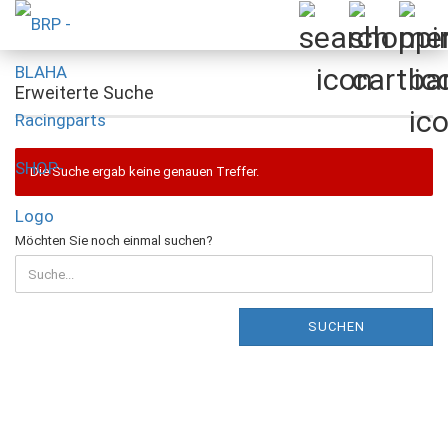
Erweiterte Suche
Die Suche ergab keine genauen Treffer.
MÖCHTEN
Möchten Sie noch einmal suchen?
SIE
NOCH
EINMAL
SUCHEN?
SUCHEN