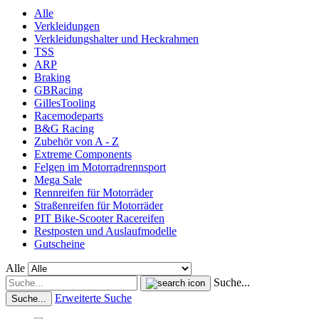
Alle
Verkleidungen
Verkleidungshalter und Heckrahmen
TSS
ARP
Braking
GBRacing
GillesTooling
Racemodeparts
B&G Racing
Zubehör von A - Z
Extreme Components
Felgen im Motorradrennsport
Mega Sale
Rennreifen für Motorräder
Straßenreifen für Motorräder
PIT Bike-Scooter Racereifen
Restposten und Auslaufmodelle
Gutscheine
Alle
Suche...
Erweiterte Suche
Suche...