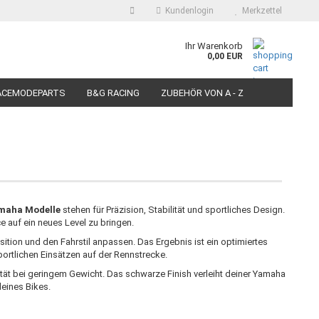
Kundenlogin
Merkzettel
auswählen
Ihr Warenkorb
0,00 EUR
E-Mail
ACEMODEPARTS
B&G RACING
ZUBEHÖR VON A - Z
N FÜR MOTORRÄDER
PIT BIKE-SCOOTER RACEREIFEN
Passwort
Konto erstellen
maha Modelle
stehen für Präzision, Stabilität und sportliches Design.
e auf ein neues Level zu bringen.
Passwort vergessen?
sition und den Fahrstil anpassen. Das Ergebnis ist ein optimiertes
ortlichen Einsätzen auf der Rennstrecke.
ät bei geringem Gewicht. Das schwarze Finish verleiht deiner Yamaha
deines Bikes.