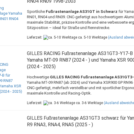
RN04 RN09 1998-2003
Sportliche
Fußrastenanlage AS31GT in Schwarz
für Yama
RN01, RN04 und RN09. CNC-gefertigt aus hochwertigem Alumi
maximale Stabilität, präzise Kontrolle und eine verbesserte 
Sitzposition – ideal für Straße und Rennstrecke.
Lieferzeit:
ca. 5-10 Werktage
(Ausland abwei
GILLES RACING Fußrastenanlage AS31GT3-Y17-B 
Yamaha MT-09 RN87 (2024 - ) und Yamaha XSR 90
(2024 - 2025)
Hochwertige
GILLES RACING Fußrastenanlage AS31GT3-
Yamaha MT-09 RN87 (ab 2024) und Yamaha XSR900 GP RN96 (
CNC-gefertigt, mehrfach verstellbar und mit sportlicher Ergon
maximale Kontrolle und Racing-Optik.
Lieferzeit:
ca. 3-6 Werktage
(Ausland abweich
GILLES Fußrastenanlage AS31GT3 schwarz für Ya
R9 RNA3, RNA4, RNA5 (2025 - )