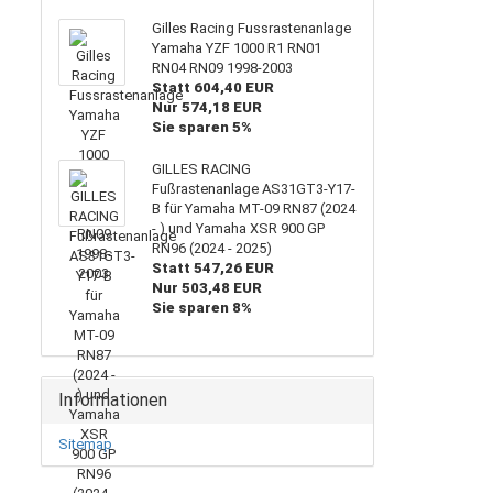
Gilles Racing Fussrastenanlage
Yamaha YZF 1000 R1 RN01
RN04 RN09 1998-2003
Statt 604,40 EUR
Nur 574,18 EUR
Sie sparen 5%
GILLES RACING
Fußrastenanlage AS31GT3-Y17-
B für Yamaha MT-09 RN87 (2024
- ) und Yamaha XSR 900 GP
RN96 (2024 - 2025)
Statt 547,26 EUR
Nur 503,48 EUR
Sie sparen 8%
Informationen
Sitemap