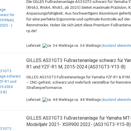
Die GILLES Fußrastenanlage AS31GT3 schwarz für Yamaha Y
(RNA3, RNA4, RNA5, ab 2025) bietet maximale Präzision, 
Anpassungsfähigkeit. Aus hochwertigem Aluminium gefertigt
für eine perfekte Ergonomie und optimale Kontrolle auf der
Rennstrecke. Holen Sie sich jetzt diese Premium-Fußrastena
rp.de!
Lieferzeit:
ca. 3-6 Werktage
(Ausland abweich
GILLES AS31GT3 Fußrastenanlage schwarz für Ya
R1 und YZF-R1 M, 2015-2024 (AS31GT3-Y13-B)
GILLES AS31GT3 Fußrastenanlage für Yamaha YZF-R1 & R1M
– CNC-gefräst, schwarz und mehrfach verstellbar für Rennstr
Straßenperformance.
Lieferzeit:
ca. 4-8 Werktage
(Ausland abweich
GILLES AS31GT3 Fußrastenanlage für Yamaha MT-
Modelljahr 2021- XSR900 2022- (AS31GT3-Y15-B)