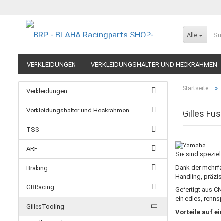
Alle
VERKLEIDUNGEN
VERKLEIDUNGSHALTER UND HECKRAHMEN
EXTREME COMPONENTS
FELGEN IM MOTORRADRENNSPORT
»
Startseite
Verkleidungen
RESTPOSTEN UND AUSLAUFMODELLE
GUTSCHEINE
Verkleidungshalter und Heckrahmen
Gilles F
TSS
ARP
Sie sind speziel
Dank der mehrfac
Braking
Handling, präzi
GBRacing
Gefertigt aus C
ein edles, renns
GillesTooling
Vorteile auf ei