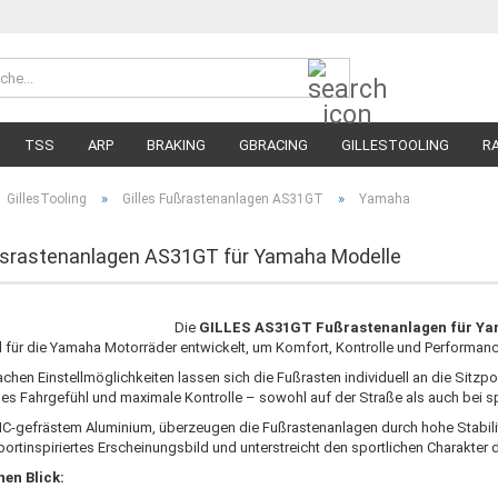
Suche...
Währung 
Lieferland
TSS
ARP
BRAKING
GBRACING
GILLESTOOLING
R
MEGA SALE
RENNREIFEN FÜR MOTORRÄDER
STRASSENREIFE
»
»
GillesTooling
Gilles Fußrastenanlagen AS31GT
Yamaha
ussrastenanlagen AS31GT für Yamaha Modelle
Die
GILLES AS31GT Fußrastenanlagen für Ya
l für die Yamaha Motorräder entwickelt, um Komfort, Kontrolle und Performanc
hen Einstellmöglichkeiten lassen sich die Fußrasten individuell an die Sitzpo
ses Fahrgefühl und maximale Kontrolle – sowohl auf der Straße als auch bei sp
NC-gefrästem Aluminium, überzeugen die Fußrastenanlagen durch hohe Stabilit
portinspiriertes Erscheinungsbild und unterstreicht den sportlichen Charakter 
nen Blick: