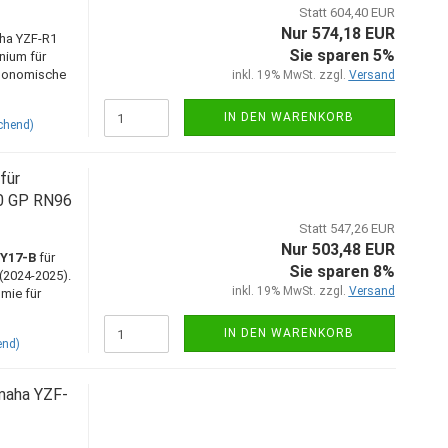
Statt 604,40 EUR
Nur 574,18 EUR
ha YZF-R1
Sie sparen 5%
nium für
ergonomische
inkl. 19% MwSt. zzgl.
Versand
IN DEN WARENKORB
chend)
für
0 GP RN96
Statt 547,26 EUR
Nur 503,48 EUR
Y17-B
für
Sie sparen 8%
2024-2025).
inkl. 19% MwSt. zzgl.
Versand
omie für
IN DEN WARENKORB
end)
maha YZF-