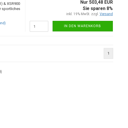
Nur 503,48 EUR
1) & XSR900
Sie sparen 8%
 sportliches
inkl. 19% MwSt. zzgl.
Versand
end)
IN DEN WARENKORB
1
8
)