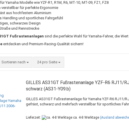
für Yamaha Modelle wie YZF-R1, R1M, R6, MT-10, MT-09, FZ1, FZ8
verstellbar für perfekte Ergonomie
äst aus hochfestem Aluminium
s Handling und sportliches Fahrgefühl
iges, schwarzes Design
 Straße und Rennstrecke
31GT Fußrastenanlagen
sind die perfekte Wahl für Yamaha-Fahrer, die Wer
de
entdecken und Premium-Racing-Qualität sichern!
Sortieren nach
pro Seite
Sortieren nach
24 pro Seite
GILLES AS31GT Fußrastenanlage YZF-R6 RJ11/R
schwarz (AS31-Y09.b)
GILLES AS31GT Fußrastenanlage für Yamaha YZF-R6 RJ11/R
gefräst, schwarz und mehrfach verstellbar für sportliches Fahr
Lieferzeit:
ca. 4-8 Werktage
(Ausland abweich