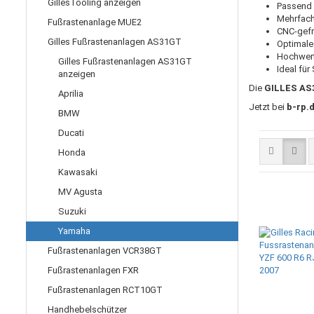
GillesTooling anzeigen
Passend 
Mehrfach 
Fußrastenanlage MUE2
CNC-gefr
Gilles Fußrastenanlagen AS31GT
Optimale
Hochwert
Gilles Fußrastenanlagen AS31GT
Ideal für
anzeigen
Die
GILLES AS
Aprilia
Jetzt bei
b-rp.
BMW
Ducati
Honda
Kawasaki
MV Agusta
Suzuki
Yamaha
Fußrastenanlagen VCR38GT
Fußrastenanlagen FXR
Fußrastenanlagen RCT10GT
Handhebelschützer