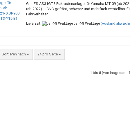
GILLES AS31GT3 Fußrastenanlage für Yamaha MT-09 (ab 202
(ab 2022) – CNC-gefräst, schwarz und mehrfach verstellbar für
Fahrverhalten.
Lieferzeit:
ca. 4-8 Werktage
(Ausland abweich
Sortieren nach
pro Seite
Sortieren nach
24 pro Seite
1
bis
8
(von insgesamt