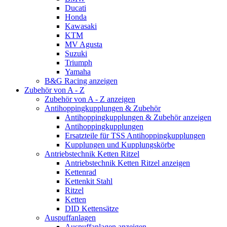
Ducati
Honda
Kawasaki
KTM
MV Agusta
Suzuki
Triumph
Yamaha
B&G Racing anzeigen
Zubehör von A - Z
Zubehör von A - Z anzeigen
Antihoppingkupplungen & Zubehör
Antihoppingkupplungen & Zubehör anzeigen
Antihoppingkupplungen
Ersatzteile für TSS Antihoppingkupplungen
Kupplungen und Kupplungskörbe
Antriebstechnik Ketten Ritzel
Antriebstechnik Ketten Ritzel anzeigen
Kettenrad
Kettenkit Stahl
Ritzel
Ketten
DID Kettensätze
Auspuffanlagen
Auspuffanlagen anzeigen