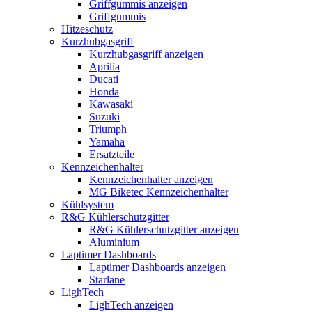
Griffgummis anzeigen
Griffgummis
Hitzeschutz
Kurzhubgasgriff
Kurzhubgasgriff anzeigen
Aprilia
Ducati
Honda
Kawasaki
Suzuki
Triumph
Yamaha
Ersatzteile
Kennzeichenhalter
Kennzeichenhalter anzeigen
MG Biketec Kennzeichenhalter
Kühlsystem
R&G Kühlerschutzgitter
R&G Kühlerschutzgitter anzeigen
Aluminium
Laptimer Dashboards
Laptimer Dashboards anzeigen
Starlane
LighTech
LighTech anzeigen