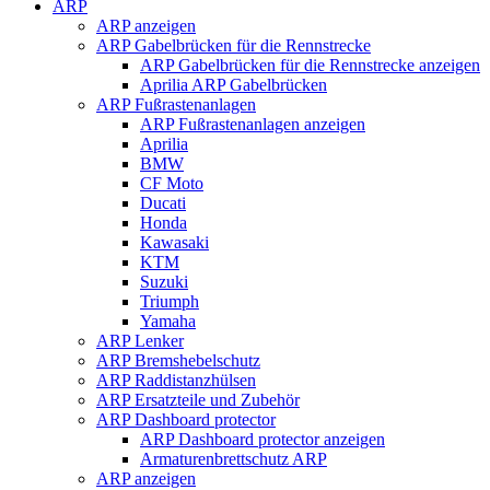
ARP
ARP anzeigen
ARP Gabelbrücken für die Rennstrecke
ARP Gabelbrücken für die Rennstrecke anzeigen
Aprilia ARP Gabelbrücken
ARP Fußrastenanlagen
ARP Fußrastenanlagen anzeigen
Aprilia
BMW
CF Moto
Ducati
Honda
Kawasaki
KTM
Suzuki
Triumph
Yamaha
ARP Lenker
ARP Bremshebelschutz
ARP Raddistanzhülsen
ARP Ersatzteile und Zubehör
ARP Dashboard protector
ARP Dashboard protector anzeigen
Armaturenbrettschutz ARP
ARP anzeigen