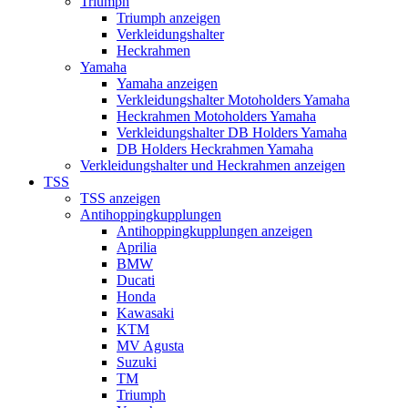
Triumph
Triumph anzeigen
Verkleidungshalter
Heckrahmen
Yamaha
Yamaha anzeigen
Verkleidungshalter Motoholders Yamaha
Heckrahmen Motoholders Yamaha
Verkleidungshalter DB Holders Yamaha
DB Holders Heckrahmen Yamaha
Verkleidungshalter und Heckrahmen anzeigen
TSS
TSS anzeigen
Antihoppingkupplungen
Antihoppingkupplungen anzeigen
Aprilia
BMW
Ducati
Honda
Kawasaki
KTM
MV Agusta
Suzuki
TM
Triumph