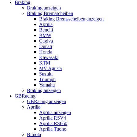
Braking
Braking anzeigen
Braking Bremsscheiben
Braking Bremsscheiben anzeigen
Aprilia
Benelli
BMW
Cagiva
Ducati
Honda
Kawasaki
KTM
MV Agusta
Suzuki
Triumph
Yamaha
Braking anzeigen
GBRacing
GBRacing anzeigen
Aprilia
Aprilia anzeigen
Aprilia RSV4
Aprilia RS660
Aprilia Tuono
Bimota