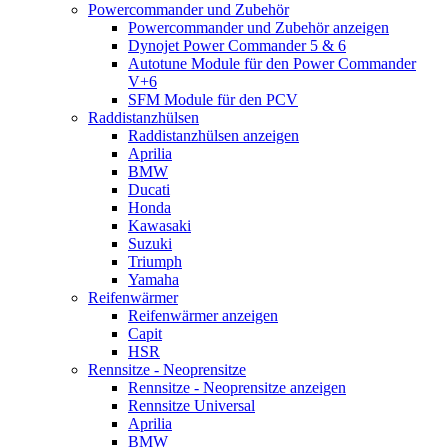
Powercommander und Zubehör
Powercommander und Zubehör anzeigen
Dynojet Power Commander 5 & 6
Autotune Module für den Power Commander
V+6
SFM Module für den PCV
Raddistanzhülsen
Raddistanzhülsen anzeigen
Aprilia
BMW
Ducati
Honda
Kawasaki
Suzuki
Triumph
Yamaha
Reifenwärmer
Reifenwärmer anzeigen
Capit
HSR
Rennsitze - Neoprensitze
Rennsitze - Neoprensitze anzeigen
Rennsitze Universal
Aprilia
BMW