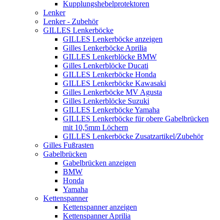
Kupplungshebelprotektoren
Lenker
Lenker - Zubehör
GILLES Lenkerböcke
GILLES Lenkerböcke anzeigen
Gilles Lenkerböcke Aprilia
GILLES Lenkerblöcke BMW
Gilles Lenkerblöcke Ducati
GILLES Lenkerböcke Honda
GILLES Lenkerböcke Kawasaki
Gilles Lenkerböcke MV Agusta
Gilles Lenkerblöcke Suzuki
GILLES Lenkerböcke Yamaha
GILLES Lenkerböcke für obere Gabelbrücken
mit 10,5mm Löchern
GILLES Lenkerböcke Zusatzartikel/Zubehör
Gilles Fußrasten
Gabelbrücken
Gabelbrücken anzeigen
BMW
Honda
Yamaha
Kettenspanner
Kettenspanner anzeigen
Kettenspanner Aprilia