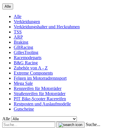
Alle
Alle
Verkleidungen
Verkleidungshalter und Heckrahmen
TSS
ARP
Braking
GBRacing
GillesTooling
Racemodeparts
B&G Racing
Zubehör von A - Z
Extreme Components
Felgen im Motorradrennsport
Mega Sale
Rennreifen für Motorräder
Straßenreifen für Motorräder
PIT Bike-Scooter Racereifen
Restposten und Auslaufmodelle
Gutscheine
Alle
Suche...