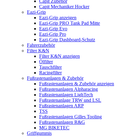
Capit Zubehör
Capit Mechaniker Hocker
Eazi-Grip
Eazi-Grip anzeigen
Eazi-Grip PRO Tank Pad Mitte
Eazi-Grip Evo
Eazi-Grip Pro
Eazi-Grip Dashboard-Schutz
Fahrerzubehör
Filter K&N
Filter K&N anzeigen
Ölfilter
Tauschfilter
Racingfilter
Fußrastenanlagen & Zubehör
Fußrastenanlagen & Zubehör anzeigen
Fußrastenanlagen Alpharacing
Fußrastenanlagen LighTech
Fußrastenanlage TRW und LSL
Fußrastenanlagen ARP
TSS
Fußrastenanlagen Gilles Tooling
Fußrastenanlagen R&G
MG BIKETEC
Griffgummis