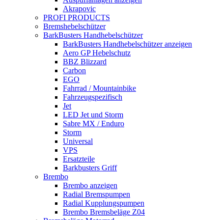
Akrapovic
PROFI PRODUCTS
Bremshebelschützer
BarkBusters Handhebelschützer
BarkBusters Handhebelschützer anzeigen
Aero GP Hebelschutz
BBZ Blizzard
Carbon
EGO
Fahrrad / Mountainbike
Fahrzeugspezifisch
Jet
LED Jet und Storm
Sabre MX / Enduro
Storm
Universal
VPS
Ersatzteile
Barkbusters Griff
Brembo
Brembo anzeigen
Radial Bremspumpen
Radial Kupplungspumpen
Brembo Bremsbeläge Z04