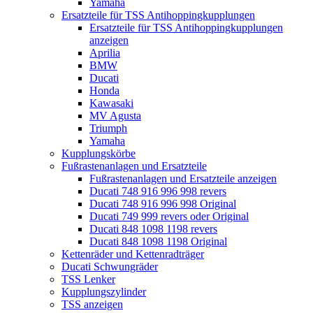
Yamaha
Ersatzteile für TSS Antihoppingkupplungen
Ersatzteile für TSS Antihoppingkupplungen
anzeigen
Aprilia
BMW
Ducati
Honda
Kawasaki
MV Agusta
Triumph
Yamaha
Kupplungskörbe
Fußrastenanlagen und Ersatzteile
Fußrastenanlagen und Ersatzteile anzeigen
Ducati 748 916 996 998 revers
Ducati 748 916 996 998 Original
Ducati 749 999 revers oder Original
Ducati 848 1098 1198 revers
Ducati 848 1098 1198 Original
Kettenräder und Kettenradträger
Ducati Schwungräder
TSS Lenker
Kupplungszylinder
TSS anzeigen