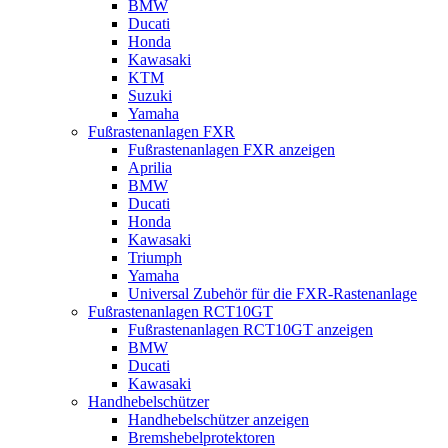
BMW
Ducati
Honda
Kawasaki
KTM
Suzuki
Yamaha
Fußrastenanlagen FXR
Fußrastenanlagen FXR anzeigen
Aprilia
BMW
Ducati
Honda
Kawasaki
Triumph
Yamaha
Universal Zubehör für die FXR-Rastenanlage
Fußrastenanlagen RCT10GT
Fußrastenanlagen RCT10GT anzeigen
BMW
Ducati
Kawasaki
Handhebelschützer
Handhebelschützer anzeigen
Bremshebelprotektoren