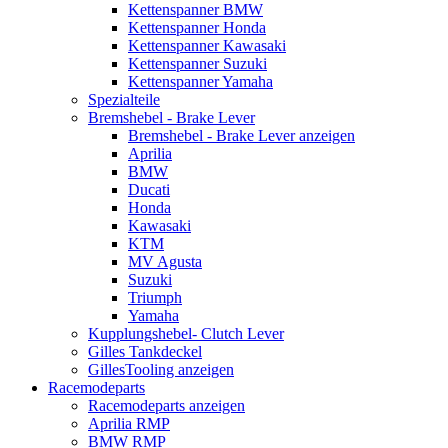
Kettenspanner BMW
Kettenspanner Honda
Kettenspanner Kawasaki
Kettenspanner Suzuki
Kettenspanner Yamaha
Spezialteile
Bremshebel - Brake Lever
Bremshebel - Brake Lever anzeigen
Aprilia
BMW
Ducati
Honda
Kawasaki
KTM
MV Agusta
Suzuki
Triumph
Yamaha
Kupplungshebel- Clutch Lever
Gilles Tankdeckel
GillesTooling anzeigen
Racemodeparts
Racemodeparts anzeigen
Aprilia RMP
BMW RMP