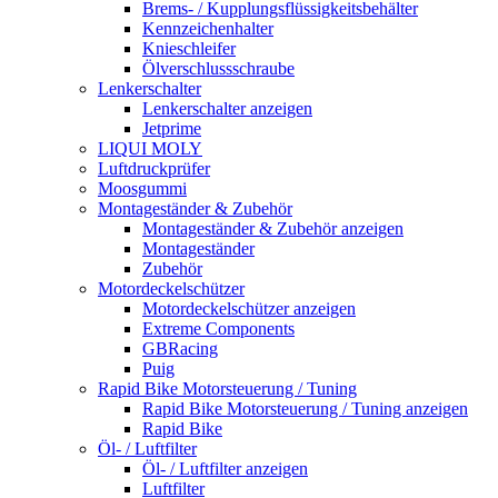
Brems- / Kupplungsflüssigkeitsbehälter
Kennzeichenhalter
Knieschleifer
Ölverschlussschraube
Lenkerschalter
Lenkerschalter anzeigen
Jetprime
LIQUI MOLY
Luftdruckprüfer
Moosgummi
Montageständer & Zubehör
Montageständer & Zubehör anzeigen
Montageständer
Zubehör
Motordeckelschützer
Motordeckelschützer anzeigen
Extreme Components
GBRacing
Puig
Rapid Bike Motorsteuerung / Tuning
Rapid Bike Motorsteuerung / Tuning anzeigen
Rapid Bike
Öl- / Luftfilter
Öl- / Luftfilter anzeigen
Luftfilter