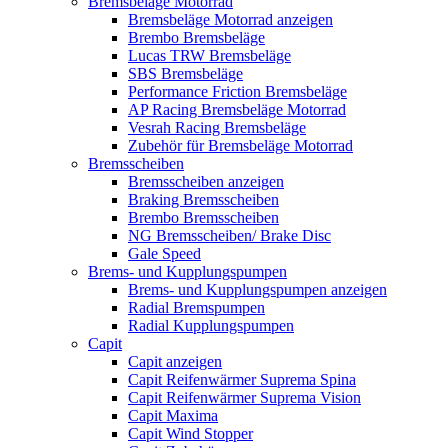
Bremsbeläge Motorrad
Bremsbeläge Motorrad anzeigen
Brembo Bremsbeläge
Lucas TRW Bremsbeläge
SBS Bremsbeläge
Performance Friction Bremsbeläge
AP Racing Bremsbeläge Motorrad
Vesrah Racing Bremsbeläge
Zubehör für Bremsbeläge Motorrad
Bremsscheiben
Bremsscheiben anzeigen
Braking Bremsscheiben
Brembo Bremsscheiben
NG Bremsscheiben/ Brake Disc
Gale Speed
Brems- und Kupplungspumpen
Brems- und Kupplungspumpen anzeigen
Radial Bremspumpen
Radial Kupplungspumpen
Capit
Capit anzeigen
Capit Reifenwärmer Suprema Spina
Capit Reifenwärmer Suprema Vision
Capit Maxima
Capit Wind Stopper