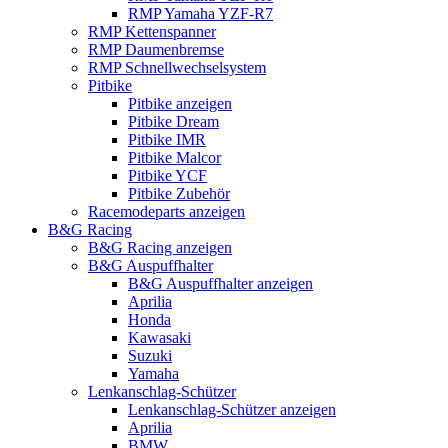
RMP Yamaha YZF-R7
RMP Kettenspanner
RMP Daumenbremse
RMP Schnellwechselsystem
Pitbike
Pitbike anzeigen
Pitbike Dream
Pitbike IMR
Pitbike Malcor
Pitbike YCF
Pitbike Zubehör
Racemodeparts anzeigen
B&G Racing
B&G Racing anzeigen
B&G Auspuffhalter
B&G Auspuffhalter anzeigen
Aprilia
Honda
Kawasaki
Suzuki
Yamaha
Lenkanschlag-Schützer
Lenkanschlag-Schützer anzeigen
Aprilia
BMW