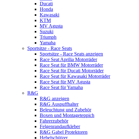
Ducati
Honda
Kawasaki
KTM
MV Agusta
Suzuki
Triumph
Yamaha
Sportsitze - Race Seats
Sportsitze - Race Seats anzeigen
Race Seat Aprilia Motorräder
Race Seat für BMW Motorräder
Race Seat für Ducati Motorräder
Race Seat für Kawasaki Motorräder
Race Seat für MV Agusta
Race Seat für Yamaha
R&G
R&G anzeigen
R&G Auspuffhalter
Beleuchtung und Zubehör
Boxen und Montageteppich
Fahrerzubehör
Felgenrandaufkleber
R&G Gabel Protektoren
Hebelschützer