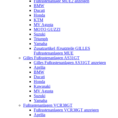
Fußrastenanlage MUE2 anzeigen
BMW
Ducati
Honda
KTM
MV Agusta
MOTO GUZZI
Suzuki
Triumph
Yamaha
Zusatzartikel /Ersatzteile GILLES
Fußrastenanlagen MUE
Gilles Fußrastenanlagen AS31GT
Gilles Fußrastenanlagen AS31GT anzeigen
Aprilia
BMW
Ducati
Honda
Kawasaki
MV Agusta
Suzuki
Yamaha
Fußrastenanlagen VCR38GT
Fußrastenanlagen VCR38GT anzeigen
Aprilia