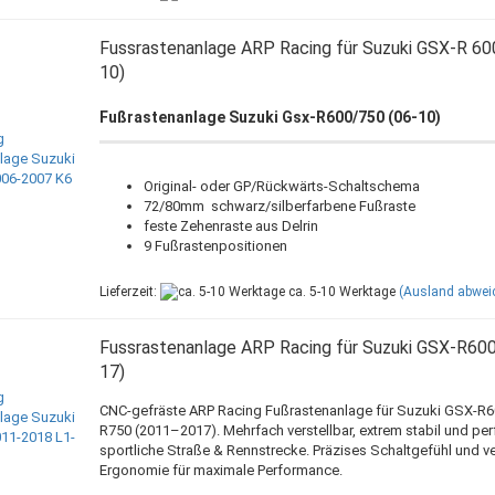
Fussrastenanlage ARP Racing für Suzuki GSX-R 60
10)
Fußrastenanlage Suzuki Gsx-R600/750 (06-10)
Original- oder GP/Rückwärts-Schaltschema
72/80mm schwarz/silberfarbene Fußraste
feste Zehenraste aus Delrin
9 Fußrastenpositionen
Lieferzeit:
ca. 5-10 Werktage
(Ausland abwei
Fussrastenanlage ARP Racing für Suzuki GSX-R600
17)
CNC-gefräste ARP Racing Fußrastenanlage für Suzuki GSX-R
R750 (2011–2017). Mehrfach verstellbar, extrem stabil und perf
sportliche Straße & Rennstrecke. Präzises Schaltgefühl und v
Ergonomie für maximale Performance.