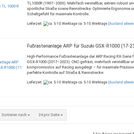
TL1000R (1997–2003). Mehrfach verstellbar, extrem robust und
sportliche Straße sowie Rennstrecke. Optimierte Ergonomie u
Schaltgefühl für maximale Kontrolle.
Lieferzeit:
ca. 5-10 Werktage
(Ausland abwei
Fußrastenanlage ARP für Suzuki GSX-R1000 (17-23
High-Performance Fußrastenanlage der ARP Racing RX-Serie f
GSX-R1000 (2017–2023). CNC-gefräst, mehrfach verstellbar u
kompromisslos auf Racing ausgelegt – für maximale Präzisio
perfekte Kontrolle auf Straße & Rennstrecke.
Lieferzeit:
ca. 5-10 Werktage
(Ausland abwei
Sortieren nach
pro Seite
Sortieren nach
24 pro Seite
1
bis
9
(von insgesamt