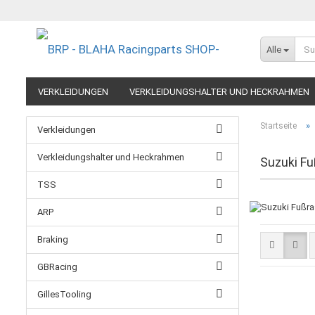
Alle
VERKLEIDUNGEN
VERKLEIDUNGSHALTER UND HECKRAHMEN
EXTREME COMPONENTS
FELGEN IM MOTORRADRENNSPORT
»
Startseite
Verkleidungen
RESTPOSTEN UND AUSLAUFMODELLE
GUTSCHEINE
Verkleidungshalter und Heckrahmen
Suzuki F
TSS
ARP
Braking
GBRacing
GillesTooling