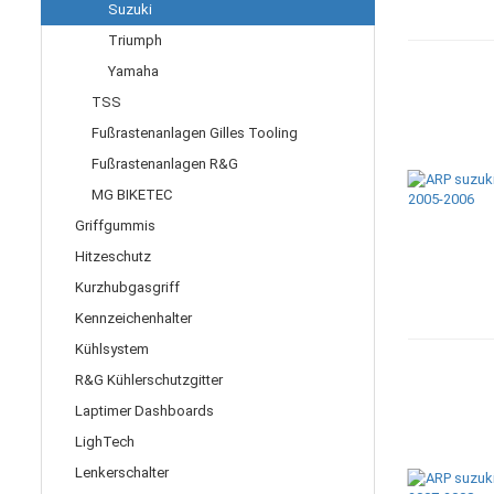
Suzuki
Triumph
Yamaha
TSS
Fußrastenanlagen Gilles Tooling
Fußrastenanlagen R&G
MG BIKETEC
Griffgummis
Hitzeschutz
Kurzhubgasgriff
Kennzeichenhalter
Kühlsystem
R&G Kühlerschutzgitter
Laptimer Dashboards
LighTech
Lenkerschalter