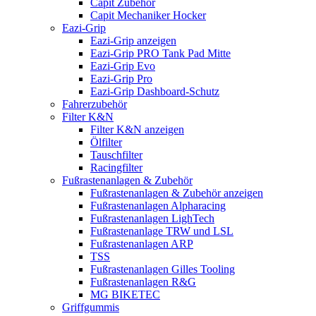
Capit Zubehör
Capit Mechaniker Hocker
Eazi-Grip
Eazi-Grip anzeigen
Eazi-Grip PRO Tank Pad Mitte
Eazi-Grip Evo
Eazi-Grip Pro
Eazi-Grip Dashboard-Schutz
Fahrerzubehör
Filter K&N
Filter K&N anzeigen
Ölfilter
Tauschfilter
Racingfilter
Fußrastenanlagen & Zubehör
Fußrastenanlagen & Zubehör anzeigen
Fußrastenanlagen Alpharacing
Fußrastenanlagen LighTech
Fußrastenanlage TRW und LSL
Fußrastenanlagen ARP
TSS
Fußrastenanlagen Gilles Tooling
Fußrastenanlagen R&G
MG BIKETEC
Griffgummis