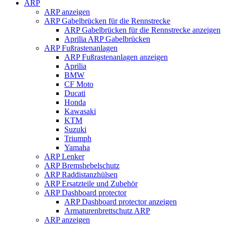
ARP
ARP anzeigen
ARP Gabelbrücken für die Rennstrecke
ARP Gabelbrücken für die Rennstrecke anzeigen
Aprilia ARP Gabelbrücken
ARP Fußrastenanlagen
ARP Fußrastenanlagen anzeigen
Aprilia
BMW
CF Moto
Ducati
Honda
Kawasaki
KTM
Suzuki
Triumph
Yamaha
ARP Lenker
ARP Bremshebelschutz
ARP Raddistanzhülsen
ARP Ersatzteile und Zubehör
ARP Dashboard protector
ARP Dashboard protector anzeigen
Armaturenbrettschutz ARP
ARP anzeigen