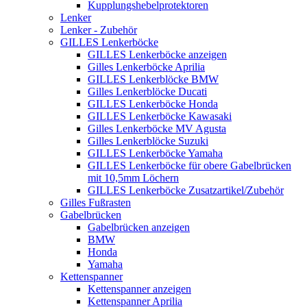
Kupplungshebelprotektoren
Lenker
Lenker - Zubehör
GILLES Lenkerböcke
GILLES Lenkerböcke anzeigen
Gilles Lenkerböcke Aprilia
GILLES Lenkerblöcke BMW
Gilles Lenkerblöcke Ducati
GILLES Lenkerböcke Honda
GILLES Lenkerböcke Kawasaki
Gilles Lenkerböcke MV Agusta
Gilles Lenkerblöcke Suzuki
GILLES Lenkerböcke Yamaha
GILLES Lenkerböcke für obere Gabelbrücken
mit 10,5mm Löchern
GILLES Lenkerböcke Zusatzartikel/Zubehör
Gilles Fußrasten
Gabelbrücken
Gabelbrücken anzeigen
BMW
Honda
Yamaha
Kettenspanner
Kettenspanner anzeigen
Kettenspanner Aprilia