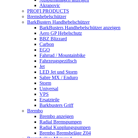
Akrapovic
PROFI PRODUCTS
Bremshebelschützer
BarkBusters Handhebelschützer
BarkBusters Handhebelschützer anzeigen
Aero GP Hebelschutz
BBZ Blizzard
Carbon
EGO
Fahrrad / Mountainbike
Fahrzeugspezifisch
Jet
LED Jet und Storm
Sabre MX / Enduro
Storm
Universal
VPS
Ersatzteile
Barkbusters Griff
Brembo
Brembo anzeigen
Radial Bremspumpen
Radial Kupplungspumpen
Brembo Bremsbeläge Z04