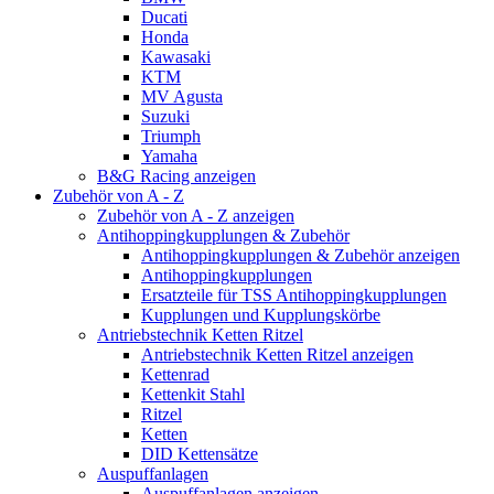
Ducati
Honda
Kawasaki
KTM
MV Agusta
Suzuki
Triumph
Yamaha
B&G Racing anzeigen
Zubehör von A - Z
Zubehör von A - Z anzeigen
Antihoppingkupplungen & Zubehör
Antihoppingkupplungen & Zubehör anzeigen
Antihoppingkupplungen
Ersatzteile für TSS Antihoppingkupplungen
Kupplungen und Kupplungskörbe
Antriebstechnik Ketten Ritzel
Antriebstechnik Ketten Ritzel anzeigen
Kettenrad
Kettenkit Stahl
Ritzel
Ketten
DID Kettensätze
Auspuffanlagen
Auspuffanlagen anzeigen