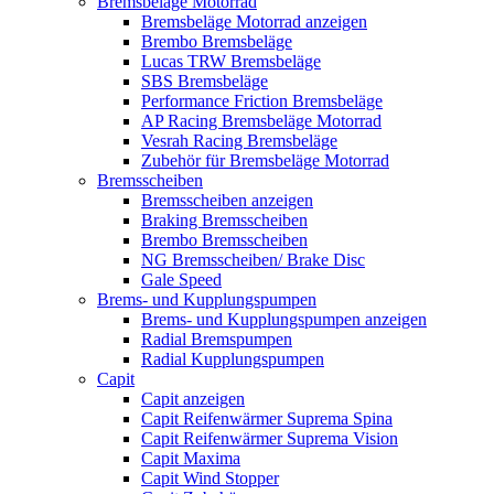
Bremsbeläge Motorrad
Bremsbeläge Motorrad anzeigen
Brembo Bremsbeläge
Lucas TRW Bremsbeläge
SBS Bremsbeläge
Performance Friction Bremsbeläge
AP Racing Bremsbeläge Motorrad
Vesrah Racing Bremsbeläge
Zubehör für Bremsbeläge Motorrad
Bremsscheiben
Bremsscheiben anzeigen
Braking Bremsscheiben
Brembo Bremsscheiben
NG Bremsscheiben/ Brake Disc
Gale Speed
Brems- und Kupplungspumpen
Brems- und Kupplungspumpen anzeigen
Radial Bremspumpen
Radial Kupplungspumpen
Capit
Capit anzeigen
Capit Reifenwärmer Suprema Spina
Capit Reifenwärmer Suprema Vision
Capit Maxima
Capit Wind Stopper