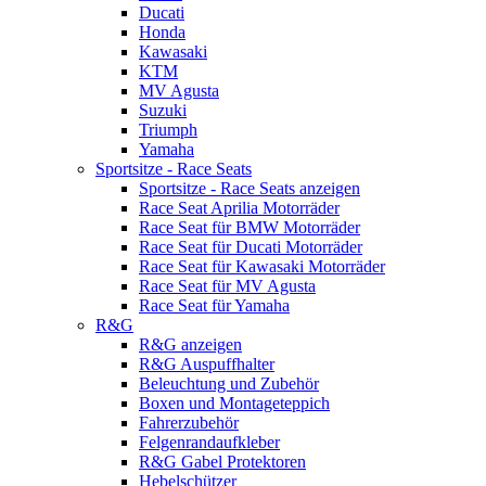
Ducati
Honda
Kawasaki
KTM
MV Agusta
Suzuki
Triumph
Yamaha
Sportsitze - Race Seats
Sportsitze - Race Seats anzeigen
Race Seat Aprilia Motorräder
Race Seat für BMW Motorräder
Race Seat für Ducati Motorräder
Race Seat für Kawasaki Motorräder
Race Seat für MV Agusta
Race Seat für Yamaha
R&G
R&G anzeigen
R&G Auspuffhalter
Beleuchtung und Zubehör
Boxen und Montageteppich
Fahrerzubehör
Felgenrandaufkleber
R&G Gabel Protektoren
Hebelschützer