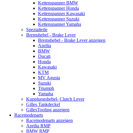
Kettenspanner BMW
Kettenspanner Honda
Kettenspanner Kawasaki
Kettenspanner Suzuki
Kettenspanner Yamaha
Spezialteile
Bremshebel - Brake Lever
Bremshebel - Brake Lever anzeigen
Aprilia
BMW
Ducati
Honda
Kawasaki
KTM
MV Agusta
Suzuki
Triumph
Yamaha
Kupplungshebel- Clutch Lever
Gilles Tankdeckel
GillesTooling anzeigen
Racemodeparts
Racemodeparts anzeigen
Aprilia RMP
BMW RMP