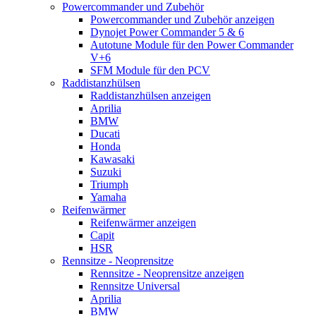
Powercommander und Zubehör
Powercommander und Zubehör anzeigen
Dynojet Power Commander 5 & 6
Autotune Module für den Power Commander
V+6
SFM Module für den PCV
Raddistanzhülsen
Raddistanzhülsen anzeigen
Aprilia
BMW
Ducati
Honda
Kawasaki
Suzuki
Triumph
Yamaha
Reifenwärmer
Reifenwärmer anzeigen
Capit
HSR
Rennsitze - Neoprensitze
Rennsitze - Neoprensitze anzeigen
Rennsitze Universal
Aprilia
BMW