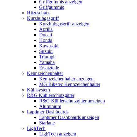
Griffgummis anzeigen
Griffgummis
Hitzeschutz
Kurzhubgasgriff
Kurzhubgasgriff anzeigen
Aprilia
Ducati
Honda
Kawasaki
Suzuki
Triumph
Yamaha
Ersatzteile
Kennzeichenhalter
Kennzeichenhalter anzeigen
MG Biketec Kennzeichenhalter
Kühlsystem
R&G Kühlerschutzgitter
R&G Kühlerschutzgitter anzeigen
Aluminium
Laptimer Dashboards
Laptimer Dashboards anzeigen
Starlane
LighTech
LighTech anzeigen