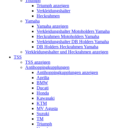
Triumph
Triumph anzeigen
Verkleidungshalter
Heckrahmen
Yamaha
Yamaha anzeigen
Verkleidungshalter Motoholders Yamaha
Heckrahmen Motoholders Yamaha
Verkleidungshalter DB Holders Yamaha
DB Holders Heckrahmen Yamaha
Verkleidungshalter und Heckrahmen anzeigen
TSS
TSS anzeigen
Antihoppingkupplungen
Antihoppingkupplungen anzeigen
Aprilia
BMW
Ducati
Honda
Kawasaki
KTM
MV Agusta
Suzuki
TM
Triumph