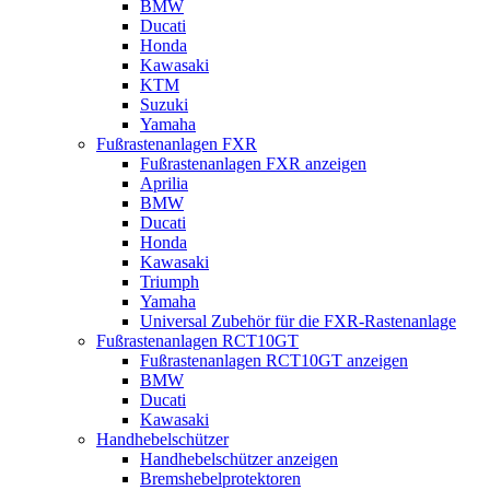
BMW
Ducati
Honda
Kawasaki
KTM
Suzuki
Yamaha
Fußrastenanlagen FXR
Fußrastenanlagen FXR anzeigen
Aprilia
BMW
Ducati
Honda
Kawasaki
Triumph
Yamaha
Universal Zubehör für die FXR-Rastenanlage
Fußrastenanlagen RCT10GT
Fußrastenanlagen RCT10GT anzeigen
BMW
Ducati
Kawasaki
Handhebelschützer
Handhebelschützer anzeigen
Bremshebelprotektoren