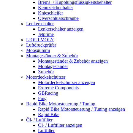
Brems- / Kupplungsflüssigkeitsbehälter
Kennzeichenhalter
Knieschleifer
Ölverschlussschraube
Lenkerschalter
Lenkerschalter anzeigen
Jetprime
LIQUI MOLY
Luftdruckprüfer
Moosgummi
Montageständer & Zubehör
Montageständer & Zubehör anzeigen
Montageständer
Zubehör
Motordeckelschützer
Motordeckelschützer anzeigen
Extreme Components
GBRacing
Puig
Rapid Bike Motorsteuerung / Tuning
Rapid Bike Motorsteuerung / Tuning anzeigen
Rapid Bike
Öl- / Luftfilter
Öl- / Luftfilter anzeigen
Luftfilter