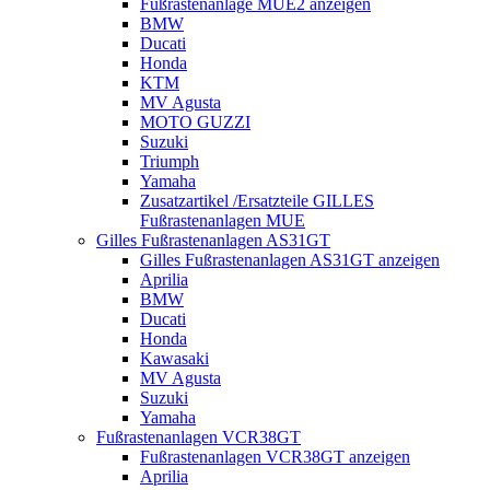
Fußrastenanlage MUE2 anzeigen
BMW
Ducati
Honda
KTM
MV Agusta
MOTO GUZZI
Suzuki
Triumph
Yamaha
Zusatzartikel /Ersatzteile GILLES
Fußrastenanlagen MUE
Gilles Fußrastenanlagen AS31GT
Gilles Fußrastenanlagen AS31GT anzeigen
Aprilia
BMW
Ducati
Honda
Kawasaki
MV Agusta
Suzuki
Yamaha
Fußrastenanlagen VCR38GT
Fußrastenanlagen VCR38GT anzeigen
Aprilia