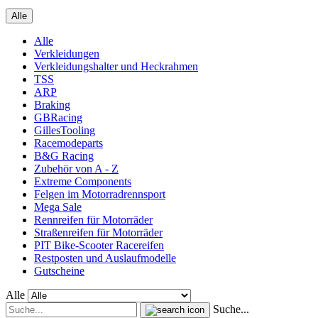
Alle
Alle
Verkleidungen
Verkleidungshalter und Heckrahmen
TSS
ARP
Braking
GBRacing
GillesTooling
Racemodeparts
B&G Racing
Zubehör von A - Z
Extreme Components
Felgen im Motorradrennsport
Mega Sale
Rennreifen für Motorräder
Straßenreifen für Motorräder
PIT Bike-Scooter Racereifen
Restposten und Auslaufmodelle
Gutscheine
Alle
Suche...