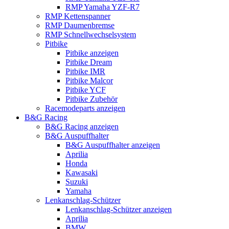
RMP Yamaha YZF-R7
RMP Kettenspanner
RMP Daumenbremse
RMP Schnellwechselsystem
Pitbike
Pitbike anzeigen
Pitbike Dream
Pitbike IMR
Pitbike Malcor
Pitbike YCF
Pitbike Zubehör
Racemodeparts anzeigen
B&G Racing
B&G Racing anzeigen
B&G Auspuffhalter
B&G Auspuffhalter anzeigen
Aprilia
Honda
Kawasaki
Suzuki
Yamaha
Lenkanschlag-Schützer
Lenkanschlag-Schützer anzeigen
Aprilia
BMW