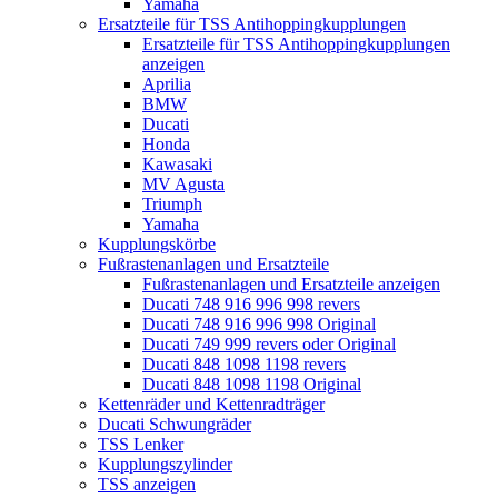
Yamaha
Ersatzteile für TSS Antihoppingkupplungen
Ersatzteile für TSS Antihoppingkupplungen
anzeigen
Aprilia
BMW
Ducati
Honda
Kawasaki
MV Agusta
Triumph
Yamaha
Kupplungskörbe
Fußrastenanlagen und Ersatzteile
Fußrastenanlagen und Ersatzteile anzeigen
Ducati 748 916 996 998 revers
Ducati 748 916 996 998 Original
Ducati 749 999 revers oder Original
Ducati 848 1098 1198 revers
Ducati 848 1098 1198 Original
Kettenräder und Kettenradträger
Ducati Schwungräder
TSS Lenker
Kupplungszylinder
TSS anzeigen