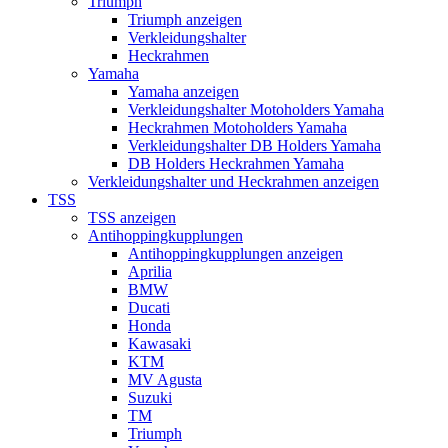
Triumph
Triumph anzeigen
Verkleidungshalter
Heckrahmen
Yamaha
Yamaha anzeigen
Verkleidungshalter Motoholders Yamaha
Heckrahmen Motoholders Yamaha
Verkleidungshalter DB Holders Yamaha
DB Holders Heckrahmen Yamaha
Verkleidungshalter und Heckrahmen anzeigen
TSS
TSS anzeigen
Antihoppingkupplungen
Antihoppingkupplungen anzeigen
Aprilia
BMW
Ducati
Honda
Kawasaki
KTM
MV Agusta
Suzuki
TM
Triumph