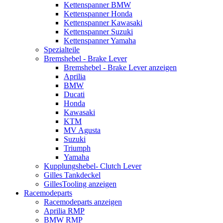
Kettenspanner BMW
Kettenspanner Honda
Kettenspanner Kawasaki
Kettenspanner Suzuki
Kettenspanner Yamaha
Spezialteile
Bremshebel - Brake Lever
Bremshebel - Brake Lever anzeigen
Aprilia
BMW
Ducati
Honda
Kawasaki
KTM
MV Agusta
Suzuki
Triumph
Yamaha
Kupplungshebel- Clutch Lever
Gilles Tankdeckel
GillesTooling anzeigen
Racemodeparts
Racemodeparts anzeigen
Aprilia RMP
BMW RMP