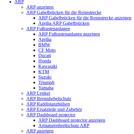
ARP
ARP anzeigen
ARP Gabelbrücken für die Rennstrecke
ARP Gabelbrücken für die Rennstrecke anzeigen
Aprilia ARP Gabelbrücken
ARP Fußrastenanlagen
ARP Fußrastenanlagen anzeigen
Aprilia
BMW
CF Moto
Ducati
Honda
Kawasaki
KTM
Suzuki
Triumph
Yamaha
ARP Lenker
ARP Bremshebelschutz
ARP Raddistanzhülsen
ARP Ersatzteile und Zubehör
ARP Dashboard protector
ARP Dashboard protector anzeigen
Armaturenbrettschutz ARP
ARP anzeigen