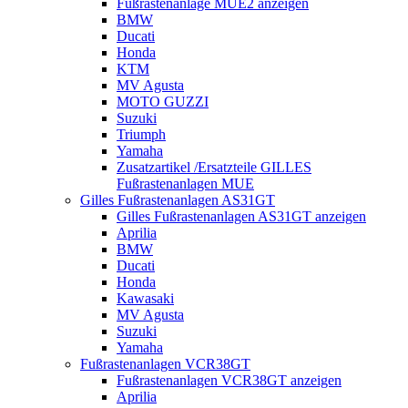
Fußrastenanlage MUE2 anzeigen
BMW
Ducati
Honda
KTM
MV Agusta
MOTO GUZZI
Suzuki
Triumph
Yamaha
Zusatzartikel /Ersatzteile GILLES
Fußrastenanlagen MUE
Gilles Fußrastenanlagen AS31GT
Gilles Fußrastenanlagen AS31GT anzeigen
Aprilia
BMW
Ducati
Honda
Kawasaki
MV Agusta
Suzuki
Yamaha
Fußrastenanlagen VCR38GT
Fußrastenanlagen VCR38GT anzeigen
Aprilia