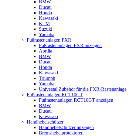
BMW
Ducati
Honda
Kawasaki
KTM
Suzuki
Yamaha
Fußrastenanlagen FXR
Fußrastenanlagen FXR anzeigen
Aprilia
BMW
Ducati
Honda
Kawasaki
Triumph
Yamaha
Universal Zubehör für die FXR-Rastenanlage
Fußrastenanlagen RCT10GT
Fußrastenanlagen RCT10GT anzeigen
BMW
Ducati
Kawasaki
Handhebelschützer
Handhebelschützer anzeigen
Bremshebelprotektoren