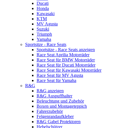
Ducati
Honda
Kawasaki
KTM
MV Agusta
Suzuki
Triumph
Yamaha
Sportsitze - Race Seats
Sportsitze - Race Seats anzeigen
Race Seat Aprilia Motorräder
Race Seat für BMW Motorräder
Race Seat für Ducati Motorräder
Race Seat für Kawasaki Motorräder
Race Seat für MV Agusta
Race Seat für Yamaha
R&G
R&G anzeigen
R&G Auspuffhalter
Beleuchtung und Zubehör
Boxen und Montageteppich
Fahrerzubehör
Felgenrandaufkleber
R&G Gabel Protektoren
Hebelschützer