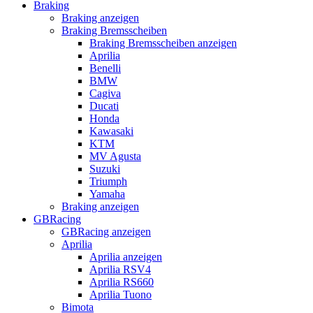
Braking
Braking anzeigen
Braking Bremsscheiben
Braking Bremsscheiben anzeigen
Aprilia
Benelli
BMW
Cagiva
Ducati
Honda
Kawasaki
KTM
MV Agusta
Suzuki
Triumph
Yamaha
Braking anzeigen
GBRacing
GBRacing anzeigen
Aprilia
Aprilia anzeigen
Aprilia RSV4
Aprilia RS660
Aprilia Tuono
Bimota