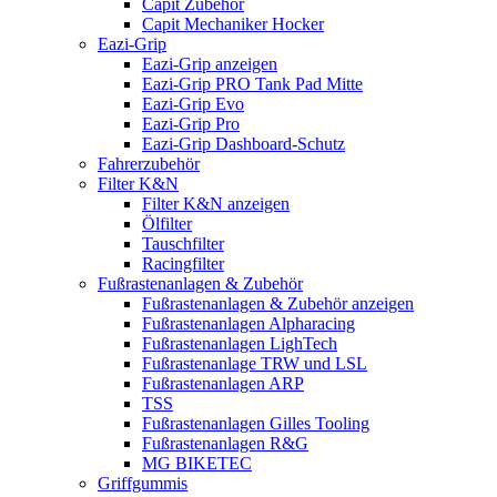
Capit Zubehör
Capit Mechaniker Hocker
Eazi-Grip
Eazi-Grip anzeigen
Eazi-Grip PRO Tank Pad Mitte
Eazi-Grip Evo
Eazi-Grip Pro
Eazi-Grip Dashboard-Schutz
Fahrerzubehör
Filter K&N
Filter K&N anzeigen
Ölfilter
Tauschfilter
Racingfilter
Fußrastenanlagen & Zubehör
Fußrastenanlagen & Zubehör anzeigen
Fußrastenanlagen Alpharacing
Fußrastenanlagen LighTech
Fußrastenanlage TRW und LSL
Fußrastenanlagen ARP
TSS
Fußrastenanlagen Gilles Tooling
Fußrastenanlagen R&G
MG BIKETEC
Griffgummis