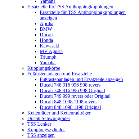
Yamaha
Ersatzteile für TSS Antihoppingkupplungen
Ersatzteile für TSS Antihoppingkupplungen
anzeigen
Aprilia
BMW
Ducati
Honda
Kawasaki
MV Agusta
Triumph
Yamaha
Kupplungskörbe
Fußrastenanlagen und Ersatzteile
Fußrastenanlagen und Ersatzteile anzeigen
Ducati 748 916 996 998 revers
Ducati 748 916 996 998 Original
Ducati 749 999 revers oder Original
Ducati 848 1098 1198 revers
Ducati 848 1098 1198 Original
Kettenräder und Kettenradträger
Ducati Schwungräder
TSS Lenker
Kupplungszylinder
TSS anzeigen