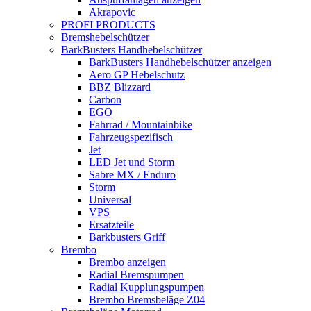
Akrapovic
PROFI PRODUCTS
Bremshebelschützer
BarkBusters Handhebelschützer
BarkBusters Handhebelschützer anzeigen
Aero GP Hebelschutz
BBZ Blizzard
Carbon
EGO
Fahrrad / Mountainbike
Fahrzeugspezifisch
Jet
LED Jet und Storm
Sabre MX / Enduro
Storm
Universal
VPS
Ersatzteile
Barkbusters Griff
Brembo
Brembo anzeigen
Radial Bremspumpen
Radial Kupplungspumpen
Brembo Bremsbeläge Z04