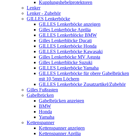
Kupplungshebelprotektoren
Lenker
Lenker - Zubehör
GILLES Lenkerböcke
GILLES Lenkerböcke anzeigen
Gilles Lenkerböcke Aprilia
GILLES Lenkerblöcke BMW
Gilles Lenkerblöcke Ducati
GILLES Lenkerböcke Honda
GILLES Lenkerböcke Kawasaki
Gilles Lenkerböcke MV Agusta
Gilles Lenkerblöcke Suzuki
GILLES Lenkerböcke Yamaha
GILLES Lenkerböcke für obere Gabelbrücken
mit 10,5mm Löchern
GILLES Lenkerböcke Zusatzartikel/Zubehör
Gilles Fußrasten
Gabelbrücken
Gabelbrücken anzeigen
BMW
Honda
Yamaha
Kettenspanner
Kettenspanner anzeigen
Kettenspanner Aprilia