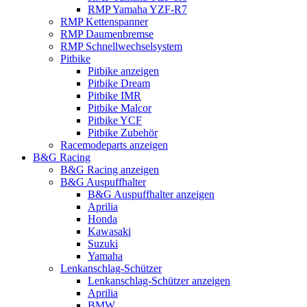
RMP Yamaha YZF-R7
RMP Kettenspanner
RMP Daumenbremse
RMP Schnellwechselsystem
Pitbike
Pitbike anzeigen
Pitbike Dream
Pitbike IMR
Pitbike Malcor
Pitbike YCF
Pitbike Zubehör
Racemodeparts anzeigen
B&G Racing
B&G Racing anzeigen
B&G Auspuffhalter
B&G Auspuffhalter anzeigen
Aprilia
Honda
Kawasaki
Suzuki
Yamaha
Lenkanschlag-Schützer
Lenkanschlag-Schützer anzeigen
Aprilia
BMW