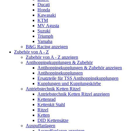
Ducati
Honda
Kawasaki
KTM
MV Agusta
Suzuki
Triumph
Yamaha
B&G Racing anzeigen
Zubehör von A - Z
Zubehör von A - Z anzeigen
Antihoppingkupplungen & Zubehör
Antihoppingkupplungen & Zubehör anzeigen
Antihoppingkupplungen
Ersatzteile für TSS Antihoppingkupplungen
Kupplungen und Kupplungskörbe
Antriebstechnik Ketten Ritzel
Antriebstechnik Ketten Ritzel anzeigen
Kettenrad
Kettenkit Stahl
Ritzel
Ketten
DID Kettensätze
Auspuffanlagen
Auspuffanlagen anzeigen