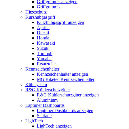
Griffgummis anzeigen
Griffgummis
Hitzeschutz
Kurzhubgasgriff
Kurzhubgasgriff anzeigen
Aprilia
Ducati
Honda
Kawasaki
Suzuki
Triumph
Yamaha
Ersatzteile
Kennzeichenhalter
Kennzeichenhalter anzeigen
MG Biketec Kennzeichenhalter
Kühlsystem
R&G Kühlerschutzgitter
R&G Kühlerschutzgitter anzeigen
Aluminium
Laptimer Dashboards
Laptimer Dashboards anzeigen
Starlane
LighTech
LighTech anzeigen