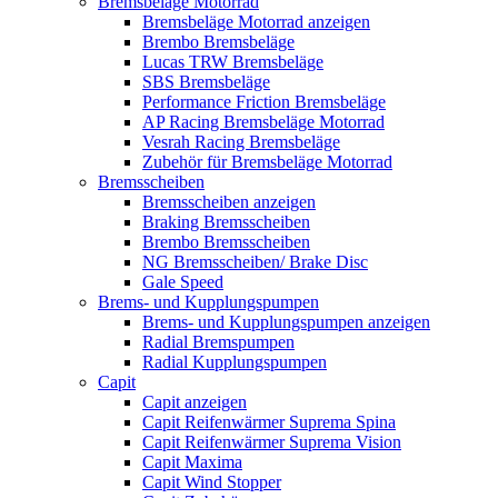
Bremsbeläge Motorrad
Bremsbeläge Motorrad anzeigen
Brembo Bremsbeläge
Lucas TRW Bremsbeläge
SBS Bremsbeläge
Performance Friction Bremsbeläge
AP Racing Bremsbeläge Motorrad
Vesrah Racing Bremsbeläge
Zubehör für Bremsbeläge Motorrad
Bremsscheiben
Bremsscheiben anzeigen
Braking Bremsscheiben
Brembo Bremsscheiben
NG Bremsscheiben/ Brake Disc
Gale Speed
Brems- und Kupplungspumpen
Brems- und Kupplungspumpen anzeigen
Radial Bremspumpen
Radial Kupplungspumpen
Capit
Capit anzeigen
Capit Reifenwärmer Suprema Spina
Capit Reifenwärmer Suprema Vision
Capit Maxima
Capit Wind Stopper