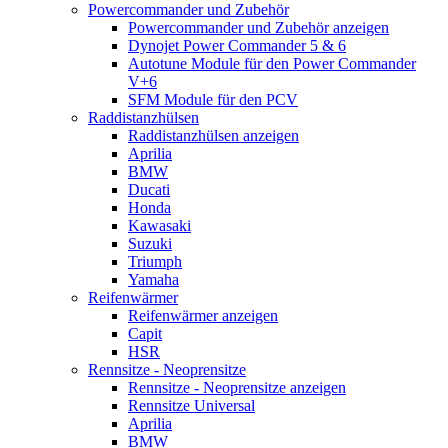
Powercommander und Zubehör
Powercommander und Zubehör anzeigen
Dynojet Power Commander 5 & 6
Autotune Module für den Power Commander
V+6
SFM Module für den PCV
Raddistanzhülsen
Raddistanzhülsen anzeigen
Aprilia
BMW
Ducati
Honda
Kawasaki
Suzuki
Triumph
Yamaha
Reifenwärmer
Reifenwärmer anzeigen
Capit
HSR
Rennsitze - Neoprensitze
Rennsitze - Neoprensitze anzeigen
Rennsitze Universal
Aprilia
BMW