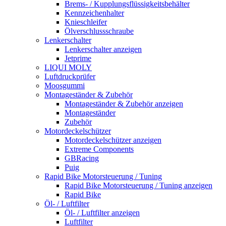
Brems- / Kupplungsflüssigkeitsbehälter
Kennzeichenhalter
Knieschleifer
Ölverschlussschraube
Lenkerschalter
Lenkerschalter anzeigen
Jetprime
LIQUI MOLY
Luftdruckprüfer
Moosgummi
Montageständer & Zubehör
Montageständer & Zubehör anzeigen
Montageständer
Zubehör
Motordeckelschützer
Motordeckelschützer anzeigen
Extreme Components
GBRacing
Puig
Rapid Bike Motorsteuerung / Tuning
Rapid Bike Motorsteuerung / Tuning anzeigen
Rapid Bike
Öl- / Luftfilter
Öl- / Luftfilter anzeigen
Luftfilter