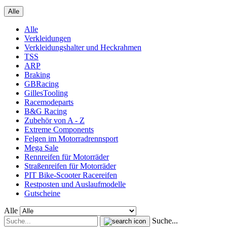
Alle
Alle
Verkleidungen
Verkleidungshalter und Heckrahmen
TSS
ARP
Braking
GBRacing
GillesTooling
Racemodeparts
B&G Racing
Zubehör von A - Z
Extreme Components
Felgen im Motorradrennsport
Mega Sale
Rennreifen für Motorräder
Straßenreifen für Motorräder
PIT Bike-Scooter Racereifen
Restposten und Auslaufmodelle
Gutscheine
Alle
Suche...