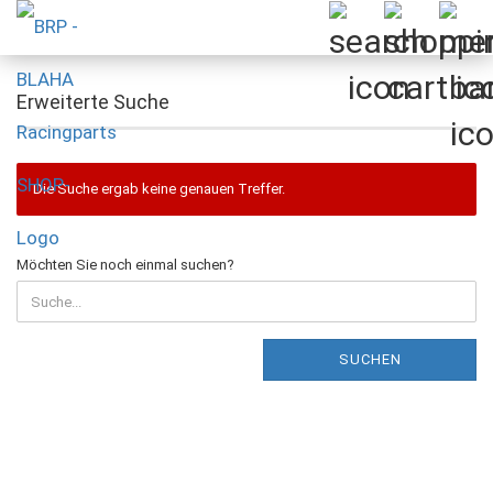
Erweiterte Suche
Die Suche ergab keine genauen Treffer.
MÖCHTEN
Möchten Sie noch einmal suchen?
SIE
NOCH
EINMAL
SUCHEN?
SUCHEN