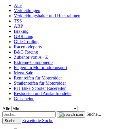
Alle
Verkleidungen
Verkleidungshalter und Heckrahmen
TSS
ARP
Braking
GBRacing
GillesTooling
Racemodeparts
B&G Racing
Zubehör von A - Z
Extreme Components
Felgen im Motorradrennsport
Mega Sale
Rennreifen für Motorräder
Straßenreifen für Motorräder
PIT Bike-Scooter Racereifen
Restposten und Auslaufmodelle
Gutscheine
Alle
Suche...
Erweiterte Suche
Suche...