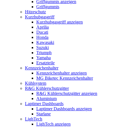
Griffgummis anzeigen
Griffgummis
Hitzeschutz
Kurzhubgasgriff
Kurzhubgasgriff anzeigen
Aprilia
Ducati
Honda
Kawasaki
Suzuki
Triumph
Yamaha
Ersatzteile
Kennzeichenhalter
Kennzeichenhalter anzeigen
MG Biketec Kennzeichenhalter
Kühlsystem
R&G Kühlerschutzgitter
R&G Kühlerschutzgitter anzeigen
Aluminium
Laptimer Dashboards
Laptimer Dashboards anzeigen
Starlane
LighTech
LighTech anzeigen