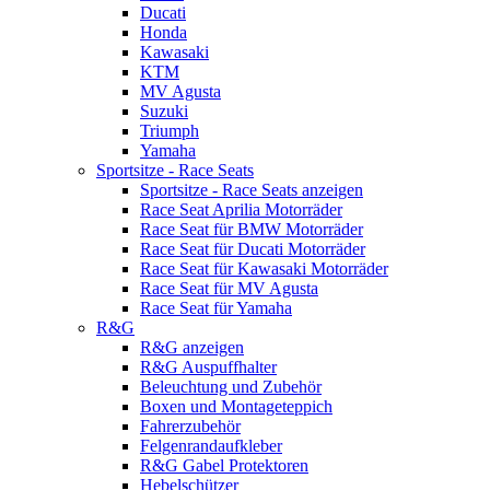
Ducati
Honda
Kawasaki
KTM
MV Agusta
Suzuki
Triumph
Yamaha
Sportsitze - Race Seats
Sportsitze - Race Seats anzeigen
Race Seat Aprilia Motorräder
Race Seat für BMW Motorräder
Race Seat für Ducati Motorräder
Race Seat für Kawasaki Motorräder
Race Seat für MV Agusta
Race Seat für Yamaha
R&G
R&G anzeigen
R&G Auspuffhalter
Beleuchtung und Zubehör
Boxen und Montageteppich
Fahrerzubehör
Felgenrandaufkleber
R&G Gabel Protektoren
Hebelschützer