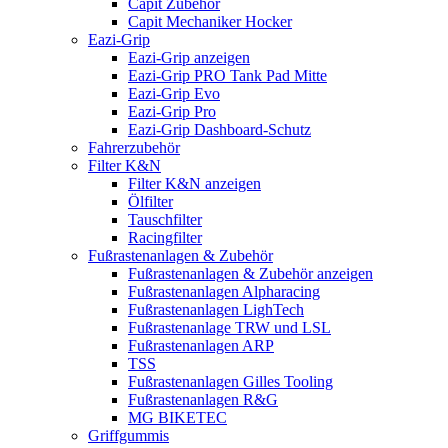
Capit Zubehör
Capit Mechaniker Hocker
Eazi-Grip
Eazi-Grip anzeigen
Eazi-Grip PRO Tank Pad Mitte
Eazi-Grip Evo
Eazi-Grip Pro
Eazi-Grip Dashboard-Schutz
Fahrerzubehör
Filter K&N
Filter K&N anzeigen
Ölfilter
Tauschfilter
Racingfilter
Fußrastenanlagen & Zubehör
Fußrastenanlagen & Zubehör anzeigen
Fußrastenanlagen Alpharacing
Fußrastenanlagen LighTech
Fußrastenanlage TRW und LSL
Fußrastenanlagen ARP
TSS
Fußrastenanlagen Gilles Tooling
Fußrastenanlagen R&G
MG BIKETEC
Griffgummis