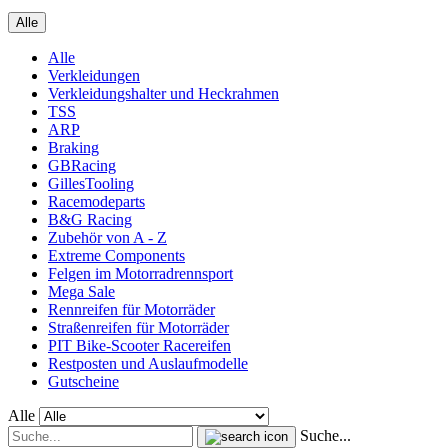
Alle
Alle
Verkleidungen
Verkleidungshalter und Heckrahmen
TSS
ARP
Braking
GBRacing
GillesTooling
Racemodeparts
B&G Racing
Zubehör von A - Z
Extreme Components
Felgen im Motorradrennsport
Mega Sale
Rennreifen für Motorräder
Straßenreifen für Motorräder
PIT Bike-Scooter Racereifen
Restposten und Auslaufmodelle
Gutscheine
Alle
Suche...