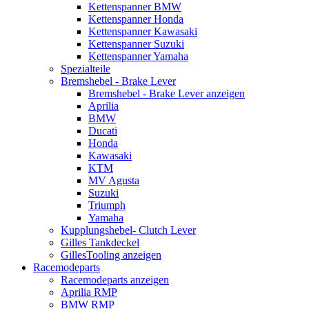
Kettenspanner BMW
Kettenspanner Honda
Kettenspanner Kawasaki
Kettenspanner Suzuki
Kettenspanner Yamaha
Spezialteile
Bremshebel - Brake Lever
Bremshebel - Brake Lever anzeigen
Aprilia
BMW
Ducati
Honda
Kawasaki
KTM
MV Agusta
Suzuki
Triumph
Yamaha
Kupplungshebel- Clutch Lever
Gilles Tankdeckel
GillesTooling anzeigen
Racemodeparts
Racemodeparts anzeigen
Aprilia RMP
BMW RMP