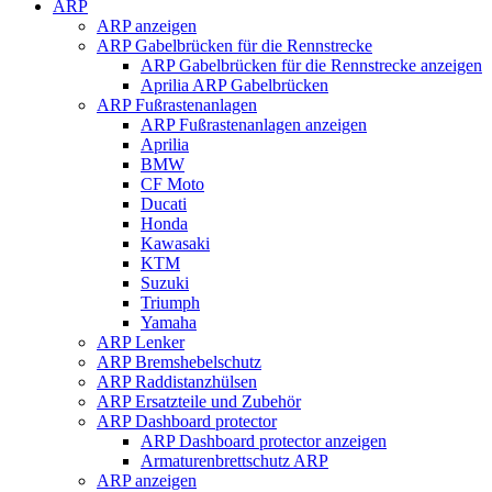
ARP
ARP anzeigen
ARP Gabelbrücken für die Rennstrecke
ARP Gabelbrücken für die Rennstrecke anzeigen
Aprilia ARP Gabelbrücken
ARP Fußrastenanlagen
ARP Fußrastenanlagen anzeigen
Aprilia
BMW
CF Moto
Ducati
Honda
Kawasaki
KTM
Suzuki
Triumph
Yamaha
ARP Lenker
ARP Bremshebelschutz
ARP Raddistanzhülsen
ARP Ersatzteile und Zubehör
ARP Dashboard protector
ARP Dashboard protector anzeigen
Armaturenbrettschutz ARP
ARP anzeigen