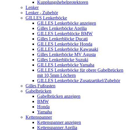
Kupplungshebelprotektoren
Lenker
Lenker - Zubehör
GILLES Lenkerböcke
GILLES Lenkerböcke anzeigen
Gilles Lenkerböcke Aprilia
GILLES Lenkerblöcke BMW
Gilles Lenkerblöcke Ducati
GILLES Lenkerböcke Honda
GILLES Lenkerböcke Kawasaki
Gilles Lenkerböcke MV Agusta
Gilles Lenkerblöcke Suzuki
GILLES Lenkerböcke Yamaha
GILLES Lenkerböcke für obere Gabelbrücken
mit 10,5mm Löchern
GILLES Lenkerböcke Zusatzartikel/Zubehör
Gilles Fußrasten
Gabelbrücken
Gabelbrücken anzeigen
BMW
Honda
Yamaha
Kettenspanner
Kettenspanner anzeigen
Kettenspanner Aprilia