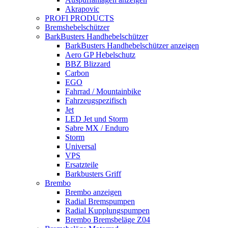
Akrapovic
PROFI PRODUCTS
Bremshebelschützer
BarkBusters Handhebelschützer
BarkBusters Handhebelschützer anzeigen
Aero GP Hebelschutz
BBZ Blizzard
Carbon
EGO
Fahrrad / Mountainbike
Fahrzeugspezifisch
Jet
LED Jet und Storm
Sabre MX / Enduro
Storm
Universal
VPS
Ersatzteile
Barkbusters Griff
Brembo
Brembo anzeigen
Radial Bremspumpen
Radial Kupplungspumpen
Brembo Bremsbeläge Z04