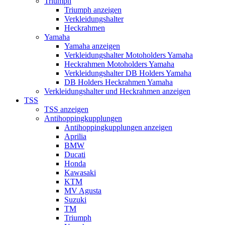
Triumph
Triumph anzeigen
Verkleidungshalter
Heckrahmen
Yamaha
Yamaha anzeigen
Verkleidungshalter Motoholders Yamaha
Heckrahmen Motoholders Yamaha
Verkleidungshalter DB Holders Yamaha
DB Holders Heckrahmen Yamaha
Verkleidungshalter und Heckrahmen anzeigen
TSS
TSS anzeigen
Antihoppingkupplungen
Antihoppingkupplungen anzeigen
Aprilia
BMW
Ducati
Honda
Kawasaki
KTM
MV Agusta
Suzuki
TM
Triumph