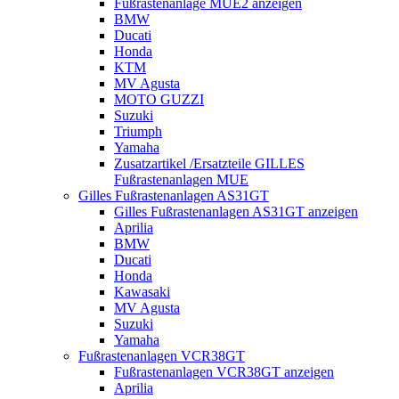
Fußrastenanlage MUE2 anzeigen
BMW
Ducati
Honda
KTM
MV Agusta
MOTO GUZZI
Suzuki
Triumph
Yamaha
Zusatzartikel /Ersatzteile GILLES
Fußrastenanlagen MUE
Gilles Fußrastenanlagen AS31GT
Gilles Fußrastenanlagen AS31GT anzeigen
Aprilia
BMW
Ducati
Honda
Kawasaki
MV Agusta
Suzuki
Yamaha
Fußrastenanlagen VCR38GT
Fußrastenanlagen VCR38GT anzeigen
Aprilia