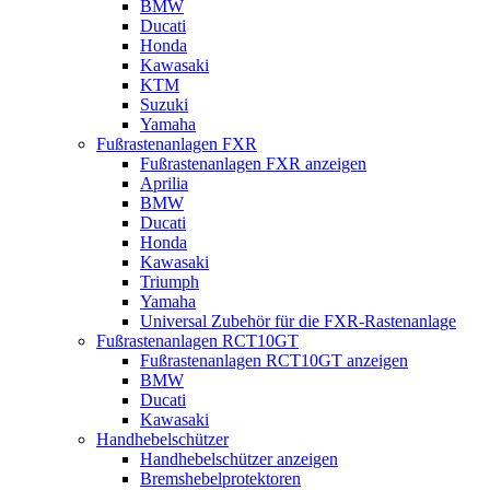
BMW
Ducati
Honda
Kawasaki
KTM
Suzuki
Yamaha
Fußrastenanlagen FXR
Fußrastenanlagen FXR anzeigen
Aprilia
BMW
Ducati
Honda
Kawasaki
Triumph
Yamaha
Universal Zubehör für die FXR-Rastenanlage
Fußrastenanlagen RCT10GT
Fußrastenanlagen RCT10GT anzeigen
BMW
Ducati
Kawasaki
Handhebelschützer
Handhebelschützer anzeigen
Bremshebelprotektoren