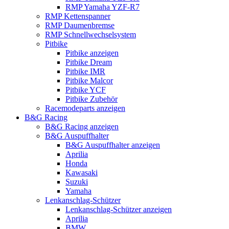
RMP Yamaha YZF-R7
RMP Kettenspanner
RMP Daumenbremse
RMP Schnellwechselsystem
Pitbike
Pitbike anzeigen
Pitbike Dream
Pitbike IMR
Pitbike Malcor
Pitbike YCF
Pitbike Zubehör
Racemodeparts anzeigen
B&G Racing
B&G Racing anzeigen
B&G Auspuffhalter
B&G Auspuffhalter anzeigen
Aprilia
Honda
Kawasaki
Suzuki
Yamaha
Lenkanschlag-Schützer
Lenkanschlag-Schützer anzeigen
Aprilia
BMW