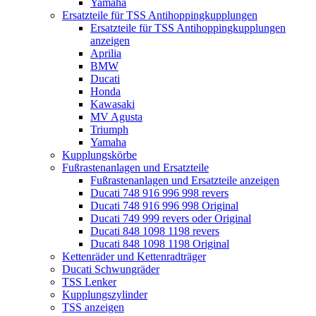
Yamaha
Ersatzteile für TSS Antihoppingkupplungen
Ersatzteile für TSS Antihoppingkupplungen
anzeigen
Aprilia
BMW
Ducati
Honda
Kawasaki
MV Agusta
Triumph
Yamaha
Kupplungskörbe
Fußrastenanlagen und Ersatzteile
Fußrastenanlagen und Ersatzteile anzeigen
Ducati 748 916 996 998 revers
Ducati 748 916 996 998 Original
Ducati 749 999 revers oder Original
Ducati 848 1098 1198 revers
Ducati 848 1098 1198 Original
Kettenräder und Kettenradträger
Ducati Schwungräder
TSS Lenker
Kupplungszylinder
TSS anzeigen