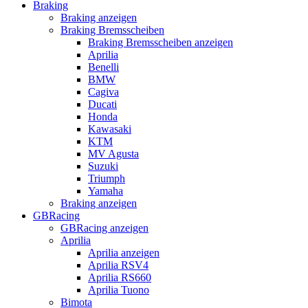
Braking
Braking anzeigen
Braking Bremsscheiben
Braking Bremsscheiben anzeigen
Aprilia
Benelli
BMW
Cagiva
Ducati
Honda
Kawasaki
KTM
MV Agusta
Suzuki
Triumph
Yamaha
Braking anzeigen
GBRacing
GBRacing anzeigen
Aprilia
Aprilia anzeigen
Aprilia RSV4
Aprilia RS660
Aprilia Tuono
Bimota