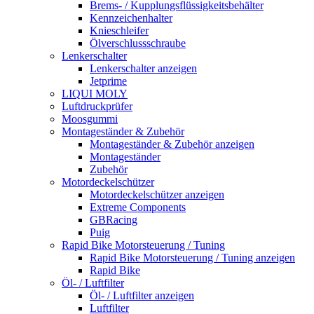
Brems- / Kupplungsflüssigkeitsbehälter
Kennzeichenhalter
Knieschleifer
Ölverschlussschraube
Lenkerschalter
Lenkerschalter anzeigen
Jetprime
LIQUI MOLY
Luftdruckprüfer
Moosgummi
Montageständer & Zubehör
Montageständer & Zubehör anzeigen
Montageständer
Zubehör
Motordeckelschützer
Motordeckelschützer anzeigen
Extreme Components
GBRacing
Puig
Rapid Bike Motorsteuerung / Tuning
Rapid Bike Motorsteuerung / Tuning anzeigen
Rapid Bike
Öl- / Luftfilter
Öl- / Luftfilter anzeigen
Luftfilter