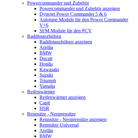
Powercommander und Zubehör
Powercommander und Zubehör anzeigen
Dynojet Power Commander 5 & 6
Autotune Module für den Power Commander
V+6
SFM Module für den PCV
Raddistanzhülsen
Raddistanzhülsen anzeigen
Aprilia
BMW
Ducati
Honda
Kawasaki
Suzuki
Triumph
Yamaha
Reifenwärmer
Reifenwärmer anzeigen
Capit
HSR
Rennsitze - Neoprensitze
Rennsitze - Neoprensitze anzeigen
Rennsitze Universal
Aprilia
BMW