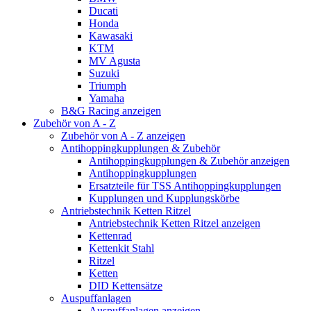
Ducati
Honda
Kawasaki
KTM
MV Agusta
Suzuki
Triumph
Yamaha
B&G Racing anzeigen
Zubehör von A - Z
Zubehör von A - Z anzeigen
Antihoppingkupplungen & Zubehör
Antihoppingkupplungen & Zubehör anzeigen
Antihoppingkupplungen
Ersatzteile für TSS Antihoppingkupplungen
Kupplungen und Kupplungskörbe
Antriebstechnik Ketten Ritzel
Antriebstechnik Ketten Ritzel anzeigen
Kettenrad
Kettenkit Stahl
Ritzel
Ketten
DID Kettensätze
Auspuffanlagen
Auspuffanlagen anzeigen