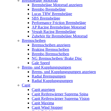
Bremsbeläge Motorrad
Bremsbeläge Motorrad anzeigen
Brembo Bremsbeläge
Lucas TRW Bremsbeläge
SBS Bremsbeläge
Performance Friction Bremsbeläge
AP Racing Bremsbeläge Motorrad
Vesrah Racing Bremsbeläge
Zubehör für Bremsbeläge Motorrad
Bremsscheiben
Bremsscheiben anzeigen
Braking Bremsscheiben
Brembo Bremsscheiben
NG Bremsscheiben/ Brake Disc
Gale Speed
Brems- und Kupplungspumpen
Brems- und Kupplungspumpen anzeigen
Radial Bremspumpen
Radial Kupplungspumpen
Capit
Capit anzeigen
Capit Reifenwärmer Suprema Spina
Capit Reifenwärmer Suprema Vision
Capit Maxima
Capit Wind Stopper