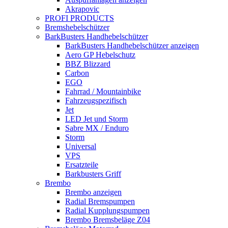
Akrapovic
PROFI PRODUCTS
Bremshebelschützer
BarkBusters Handhebelschützer
BarkBusters Handhebelschützer anzeigen
Aero GP Hebelschutz
BBZ Blizzard
Carbon
EGO
Fahrrad / Mountainbike
Fahrzeugspezifisch
Jet
LED Jet und Storm
Sabre MX / Enduro
Storm
Universal
VPS
Ersatzteile
Barkbusters Griff
Brembo
Brembo anzeigen
Radial Bremspumpen
Radial Kupplungspumpen
Brembo Bremsbeläge Z04