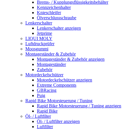
Brems- / Kupplungsflüssigkeitsbehälter
Kennzeichenhalter
Knieschleifer
Ölverschlussschraube
Lenkerschalter
Lenkerschalter anzeigen
Jetprime
LIQUI MOLY
Luftdruckprüfer
Moosgummi
Montageständer & Zubehör
Montageständer & Zubehör anzeigen
Montageständer
Zubehör
Motordeckelschützer
Motordeckelschützer anzeigen
Extreme Components
GBRacing
Puig
Rapid Bike Motorsteuerung / Tuning
Rapid Bike Motorsteuerung / Tuning anzeigen
Rapid Bike
Öl- / Luftfilter
Öl- / Luftfilter anzeigen
Luftfilter