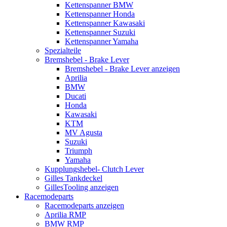
Kettenspanner BMW
Kettenspanner Honda
Kettenspanner Kawasaki
Kettenspanner Suzuki
Kettenspanner Yamaha
Spezialteile
Bremshebel - Brake Lever
Bremshebel - Brake Lever anzeigen
Aprilia
BMW
Ducati
Honda
Kawasaki
KTM
MV Agusta
Suzuki
Triumph
Yamaha
Kupplungshebel- Clutch Lever
Gilles Tankdeckel
GillesTooling anzeigen
Racemodeparts
Racemodeparts anzeigen
Aprilia RMP
BMW RMP