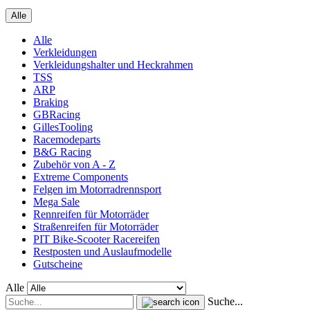
Alle
Alle
Verkleidungen
Verkleidungshalter und Heckrahmen
TSS
ARP
Braking
GBRacing
GillesTooling
Racemodeparts
B&G Racing
Zubehör von A - Z
Extreme Components
Felgen im Motorradrennsport
Mega Sale
Rennreifen für Motorräder
Straßenreifen für Motorräder
PIT Bike-Scooter Racereifen
Restposten und Auslaufmodelle
Gutscheine
Alle
Suche...