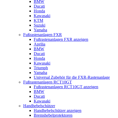
BMW
Ducati
Honda
Kawasaki
KTM
Suzuki
Yamaha
Fußrastenanlagen FXR
Fußrastenanlagen FXR anzeigen
Aprilia
BMW
Ducati
Honda
Kawasaki
Triumph
Yamaha
Universal Zubehör für die FXR-Rastenanlage
Fußrastenanlagen RCT10GT
Fußrastenanlagen RCT10GT anzeigen
BMW
Ducati
Kawasaki
Handhebelschützer
Handhebelschützer anzeigen
Bremshebelprotektoren