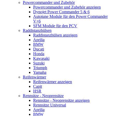
Powercommander und Zubehör
Powercommander und Zubehör anzeigen
Dynojet Power Commander 5 & 6
Autotune Module für den Power Commander
V+6
SFM Module für den PCV
Raddistanzhülsen
Raddistanzhülsen anzeigen
Aprilia
BMW
Ducati
Honda
Kawasaki
Suzuki
Triumph
Yamaha
Reifenwärmer
Reifenwärmer anzeigen
Capit
HSR
Rennsitze - Neoprensitze
Rennsitze - Neoprensitze anzeigen
Rennsitze Universal
Aprilia
BMW