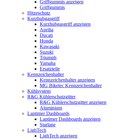
Griffgummis anzeigen
Griffgummis
Hitzeschutz
Kurzhubgasgriff
Kurzhubgasgriff anzeigen
Aprilia
Ducati
Honda
Kawasaki
Suzuki
Triumph
Yamaha
Ersatzteile
Kennzeichenhalter
Kennzeichenhalter anzeigen
MG Biketec Kennzeichenhalter
Kühlsystem
R&G Kühlerschutzgitter
R&G Kühlerschutzgitter anzeigen
Aluminium
Laptimer Dashboards
Laptimer Dashboards anzeigen
Starlane
LighTech
LighTech anzeigen