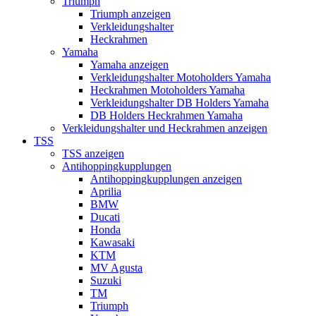
Triumph
Triumph anzeigen
Verkleidungshalter
Heckrahmen
Yamaha
Yamaha anzeigen
Verkleidungshalter Motoholders Yamaha
Heckrahmen Motoholders Yamaha
Verkleidungshalter DB Holders Yamaha
DB Holders Heckrahmen Yamaha
Verkleidungshalter und Heckrahmen anzeigen
TSS
TSS anzeigen
Antihoppingkupplungen
Antihoppingkupplungen anzeigen
Aprilia
BMW
Ducati
Honda
Kawasaki
KTM
MV Agusta
Suzuki
TM
Triumph