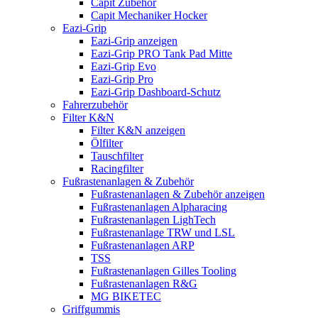
Capit Zubehör
Capit Mechaniker Hocker
Eazi-Grip
Eazi-Grip anzeigen
Eazi-Grip PRO Tank Pad Mitte
Eazi-Grip Evo
Eazi-Grip Pro
Eazi-Grip Dashboard-Schutz
Fahrerzubehör
Filter K&N
Filter K&N anzeigen
Ölfilter
Tauschfilter
Racingfilter
Fußrastenanlagen & Zubehör
Fußrastenanlagen & Zubehör anzeigen
Fußrastenanlagen Alpharacing
Fußrastenanlagen LighTech
Fußrastenanlage TRW und LSL
Fußrastenanlagen ARP
TSS
Fußrastenanlagen Gilles Tooling
Fußrastenanlagen R&G
MG BIKETEC
Griffgummis