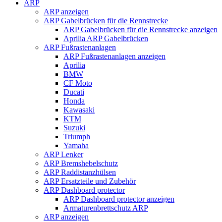
ARP
ARP anzeigen
ARP Gabelbrücken für die Rennstrecke
ARP Gabelbrücken für die Rennstrecke anzeigen
Aprilia ARP Gabelbrücken
ARP Fußrastenanlagen
ARP Fußrastenanlagen anzeigen
Aprilia
BMW
CF Moto
Ducati
Honda
Kawasaki
KTM
Suzuki
Triumph
Yamaha
ARP Lenker
ARP Bremshebelschutz
ARP Raddistanzhülsen
ARP Ersatzteile und Zubehör
ARP Dashboard protector
ARP Dashboard protector anzeigen
Armaturenbrettschutz ARP
ARP anzeigen