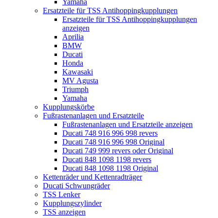
Yamaha
Ersatzteile für TSS Antihoppingkupplungen
Ersatzteile für TSS Antihoppingkupplungen
anzeigen
Aprilia
BMW
Ducati
Honda
Kawasaki
MV Agusta
Triumph
Yamaha
Kupplungskörbe
Fußrastenanlagen und Ersatzteile
Fußrastenanlagen und Ersatzteile anzeigen
Ducati 748 916 996 998 revers
Ducati 748 916 996 998 Original
Ducati 749 999 revers oder Original
Ducati 848 1098 1198 revers
Ducati 848 1098 1198 Original
Kettenräder und Kettenradträger
Ducati Schwungräder
TSS Lenker
Kupplungszylinder
TSS anzeigen