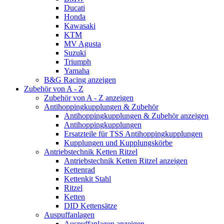
Ducati
Honda
Kawasaki
KTM
MV Agusta
Suzuki
Triumph
Yamaha
B&G Racing anzeigen
Zubehör von A - Z
Zubehör von A - Z anzeigen
Antihoppingkupplungen & Zubehör
Antihoppingkupplungen & Zubehör anzeigen
Antihoppingkupplungen
Ersatzteile für TSS Antihoppingkupplungen
Kupplungen und Kupplungskörbe
Antriebstechnik Ketten Ritzel
Antriebstechnik Ketten Ritzel anzeigen
Kettenrad
Kettenkit Stahl
Ritzel
Ketten
DID Kettensätze
Auspuffanlagen
Auspuffanlagen anzeigen