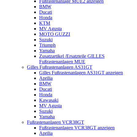
Fußrastenanlage MUE2 anzeigen
BMW
Ducati
Honda
KTM
MV Agusta
MOTO GUZZI
Suzuki
Triumph
Yamaha
Zusatzartikel /Ersatzteile GILLES
Fußrastenanlagen MUE
Gilles Fußrastenanlagen AS31GT
Gilles Fußrastenanlagen AS31GT anzeigen
Aprilia
BMW
Ducati
Honda
Kawasaki
MV Agusta
Suzuki
Yamaha
Fußrastenanlagen VCR38GT
Fußrastenanlagen VCR38GT anzeigen
Aprilia