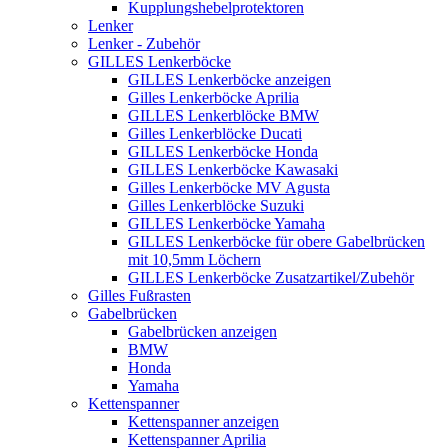
Kupplungshebelprotektoren
Lenker
Lenker - Zubehör
GILLES Lenkerböcke
GILLES Lenkerböcke anzeigen
Gilles Lenkerböcke Aprilia
GILLES Lenkerblöcke BMW
Gilles Lenkerblöcke Ducati
GILLES Lenkerböcke Honda
GILLES Lenkerböcke Kawasaki
Gilles Lenkerböcke MV Agusta
Gilles Lenkerblöcke Suzuki
GILLES Lenkerböcke Yamaha
GILLES Lenkerböcke für obere Gabelbrücken
mit 10,5mm Löchern
GILLES Lenkerböcke Zusatzartikel/Zubehör
Gilles Fußrasten
Gabelbrücken
Gabelbrücken anzeigen
BMW
Honda
Yamaha
Kettenspanner
Kettenspanner anzeigen
Kettenspanner Aprilia