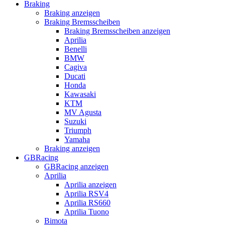
Braking
Braking anzeigen
Braking Bremsscheiben
Braking Bremsscheiben anzeigen
Aprilia
Benelli
BMW
Cagiva
Ducati
Honda
Kawasaki
KTM
MV Agusta
Suzuki
Triumph
Yamaha
Braking anzeigen
GBRacing
GBRacing anzeigen
Aprilia
Aprilia anzeigen
Aprilia RSV4
Aprilia RS660
Aprilia Tuono
Bimota