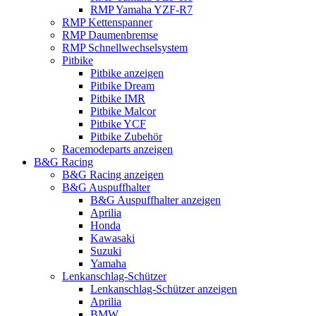
RMP Yamaha YZF-R7
RMP Kettenspanner
RMP Daumenbremse
RMP Schnellwechselsystem
Pitbike
Pitbike anzeigen
Pitbike Dream
Pitbike IMR
Pitbike Malcor
Pitbike YCF
Pitbike Zubehör
Racemodeparts anzeigen
B&G Racing
B&G Racing anzeigen
B&G Auspuffhalter
B&G Auspuffhalter anzeigen
Aprilia
Honda
Kawasaki
Suzuki
Yamaha
Lenkanschlag-Schützer
Lenkanschlag-Schützer anzeigen
Aprilia
BMW