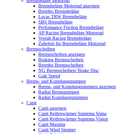
Bremsbeläge Motorrad
Bremsbeläge Motorrad anzeigen
Brembo Bremsbeläge
Lucas TRW Bremsbeläge
SBS Bremsbeläge
Performance Friction Bremsbeläge
AP Racing Bremsbeläge Motorrad
Vesrah Racing Bremsbeläge
Zubehör für Bremsbeläge Motorrad
Bremsscheiben
Bremsscheiben anzeigen
Braking Bremsscheiben
Brembo Bremsscheiben
NG Bremsscheiben/ Brake Disc
Gale Speed
Brems- und Kupplungspumpen
Brems- und Kupplungspumpen anzeigen
Radial Bremspumpen
Radial Kupplungspumpen
Capit
Capit anzeigen
Capit Reifenwärmer Suprema Spina
Capit Reifenwärmer Suprema Vision
Capit Maxima
Capit Wind Stopper