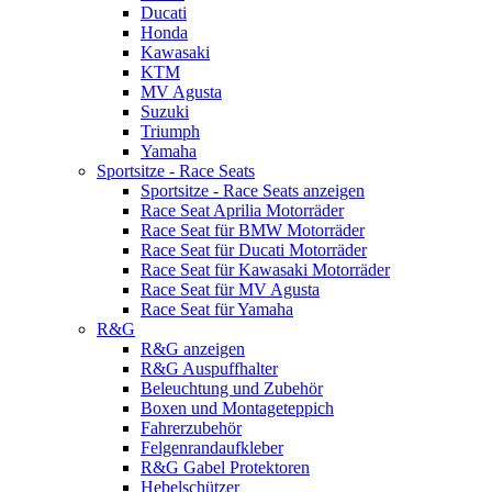
Ducati
Honda
Kawasaki
KTM
MV Agusta
Suzuki
Triumph
Yamaha
Sportsitze - Race Seats
Sportsitze - Race Seats anzeigen
Race Seat Aprilia Motorräder
Race Seat für BMW Motorräder
Race Seat für Ducati Motorräder
Race Seat für Kawasaki Motorräder
Race Seat für MV Agusta
Race Seat für Yamaha
R&G
R&G anzeigen
R&G Auspuffhalter
Beleuchtung und Zubehör
Boxen und Montageteppich
Fahrerzubehör
Felgenrandaufkleber
R&G Gabel Protektoren
Hebelschützer