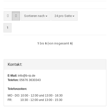
Sortieren nach
pro Seite
Sortieren nach
24 pro Seite
1
1
bis
6
(von insgesamt
6
)
Kontakt:
E-Mail:
info@b-rp.de
Telefon:
05676 3630343
Telefonzeiten:
MO - DO: 10:00 - 12:00 und 13:00 - 16:30
FR: 10:30 - 12:00 und 13:00 - 15:30