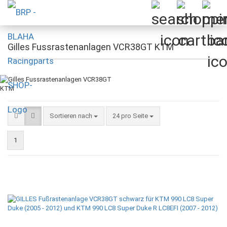
Gilles Fussrastenanlagen VCR38GT KTM
Sortieren nach
pro Seite
Sortieren nach
24 pro Seite
1