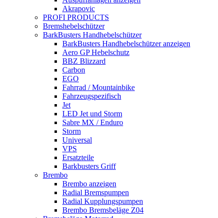
Akrapovic
PROFI PRODUCTS
Bremshebelschützer
BarkBusters Handhebelschützer
BarkBusters Handhebelschützer anzeigen
Aero GP Hebelschutz
BBZ Blizzard
Carbon
EGO
Fahrrad / Mountainbike
Fahrzeugspezifisch
Jet
LED Jet und Storm
Sabre MX / Enduro
Storm
Universal
VPS
Ersatzteile
Barkbusters Griff
Brembo
Brembo anzeigen
Radial Bremspumpen
Radial Kupplungspumpen
Brembo Bremsbeläge Z04