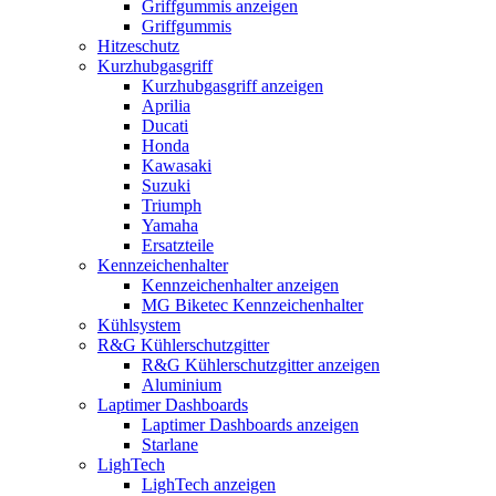
Griffgummis anzeigen
Griffgummis
Hitzeschutz
Kurzhubgasgriff
Kurzhubgasgriff anzeigen
Aprilia
Ducati
Honda
Kawasaki
Suzuki
Triumph
Yamaha
Ersatzteile
Kennzeichenhalter
Kennzeichenhalter anzeigen
MG Biketec Kennzeichenhalter
Kühlsystem
R&G Kühlerschutzgitter
R&G Kühlerschutzgitter anzeigen
Aluminium
Laptimer Dashboards
Laptimer Dashboards anzeigen
Starlane
LighTech
LighTech anzeigen