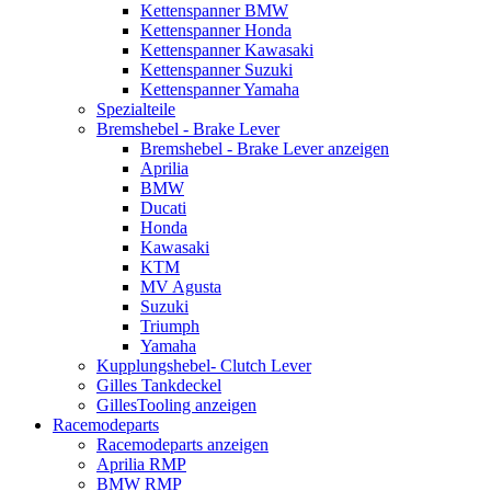
Kettenspanner BMW
Kettenspanner Honda
Kettenspanner Kawasaki
Kettenspanner Suzuki
Kettenspanner Yamaha
Spezialteile
Bremshebel - Brake Lever
Bremshebel - Brake Lever anzeigen
Aprilia
BMW
Ducati
Honda
Kawasaki
KTM
MV Agusta
Suzuki
Triumph
Yamaha
Kupplungshebel- Clutch Lever
Gilles Tankdeckel
GillesTooling anzeigen
Racemodeparts
Racemodeparts anzeigen
Aprilia RMP
BMW RMP