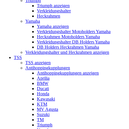
Triumph
Triumph anzeigen
Verkleidungshalter
Heckrahmen
Yamaha
Yamaha anzeigen
Verkleidungshalter Motoholders Yamaha
Heckrahmen Motoholders Yamaha
Verkleidungshalter DB Holders Yamaha
DB Holders Heckrahmen Yamaha
Verkleidungshalter und Heckrahmen anzeigen
TSS
TSS anzeigen
Antihoppingkupplungen
Antihoppingkupplungen anzeigen
Aprilia
BMW
Ducati
Honda
Kawasaki
KTM
MV Agusta
Suzuki
TM
Triumph