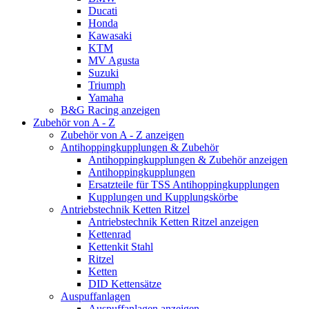
Ducati
Honda
Kawasaki
KTM
MV Agusta
Suzuki
Triumph
Yamaha
B&G Racing anzeigen
Zubehör von A - Z
Zubehör von A - Z anzeigen
Antihoppingkupplungen & Zubehör
Antihoppingkupplungen & Zubehör anzeigen
Antihoppingkupplungen
Ersatzteile für TSS Antihoppingkupplungen
Kupplungen und Kupplungskörbe
Antriebstechnik Ketten Ritzel
Antriebstechnik Ketten Ritzel anzeigen
Kettenrad
Kettenkit Stahl
Ritzel
Ketten
DID Kettensätze
Auspuffanlagen
Auspuffanlagen anzeigen