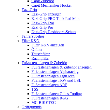
Capit Zubehör
Capit Mechaniker Hocker
Eazi-Grip
Eazi-Grip anzeigen
Eazi-Grip PRO Tank Pad Mitte
Eazi-Grip Evo
Eazi-Grip Pro
Eazi-Grip Dashboard-Schutz
Fahrerzubehör
Filter K&N
Filter K&N anzeigen
Ölfilter
Tauschfilter
Racingfilter
Fußrastenanlagen & Zubehör
Fußrastenanlagen & Zubehör anzeigen
Fußrastenanlagen Alpharacing
Fußrastenanlagen LighTech
Fußrastenanlage TRW und LSL
Fußrastenanlagen ARP
TSS
Fußrastenanlagen Gilles Tooling
Fußrastenanlagen R&G
MG BIKETEC
Griffgummis