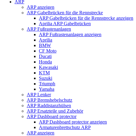
ARP
ARP anzeigen
ARP Gabelbrücken für die Rennstrecke
ARP Gabelbrücken für die Rennstrecke anzeigen
Aprilia ARP Gabelbrücken
ARP Fußrastenanlagen
ARP Fußrastenanlagen anzeigen
Aprilia
BMW
CF Moto
Ducati
Honda
Kawasaki
KTM
Suzuki
Triumph
Yamaha
ARP Lenker
ARP Bremshebelschutz
ARP Raddistanzhülsen
ARP Ersatzteile und Zubehör
ARP Dashboard protector
ARP Dashboard protector anzeigen
Armaturenbrettschutz ARP
ARP anzeigen