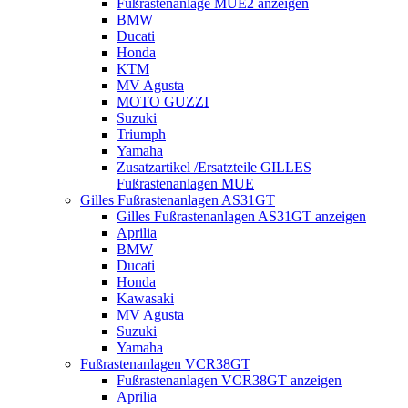
Fußrastenanlage MUE2 anzeigen
BMW
Ducati
Honda
KTM
MV Agusta
MOTO GUZZI
Suzuki
Triumph
Yamaha
Zusatzartikel /Ersatzteile GILLES
Fußrastenanlagen MUE
Gilles Fußrastenanlagen AS31GT
Gilles Fußrastenanlagen AS31GT anzeigen
Aprilia
BMW
Ducati
Honda
Kawasaki
MV Agusta
Suzuki
Yamaha
Fußrastenanlagen VCR38GT
Fußrastenanlagen VCR38GT anzeigen
Aprilia