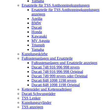
Yamaha
Ersatzteile für TSS Antihoppingkupplungen
Ersatzteile für TSS Antihoppingkupplungen
anzeigen
Aprilia
BMW
Ducati
Honda
Kawasaki
MV Agusta
Triumph
Yamaha
Kupplungskörbe
Fußrastenanlagen und Ersatzteile
Fußrastenanlagen und Ersatzteile anzeigen
Ducati 748 916 996 998 revers
Ducati 748 916 996 998 Original
Ducati 749 999 revers oder Original
Ducati 848 1098 1198 revers
Ducati 848 1098 1198 Original
Kettenräder und Kettenradträger
Ducati Schwungräder
TSS Lenker
Kupplungszylinder
TSS anzeigen