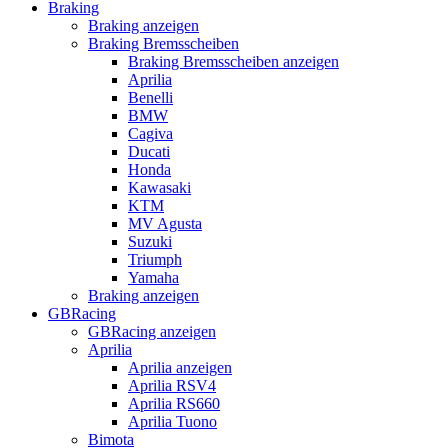
Braking
Braking anzeigen
Braking Bremsscheiben
Braking Bremsscheiben anzeigen
Aprilia
Benelli
BMW
Cagiva
Ducati
Honda
Kawasaki
KTM
MV Agusta
Suzuki
Triumph
Yamaha
Braking anzeigen
GBRacing
GBRacing anzeigen
Aprilia
Aprilia anzeigen
Aprilia RSV4
Aprilia RS660
Aprilia Tuono
Bimota