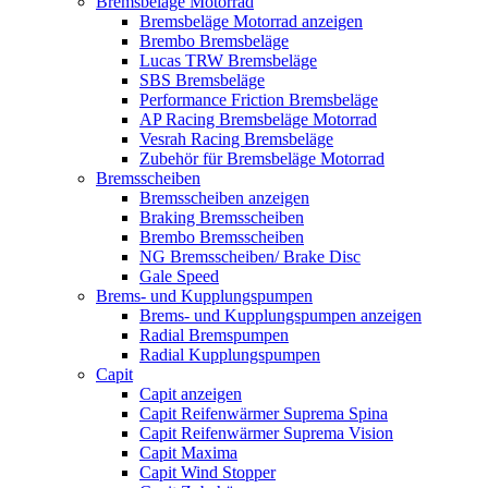
Bremsbeläge Motorrad
Bremsbeläge Motorrad anzeigen
Brembo Bremsbeläge
Lucas TRW Bremsbeläge
SBS Bremsbeläge
Performance Friction Bremsbeläge
AP Racing Bremsbeläge Motorrad
Vesrah Racing Bremsbeläge
Zubehör für Bremsbeläge Motorrad
Bremsscheiben
Bremsscheiben anzeigen
Braking Bremsscheiben
Brembo Bremsscheiben
NG Bremsscheiben/ Brake Disc
Gale Speed
Brems- und Kupplungspumpen
Brems- und Kupplungspumpen anzeigen
Radial Bremspumpen
Radial Kupplungspumpen
Capit
Capit anzeigen
Capit Reifenwärmer Suprema Spina
Capit Reifenwärmer Suprema Vision
Capit Maxima
Capit Wind Stopper