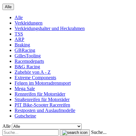
Alle
Alle
Verkleidungen
Verkleidungshalter und Heckrahmen
TSS
ARP
Braking
GBRacing
GillesTooling
Racemodeparts
B&G Racing
Zubehör von A - Z
Extreme Components
Felgen im Motorradrennsport
Mega Sale
Rennreifen für Motorräder
Straßenreifen für Motorräder
PIT Bike-Scooter Racereifen
Restposten und Auslaufmodelle
Gutscheine
Alle
Suche...