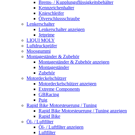
Brems- / Kupplungsflüssigkeitsbehälter
Kennzeichenhalter
Knieschleifer
Ölverschlussschraube
Lenkerschalter
Lenkerschalter anzeigen
Jetprime
LIQUI MOLY
Luftdruckprüfer
Moosgummi
Montageständer & Zubehör
Montageständer & Zubehör anzeigen
Montageständer
Zubehör
Motordeckelschützer
Motordeckelschützer anzeigen
Extreme Components
GBRacing
Puig
Rapid Bike Motorsteuerung / Tuning
Rapid Bike Motorsteuerung / Tuning anzeigen
Rapid Bike
Öl- / Luftfilter
Öl- / Luftfilter anzeigen
Luftfilter