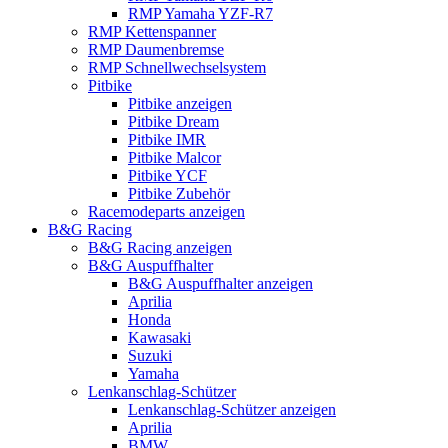
RMP Yamaha YZF-R7
RMP Kettenspanner
RMP Daumenbremse
RMP Schnellwechselsystem
Pitbike
Pitbike anzeigen
Pitbike Dream
Pitbike IMR
Pitbike Malcor
Pitbike YCF
Pitbike Zubehör
Racemodeparts anzeigen
B&G Racing
B&G Racing anzeigen
B&G Auspuffhalter
B&G Auspuffhalter anzeigen
Aprilia
Honda
Kawasaki
Suzuki
Yamaha
Lenkanschlag-Schützer
Lenkanschlag-Schützer anzeigen
Aprilia
BMW