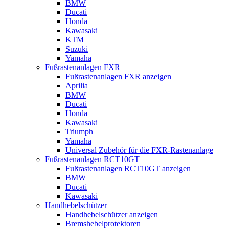
BMW
Ducati
Honda
Kawasaki
KTM
Suzuki
Yamaha
Fußrastenanlagen FXR
Fußrastenanlagen FXR anzeigen
Aprilia
BMW
Ducati
Honda
Kawasaki
Triumph
Yamaha
Universal Zubehör für die FXR-Rastenanlage
Fußrastenanlagen RCT10GT
Fußrastenanlagen RCT10GT anzeigen
BMW
Ducati
Kawasaki
Handhebelschützer
Handhebelschützer anzeigen
Bremshebelprotektoren