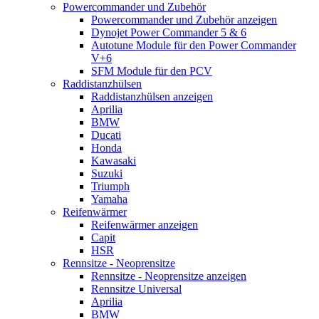
Powercommander und Zubehör
Powercommander und Zubehör anzeigen
Dynojet Power Commander 5 & 6
Autotune Module für den Power Commander
V+6
SFM Module für den PCV
Raddistanzhülsen
Raddistanzhülsen anzeigen
Aprilia
BMW
Ducati
Honda
Kawasaki
Suzuki
Triumph
Yamaha
Reifenwärmer
Reifenwärmer anzeigen
Capit
HSR
Rennsitze - Neoprensitze
Rennsitze - Neoprensitze anzeigen
Rennsitze Universal
Aprilia
BMW