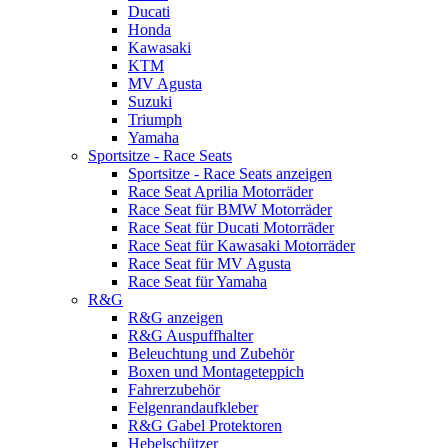
Ducati
Honda
Kawasaki
KTM
MV Agusta
Suzuki
Triumph
Yamaha
Sportsitze - Race Seats
Sportsitze - Race Seats anzeigen
Race Seat Aprilia Motorräder
Race Seat für BMW Motorräder
Race Seat für Ducati Motorräder
Race Seat für Kawasaki Motorräder
Race Seat für MV Agusta
Race Seat für Yamaha
R&G
R&G anzeigen
R&G Auspuffhalter
Beleuchtung und Zubehör
Boxen und Montageteppich
Fahrerzubehör
Felgenrandaufkleber
R&G Gabel Protektoren
Hebelschützer