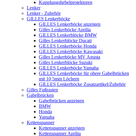
Kupplungshebelprotektoren
Lenker
Lenker - Zubehör
GILLES Lenkerböcke
GILLES Lenkerböcke anzeigen
Gilles Lenkerböcke Aprilia
GILLES Lenkerblöcke BMW
Gilles Lenkerblöcke Ducati
GILLES Lenkerböcke Honda
GILLES Lenkerböcke Kawasaki
Gilles Lenkerböcke MV Agusta
Gilles Lenkerblöcke Suzuki
GILLES Lenkerböcke Yamaha
GILLES Lenkerböcke für obere Gabelbrücken
mit 10,5mm Löchern
GILLES Lenkerböcke Zusatzartikel/Zubehör
Gilles Fußrasten
Gabelbrücken
Gabelbrücken anzeigen
BMW
Honda
Yamaha
Kettenspanner
Kettenspanner anzeigen
Kettenspanner Aprilia