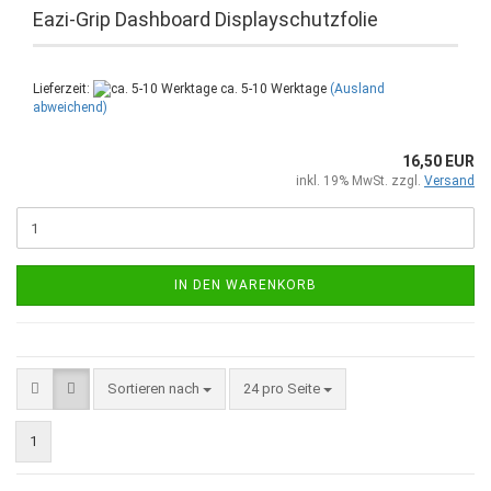
Eazi-Grip Dashboard Displayschutzfolie
Lieferzeit:
ca. 5-10 Werktage
(Ausland
abweichend)
16,50 EUR
inkl. 19% MwSt. zzgl.
Versand
IN DEN WARENKORB
Sortieren nach
pro Seite
Sortieren nach
24 pro Seite
1