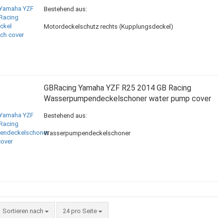
Bestehend aus:
Motordeckelschutz rechts (Kupplungsdeckel)
GBRacing Yamaha YZF R25 2014 GB Racing
Wasserpumpendeckelschoner water pump cover
Bestehend aus:
Wasserpumpendeckelschoner
Sortieren nach
pro Seite
Sortieren nach
24 pro Seite