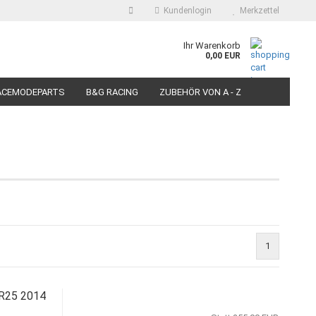
Kundenlogin
Merkzettel
auswählen
Ihr Warenkorb
0,00 EUR
E-Mail
ACEMODEPARTS
B&G RACING
ZUBEHÖR VON A - Z
N FÜR MOTORRÄDER
PIT BIKE-SCOOTER RACEREIFEN
Passwort
Konto erstellen
Passwort vergessen?
1
 R25 2014