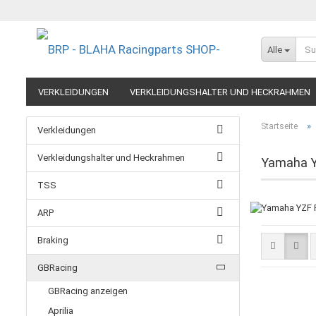
Alle
VERKLEIDUNGEN
VERKLEIDUNGSHALTER UND HECKRAHMEN
EXTREME COMPONENTS
FELGEN IM MOTORRADRENNSPORT
»
Startseite
Verkleidungen
RESTPOSTEN UND AUSLAUFMODELLE
GUTSCHEINE
Verkleidungshalter und Heckrahmen
Yamaha Y
TSS
ARP
Braking
GBRacing
GBRacing anzeigen
Aprilia