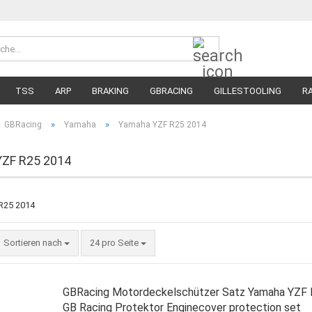
Suche...
Währung 
Lieferland
TSS
ARP
BRAKING
GBRACING
GILLESTOOLING
R
MEGA SALE
RENNREIFEN FÜR MOTORRÄDER
STRASSENREIFE
»
»
GBRacing
Yamaha
Yamaha YZF R25 2014
ZF R25 2014
Sortieren nach
pro Seite
Sortieren nach
24 pro Seite
GBRacing Motordeckelschützer Satz Yamaha YZF
GB Racing Protektor Enginecover protection set