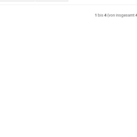
1
bis
4
(von insgesamt