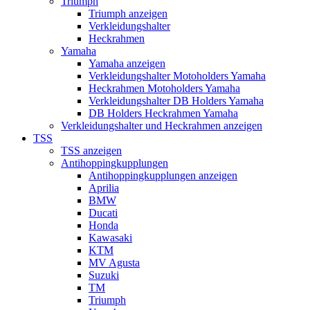
Triumph
Triumph anzeigen
Verkleidungshalter
Heckrahmen
Yamaha
Yamaha anzeigen
Verkleidungshalter Motoholders Yamaha
Heckrahmen Motoholders Yamaha
Verkleidungshalter DB Holders Yamaha
DB Holders Heckrahmen Yamaha
Verkleidungshalter und Heckrahmen anzeigen
TSS
TSS anzeigen
Antihoppingkupplungen
Antihoppingkupplungen anzeigen
Aprilia
BMW
Ducati
Honda
Kawasaki
KTM
MV Agusta
Suzuki
TM
Triumph