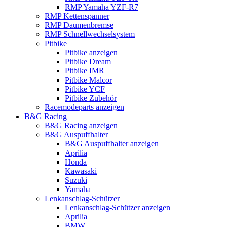
RMP Yamaha YZF-R7
RMP Kettenspanner
RMP Daumenbremse
RMP Schnellwechselsystem
Pitbike
Pitbike anzeigen
Pitbike Dream
Pitbike IMR
Pitbike Malcor
Pitbike YCF
Pitbike Zubehör
Racemodeparts anzeigen
B&G Racing
B&G Racing anzeigen
B&G Auspuffhalter
B&G Auspuffhalter anzeigen
Aprilia
Honda
Kawasaki
Suzuki
Yamaha
Lenkanschlag-Schützer
Lenkanschlag-Schützer anzeigen
Aprilia
BMW