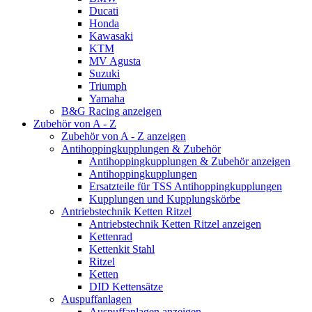
Ducati
Honda
Kawasaki
KTM
MV Agusta
Suzuki
Triumph
Yamaha
B&G Racing anzeigen
Zubehör von A - Z
Zubehör von A - Z anzeigen
Antihoppingkupplungen & Zubehör
Antihoppingkupplungen & Zubehör anzeigen
Antihoppingkupplungen
Ersatzteile für TSS Antihoppingkupplungen
Kupplungen und Kupplungskörbe
Antriebstechnik Ketten Ritzel
Antriebstechnik Ketten Ritzel anzeigen
Kettenrad
Kettenkit Stahl
Ritzel
Ketten
DID Kettensätze
Auspuffanlagen
Auspuffanlagen anzeigen