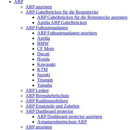
ARP
ARP anzeigen
ARP Gabelbrücken für die Rennstrecke
ARP Gabelbrücken für die Rennstrecke anzeigen
Aprilia ARP Gabelbrücken
ARP Fußrastenanlagen
ARP Fußrastenanlagen anzeigen
Aprilia
BMW
CF Moto
Ducati
Honda
Kawasaki
KTM
Suzuki
Triumph
Yamaha
ARP Lenker
ARP Bremshebelschutz
ARP Raddistanzhülsen
ARP Ersatzteile und Zubehör
ARP Dashboard protector
ARP Dashboard protector anzeigen
Armaturenbrettschutz ARP
ARP anzeigen