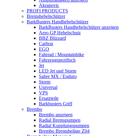
Akrapovic
PROFI PRODUCTS
Bremshebelschützer
BarkBusters Handhebelschützer
BarkBusters Handhebelschützer anzeigen
Aero GP Hebelschutz
BBZ Blizzard
Carbon
EGO
Fahrrad / Mountainbike
Fahrzeugspezifisch
Jet
LED Jet und Storm
Sabre MX / Enduro
Storm
Universal
VPS
Ersatzteile
Barkbusters Griff
Brembo
Brembo anzeigen
Radial Bremspumpen
Radial Kupplungspumpen
Brembo Bremsbeläge Z04