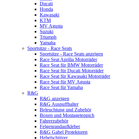
Ducati
Honda
Kawasaki
KTM
MV Agusta
Suzuki
Triumph
Yamaha
Sportsitze - Race Seats
Sportsitze - Race Seats anzeigen
Race Seat Aprilia Motorräder
Race Seat für BMW Motorräder
Race Seat für Ducati Motorräder
Race Seat für Kawasaki Motorräder
Race Seat für MV Agusta
Race Seat für Yamaha
R&G
R&G anzeigen
R&G Auspuffhalter
Beleuchtung und Zubehör
Boxen und Montageteppich
Fahrerzubehör
Felgenrandaufkleber
R&G Gabel Protektoren
Hebelschützer