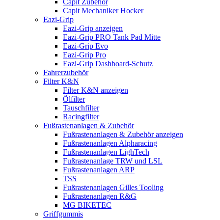
Capit Zubehör
Capit Mechaniker Hocker
Eazi-Grip
Eazi-Grip anzeigen
Eazi-Grip PRO Tank Pad Mitte
Eazi-Grip Evo
Eazi-Grip Pro
Eazi-Grip Dashboard-Schutz
Fahrerzubehör
Filter K&N
Filter K&N anzeigen
Ölfilter
Tauschfilter
Racingfilter
Fußrastenanlagen & Zubehör
Fußrastenanlagen & Zubehör anzeigen
Fußrastenanlagen Alpharacing
Fußrastenanlagen LighTech
Fußrastenanlage TRW und LSL
Fußrastenanlagen ARP
TSS
Fußrastenanlagen Gilles Tooling
Fußrastenanlagen R&G
MG BIKETEC
Griffgummis