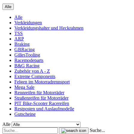
Alle
Alle
Verkleidungen
Verkleidungshalter und Heckrahmen
TSS
ARP
Braking
GBRacing
GillesTooling
Racemodeparts
B&G Racing
Zubehör von A - Z
Extreme Components
Felgen im Motorradrennsport
Mega Sale
Rennreifen für Motorräder
Straßenreifen für Motorräder
PIT Bike-Scooter Racereifen
Restposten und Auslaufmodelle
Gutscheine
Alle
Suche...