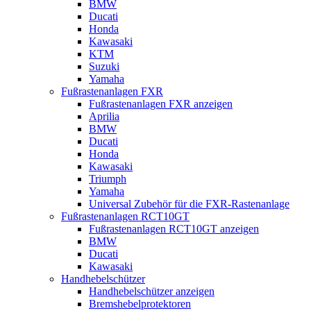
BMW
Ducati
Honda
Kawasaki
KTM
Suzuki
Yamaha
Fußrastenanlagen FXR
Fußrastenanlagen FXR anzeigen
Aprilia
BMW
Ducati
Honda
Kawasaki
Triumph
Yamaha
Universal Zubehör für die FXR-Rastenanlage
Fußrastenanlagen RCT10GT
Fußrastenanlagen RCT10GT anzeigen
BMW
Ducati
Kawasaki
Handhebelschützer
Handhebelschützer anzeigen
Bremshebelprotektoren