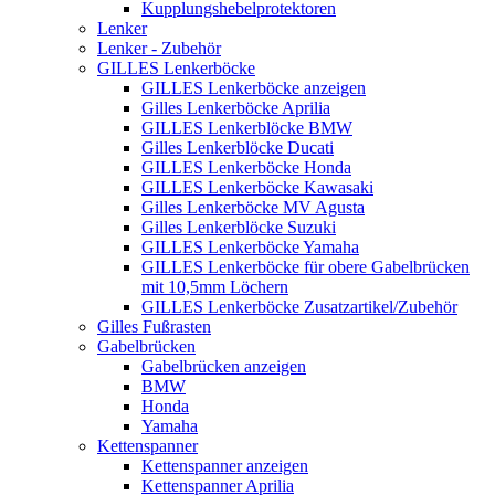
Kupplungshebelprotektoren
Lenker
Lenker - Zubehör
GILLES Lenkerböcke
GILLES Lenkerböcke anzeigen
Gilles Lenkerböcke Aprilia
GILLES Lenkerblöcke BMW
Gilles Lenkerblöcke Ducati
GILLES Lenkerböcke Honda
GILLES Lenkerböcke Kawasaki
Gilles Lenkerböcke MV Agusta
Gilles Lenkerblöcke Suzuki
GILLES Lenkerböcke Yamaha
GILLES Lenkerböcke für obere Gabelbrücken
mit 10,5mm Löchern
GILLES Lenkerböcke Zusatzartikel/Zubehör
Gilles Fußrasten
Gabelbrücken
Gabelbrücken anzeigen
BMW
Honda
Yamaha
Kettenspanner
Kettenspanner anzeigen
Kettenspanner Aprilia