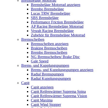
Bremsbeläge Motorrad
Bremsbeläge Motorrad anzeigen
Brembo Bremsbeläge
Lucas TRW Bremsbeläge
SBS Bremsbeläge
Performance Friction Bremsbeläge
AP Racing Bremsbeläge Motorrad
Vesrah Racing Bremsbeläge
Zubehör für Bremsbeläge Motorrad
Bremsscheiben
Bremsscheiben anzeigen
Braking Bremsscheiben
Brembo Bremsscheiben
NG Bremsscheiben/ Brake Disc
Gale Speed
Brems- und Kupplungspumpen
Brems- und Kupplungspumpen anzeigen
Radial Bremspumpen
Radial Kupplungspumpen
Capit
Capit anzeigen
Capit Reifenwärmer Suprema Spina
Capit Reifenwärmer Suprema Vision
Capit Maxima
Capit Wind Stopper