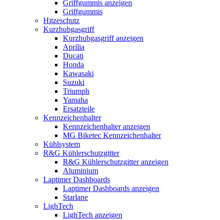
Griffgummis anzeigen
Griffgummis
Hitzeschutz
Kurzhubgasgriff
Kurzhubgasgriff anzeigen
Aprilia
Ducati
Honda
Kawasaki
Suzuki
Triumph
Yamaha
Ersatzteile
Kennzeichenhalter
Kennzeichenhalter anzeigen
MG Biketec Kennzeichenhalter
Kühlsystem
R&G Kühlerschutzgitter
R&G Kühlerschutzgitter anzeigen
Aluminium
Laptimer Dashboards
Laptimer Dashboards anzeigen
Starlane
LighTech
LighTech anzeigen