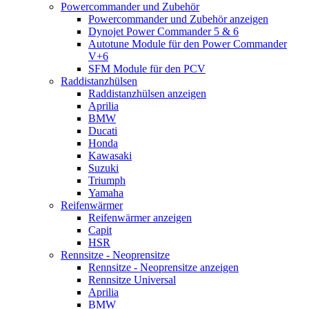
Powercommander und Zubehör
Powercommander und Zubehör anzeigen
Dynojet Power Commander 5 & 6
Autotune Module für den Power Commander
V+6
SFM Module für den PCV
Raddistanzhülsen
Raddistanzhülsen anzeigen
Aprilia
BMW
Ducati
Honda
Kawasaki
Suzuki
Triumph
Yamaha
Reifenwärmer
Reifenwärmer anzeigen
Capit
HSR
Rennsitze - Neoprensitze
Rennsitze - Neoprensitze anzeigen
Rennsitze Universal
Aprilia
BMW