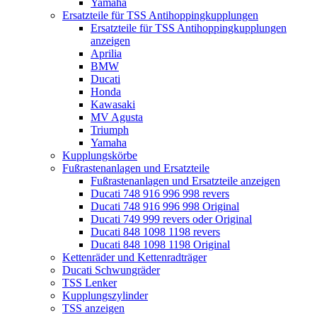
Yamaha
Ersatzteile für TSS Antihoppingkupplungen
Ersatzteile für TSS Antihoppingkupplungen
anzeigen
Aprilia
BMW
Ducati
Honda
Kawasaki
MV Agusta
Triumph
Yamaha
Kupplungskörbe
Fußrastenanlagen und Ersatzteile
Fußrastenanlagen und Ersatzteile anzeigen
Ducati 748 916 996 998 revers
Ducati 748 916 996 998 Original
Ducati 749 999 revers oder Original
Ducati 848 1098 1198 revers
Ducati 848 1098 1198 Original
Kettenräder und Kettenradträger
Ducati Schwungräder
TSS Lenker
Kupplungszylinder
TSS anzeigen