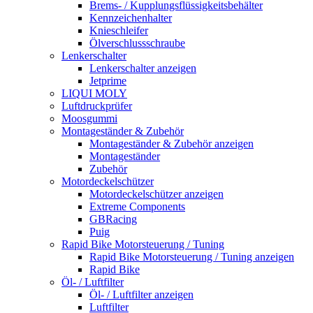
Brems- / Kupplungsflüssigkeitsbehälter
Kennzeichenhalter
Knieschleifer
Ölverschlussschraube
Lenkerschalter
Lenkerschalter anzeigen
Jetprime
LIQUI MOLY
Luftdruckprüfer
Moosgummi
Montageständer & Zubehör
Montageständer & Zubehör anzeigen
Montageständer
Zubehör
Motordeckelschützer
Motordeckelschützer anzeigen
Extreme Components
GBRacing
Puig
Rapid Bike Motorsteuerung / Tuning
Rapid Bike Motorsteuerung / Tuning anzeigen
Rapid Bike
Öl- / Luftfilter
Öl- / Luftfilter anzeigen
Luftfilter