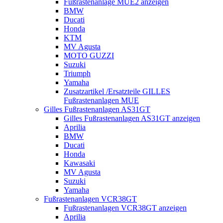
Fußrastenanlage MUE2 anzeigen
BMW
Ducati
Honda
KTM
MV Agusta
MOTO GUZZI
Suzuki
Triumph
Yamaha
Zusatzartikel /Ersatzteile GILLES
Fußrastenanlagen MUE
Gilles Fußrastenanlagen AS31GT
Gilles Fußrastenanlagen AS31GT anzeigen
Aprilia
BMW
Ducati
Honda
Kawasaki
MV Agusta
Suzuki
Yamaha
Fußrastenanlagen VCR38GT
Fußrastenanlagen VCR38GT anzeigen
Aprilia