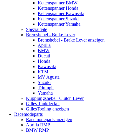
Kettenspanner BMW
Kettenspanner Honda
Kettenspanner Kawasaki
Kettenspanner Suzuki
Kettenspanner Yamaha
Spezialteile
Bremshebel - Brake Lever
Bremshebel - Brake Lever anzeigen
Aprilia
BMW
Ducati
Honda
Kawasaki
KTM
MV Agusta
Suzuki
Triumph
Yamaha
Kupplungshebel- Clutch Lever
Gilles Tankdeckel
GillesTooling anzeigen
Racemodeparts
Racemodeparts anzeigen
Aprilia RMP
BMW RMP