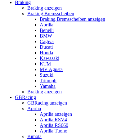
Braking
Braking anzeigen
Braking Bremsscheiben
Braking Bremsscheiben anzeigen
Aprilia
Benelli
BMW
Cagiva
Ducati
Honda
Kawasaki
KTM
MV Agusta
Suzuki
Triumph
Yamaha
Braking anzeigen
GBRacing
GBRacing anzeigen
Aprilia
Aprilia anzeigen
Aprilia RSV4
Aprilia RS660
Aprilia Tuono
Bimota