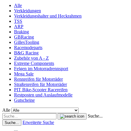
Alle
Verkleidungen
Verkleidungshalter und Heckrahmen
TSS
ARP
Braking
GBRacing
GillesTooling
Racemodeparts
B&G Racing
Zubehör von A - Z
Extreme Components
Felgen im Motorradrennsport
Mega Sale
Rennreifen für Motorräder
Straßenreifen für Motorräder
PIT Bike-Scooter Racereifen
Restposten und Auslaufmodelle
Gutscheine
Alle
Suche...
Erweiterte Suche
Suche...